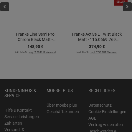
SELLER
Franke Lina Semi Pro
Franke Active L Twist Black
Chrom Black Matt -
Matt - 115.0669.769
115.0626.085
Hochdruckarmatur
148,
90
€
374,
90
€
Hochdruckarmatur
inkl. MwSt.
zzgl. 7.50 EUR Versand
inkl. MwSt.
zzgl. 7.50 EUR Versand
KUNDENINFOS &
MOEBELPLUS
RECHTLICHES
SERVICE
Über moebelplus
Datenschutz
Hilfe & Kontakt
Geschäftskunden
Cookie-Einstellungen
Service-Leistungen
AGB
Zahlarten
Vertrag widerrufen
Versand- &
Beschwerden &