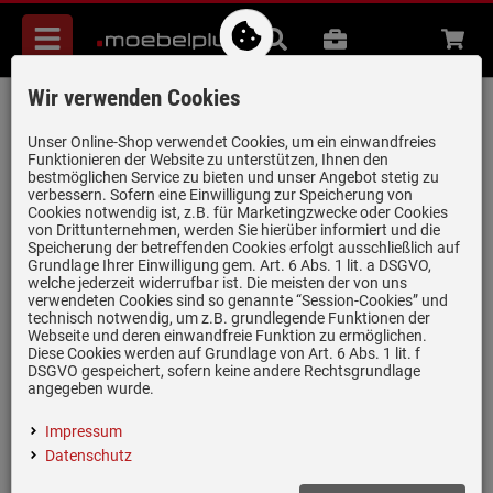
Menü
Suche
B2B
Beratung
Waren
aufkl
Wir verwenden Cookies
Franke Strata STG 614-78 Black Matt -
114.0657.828 Granitspüle
Unser Online-Shop verwendet Cookies, um ein einwandfreies
Funktionieren der Website zu unterstützen, Ihnen den
Artikel-Nummer:
19978493
| Herstellernummer:
114.0657.828
|
bestmöglichen Service zu bieten und unser Angebot stetig zu
verbessern. Sofern eine Einwilligung zur Speicherung von
EAN:
7612986092035
Cookies notwendig ist, z.B. für Marketingzwecke oder Cookies
von Drittunternehmen, werden Sie hierüber informiert und die
Speicherung der betreffenden Cookies erfolgt ausschließlich auf
Grundlage Ihrer Einwilligung gem. Art. 6 Abs. 1 lit. a DSGVO,
welche jederzeit widerrufbar ist. Die meisten der von uns
verwendeten Cookies sind so genannte “Session-Cookies” und
technisch notwendig, um z.B. grundlegende Funktionen der
Webseite und deren einwandfreie Funktion zu ermöglichen.
Diese Cookies werden auf Grundlage von Art. 6 Abs. 1 lit. f
DSGVO gespeichert, sofern keine andere Rechtsgrundlage
angegeben wurde.
Impressum
(1)
Datenschutz
Inklusive 5 Jahre Garantie