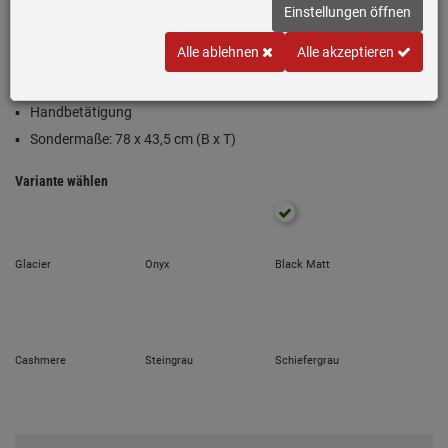
Einstellungen öffnen
Einbauspüle Fragranit® Black Matt (Schwarz)
Alle ablehnen
Alle akzeptieren
Becken reversibel
Passend für Unterschränke ab 45 cm
Handbetätigung
Sondermaße: 78 x 43,5 cm (B x T)
Variante wählen
Glacier
Onyx
Black Matt
Cashmere
Steingrau
Schiefergrau