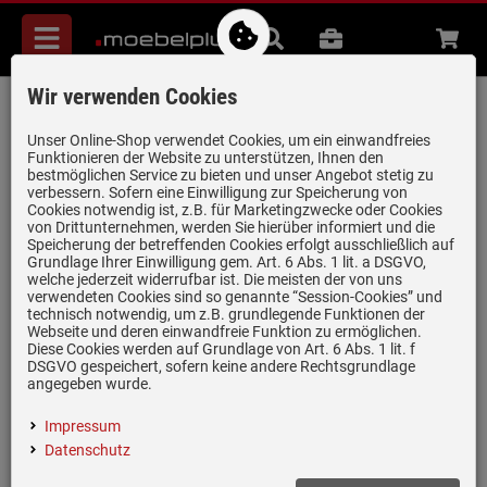
Menü
Suche
B2B
Beratung
Waren
aufkl
Wir verwenden Cookies
Franke Sorter Mini - 121.0176.518
Einbau Abfallsammler
Unser Online-Shop verwendet Cookies, um ein einwandfreies
Funktionieren der Website zu unterstützen, Ihnen den
Artikel-Nummer:
19934936
| Herstellernummer:
121.0176.518
|
bestmöglichen Service zu bieten und unser Angebot stetig zu
verbessern. Sofern eine Einwilligung zur Speicherung von
EAN:
7612980515219
Cookies notwendig ist, z.B. für Marketingzwecke oder Cookies
von Drittunternehmen, werden Sie hierüber informiert und die
Speicherung der betreffenden Cookies erfolgt ausschließlich auf
Grundlage Ihrer Einwilligung gem. Art. 6 Abs. 1 lit. a DSGVO,
welche jederzeit widerrufbar ist. Die meisten der von uns
verwendeten Cookies sind so genannte “Session-Cookies” und
technisch notwendig, um z.B. grundlegende Funktionen der
Webseite und deren einwandfreie Funktion zu ermöglichen.
Diese Cookies werden auf Grundlage von Art. 6 Abs. 1 lit. f
DSGVO gespeichert, sofern keine andere Rechtsgrundlage
angegeben wurde.
(1)
Impressum
Datenschutz
Für Unterschränke mit Drehtüren
Passend für Unterschränke ab 40 cm