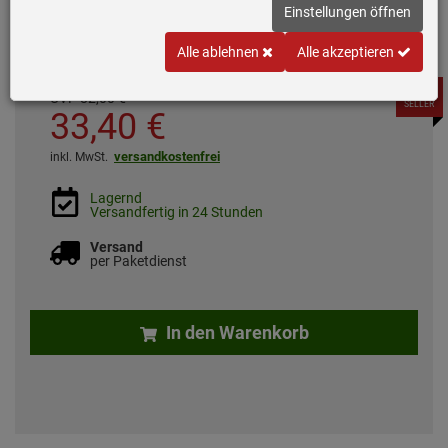
Einstellungen öffnen
1 Behälter
Alle ablehnen
Alle akzeptieren
BEST
*
UVP
82,
00
€
SELLER
33,
40
€
versandkostenfrei
inkl. MwSt.
Lagernd
Versandfertig in 24 Stunden
Versand
per Paketdienst
In den Warenkorb