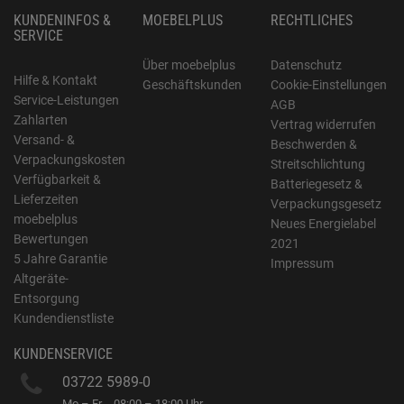
KUNDENINFOS &
MOEBELPLUS
RECHTLICHES
SERVICE
Über moebelplus
Datenschutz
Hilfe & Kontakt
Geschäftskunden
Cookie-Einstellungen
Service-Leistungen
AGB
Zahlarten
Vertrag widerrufen
Versand- &
Beschwerden &
Verpackungskosten
Streitschlichtung
Verfügbarkeit &
Batteriegesetz &
Lieferzeiten
Verpackungsgesetz
moebelplus
Neues Energielabel
Bewertungen
2021
5 Jahre Garantie
Impressum
Altgeräte-
Entsorgung
Kundendienstliste
KUNDENSERVICE
03722 5989-0
Mo – Fr
08:00 – 18:00 Uhr