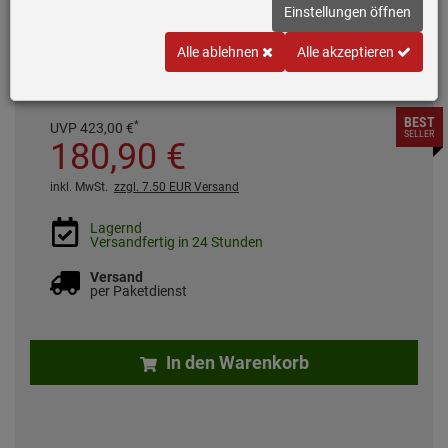
Für Unterschränke mit Frontauszügen
Einstellungen öffnen
Passend für Unterschränke ab 60 cm
Alle ablehnen
Alle akzeptieren
Behälter: 1x 8, 1x 12, 1x 18 Liter
BEST
*
UVP
423,
00
€
SELLER
180,
90
€
inkl. MwSt.
zzgl. 7.50 EUR Versand
Lagernd
Versandfertig in 24 Stunden
Versand
per Paketdienst
In den Warenkorb