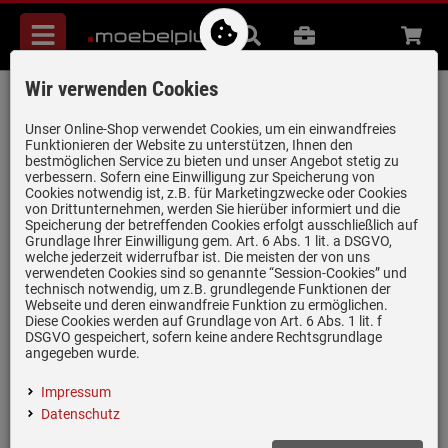
Menü
Suche
B2B
Beratung
Waren
aufkl
Wir verwenden Cookies
Franke Sorter Garbo 60-3 - 121.0200.680
Einbau Abfallsammler
Unser Online-Shop verwendet Cookies, um ein einwandfreies
Funktionieren der Website zu unterstützen, Ihnen den
Artikel-Nummer:
19934939
| Herstellernummer:
121.0200.680
|
bestmöglichen Service zu bieten und unser Angebot stetig zu
verbessern. Sofern eine Einwilligung zur Speicherung von
EAN:
7612980657506
Cookies notwendig ist, z.B. für Marketingzwecke oder Cookies
von Drittunternehmen, werden Sie hierüber informiert und die
Speicherung der betreffenden Cookies erfolgt ausschließlich auf
Grundlage Ihrer Einwilligung gem. Art. 6 Abs. 1 lit. a DSGVO,
welche jederzeit widerrufbar ist. Die meisten der von uns
verwendeten Cookies sind so genannte “Session-Cookies” und
technisch notwendig, um z.B. grundlegende Funktionen der
Webseite und deren einwandfreie Funktion zu ermöglichen.
Diese Cookies werden auf Grundlage von Art. 6 Abs. 1 lit. f
DSGVO gespeichert, sofern keine andere Rechtsgrundlage
angegeben wurde.
Impressum
(1)
Datenschutz