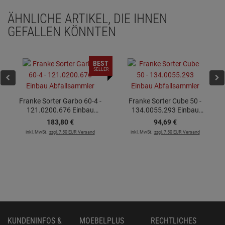
ÄHNLICHE ARTIKEL, DIE IHNEN
GEFALLEN KÖNNTEN
BEST
SELLER
Franke Sorter Garbo 60-4 -
Franke Sorter Cube 50 -
121.0200.676 Einbau
134.0055.293 Einbau
Abfallsammler
Abfallsammler
183,
80
€
94,
69
€
inkl. MwSt.
zzgl. 7.50 EUR Versand
inkl. MwSt.
zzgl. 7.50 EUR Versand
KUNDENINFOS &
MOEBELPLUS
RECHTLICHES