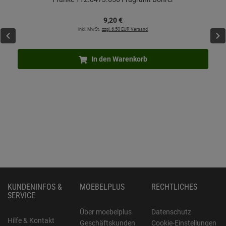
9,
20
€
inkl. MwSt.
zzgl. 6.50 EUR Versand
In den Warenkorb
KUNDENINFOS &
MOEBELPLUS
RECHTLICHES
SERVICE
Über moebelplus
Datenschutz
Hilfe & Kontakt
Geschäftskunden
Cookie-Einstellungen