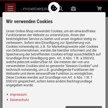
Menü
Suche
B2B
Beratung
Waren
aufkl
Wir verwenden Cookies
Franke Pamira ROG 610-41 Glacier -
114.0009.546 Granitspüle
Unser Online-Shop verwendet Cookies, um ein einwandfreies
Funktionieren der Website zu unterstützen, Ihnen den
Artikel-Nummer:
19931697
| Herstellernummer:
114.0009.546
|
bestmöglichen Service zu bieten und unser Angebot stetig zu
verbessern. Sofern eine Einwilligung zur Speicherung von
EAN:
7612211051295
Cookies notwendig ist, z.B. für Marketingzwecke oder Cookies
von Drittunternehmen, werden Sie hierüber informiert und die
Speicherung der betreffenden Cookies erfolgt ausschließlich auf
Grundlage Ihrer Einwilligung gem. Art. 6 Abs. 1 lit. a DSGVO,
welche jederzeit widerrufbar ist. Die meisten der von uns
verwendeten Cookies sind so genannte “Session-Cookies” und
technisch notwendig, um z.B. grundlegende Funktionen der
Webseite und deren einwandfreie Funktion zu ermöglichen.
Diese Cookies werden auf Grundlage von Art. 6 Abs. 1 lit. f
DSGVO gespeichert, sofern keine andere Rechtsgrundlage
angegeben wurde.
(2)
Impressum
Inklusive 5 Jahre Garantie
Datenschutz
Fragranit®-Spüle in Glacier (Weiß)