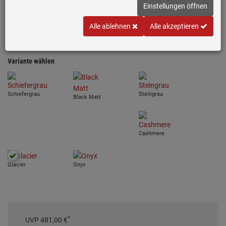
Einstellungen öffnen
Passend für Unterschränke ab 45 cm
Maße: Ø 51 cm
Alle ablehnen
Alle akzeptieren
Manuelle Bedienung
Variante wählen
Schiefergrau
Steingrau
Black Matt
Cashmere
Glacier
Onyx
*
UVP
481,
00
€