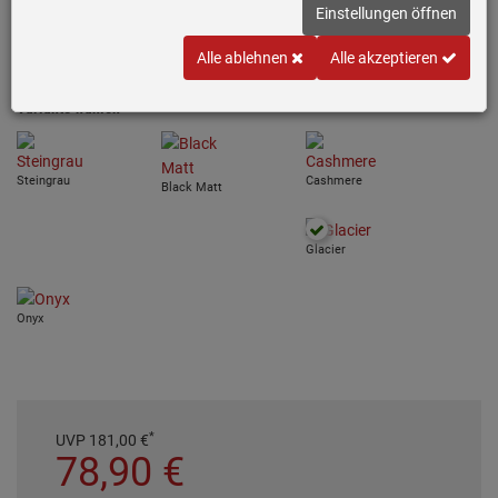
Einstellungen öffnen
Festauslauf
Alle ablehnen
Alle akzeptieren
Schwenkbereich: 360°
Variante wählen
Steingrau
Cashmere
Black Matt
Glacier
Onyx
*
UVP
181,
00
€
78,
90
€