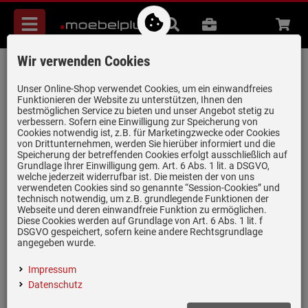
Menü
Suche
B2B
Beratung
Waren
aufkl
Wir verwenden Cookies
Franke Novara-Plus Glacier
Hochdruckarmatur
Unser Online-Shop verwendet Cookies, um ein einwandfreies
Funktionieren der Website zu unterstützen, Ihnen den
Artikel-Nummer:
19954105
| Herstellernummer:
115.0470.658
|
bestmöglichen Service zu bieten und unser Angebot stetig zu
verbessern. Sofern eine Einwilligung zur Speicherung von
EAN:
7612981826536
Cookies notwendig ist, z.B. für Marketingzwecke oder Cookies
von Drittunternehmen, werden Sie hierüber informiert und die
Speicherung der betreffenden Cookies erfolgt ausschließlich auf
Grundlage Ihrer Einwilligung gem. Art. 6 Abs. 1 lit. a DSGVO,
welche jederzeit widerrufbar ist. Die meisten der von uns
verwendeten Cookies sind so genannte “Session-Cookies” und
technisch notwendig, um z.B. grundlegende Funktionen der
Webseite und deren einwandfreie Funktion zu ermöglichen.
Diese Cookies werden auf Grundlage von Art. 6 Abs. 1 lit. f
DSGVO gespeichert, sofern keine andere Rechtsgrundlage
angegeben wurde.
Impressum
(8)
Datenschutz
Inklusive 5 Jahre Garantie