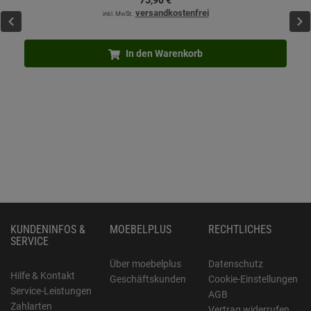
75,
90
€
versandkostenfrei
inkl. MwSt.
In den Warenkorb
KUNDENINFOS &
MOEBELPLUS
RECHTLICHES
SERVICE
Über moebelplus
Datenschutz
Hilfe & Kontakt
Geschäftskunden
Cookie-Einstellungen
Service-Leistungen
AGB
Zahlarten
Vertrag widerrufen