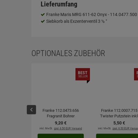
Lieferumfang
Franke Maris MRG 611-62 Onyx - 114.0477.500 
Siebkorb als Exzenterventil 3 ½ "
OPTIONALES ZUBEHÖR
BEST
SELLER
Franke 112.0473.656
Franke 112.0007.715
Fragranit Bohrer
Twister Putzstein inkl
Schwamm
9,
20
€
5,
50
€
inkl. MwSt.
zzgl. 6.50 EUR Versand
inkl. MwSt.
zzgl. 6.50 EUR Versa