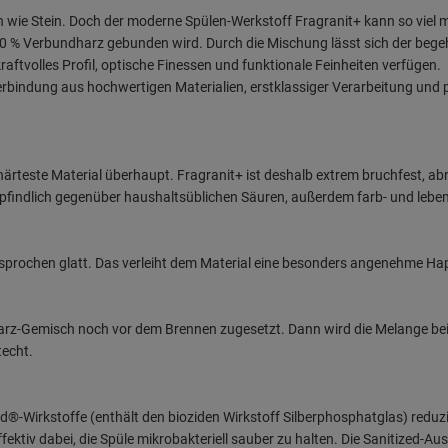
h an wie Stein. Doch der moderne Spülen-Werkstoff Fragranit+ kann so viel m
20 % Verbundharz gebunden wird. Durch die Mischung lässt sich der begeh
kraftvolles Profil, optische Finessen und funktionale Feinheiten verfügen.
erbindung aus hochwertigen Materialien, erstklassiger Verarbeitung und p
ärteste Material überhaupt. Fragranit+ ist deshalb extrem bruchfest, ab
mpfindlich gegenüber haushaltsüblichen Säuren, außerdem farb- und leben
esprochen glatt. Das verleiht dem Material eine besonders angenehme Hapt
z-Gemisch noch vor dem Brennen zugesetzt. Dann wird die Melange bei 
techt.
ed®-Wirkstoffe (enthält den bioziden Wirkstoff Silberphosphatglas) red
 effektiv dabei, die Spüle mikrobakteriell sauber zu halten. Die Sanitized