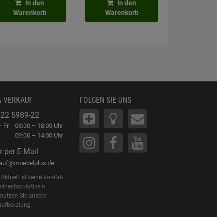
In den
In den
In
Warenkorb
Warenkorb
Waren
& VERKAUF
FOLGEN SIE UNS
22 5989-22
 Fr
08:00 – 18:00 Uhr
09:00 – 14:00 Uhr
r per E-Mail
kauf@moebelplus.de
Aktuell ist keine Vor-Ort-
lineshop-Artikeln
 nutzen Sie unsere
aufberatung.