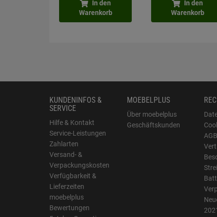
In den
In den
Warenkorb
Warenkorb
KUNDENINFOS &
MOEBELPLUS
REC
SERVICE
Über moebelplus
Dat
Hilfe & Kontakt
Geschäftskunden
Cook
Service-Leistungen
AG
Zahlarten
Vert
Versand- &
Bes
Verpackungskosten
Stre
Verfügbarkeit &
Batt
Lieferzeiten
Ver
moebelplus
Neue
Bewertungen
202