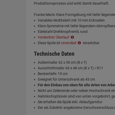
Produktionsprozess und wirkt damit dauerhaft.
Franke Maris: Klare Formgebung mit tiefer liegend
Variables Multitalent mit 10 mm Eckradien
Klare Symmetrie mit tiefer liegendem Abtropfber
Edelstahl-Drehknopfventil, rund
Verdeckter Überlauf
Diese Spüle ist
reversibel
einsetzbar
Technische Daten
Außenmaße: 62 x 50 cm (B x T)
Ausschnittmaße: 60 x 48 cm (B x T) / R11
Beckentiefe: 19 cm
Geeignet für Unterschrank ab 45 cm
Für den Einbau von oben für alle Arten von Arbe
Nicht am Zeilenende oder neben Hochschrank e
Hahnlochoptionen sind von unten vorgebohrt, ge
Sie erhalten die Spüle inkl. Ablaufgarnitur
Der als Zubehör angebotene Geruchsverschluss (S