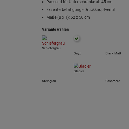
Passend für Unterschränke ab 45 cm
Exzenterbetätigung - Druckknopfventil
Maße (B x T): 62 x 50 cm
Variante wählen
Schiefergrau
Onyx
Black Matt
Glacier
Steingrau
Cashmere