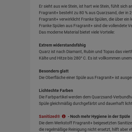
Er sieht aus wie Stein, ist hart wie Stein, fühlt sic
Fragranit+ besteht zu 80 % aus Quarzsand, der in 
Fragranit+ verwirklicht Franke Spülen, die über ein 
Franke Spülen aus Fragranit+ sind die vollendete V
Das moderne Material bietet viele Vorteile:
Extrem widerstandsfähig
Quarz ist nach Diamant, Rubin und Topas das vierth
Kälte und Hitze bis 280° C. Es ist vollkommen une
Besonders glatt
Die Oberfläche einer Spüle aus Fragranit+ ist ausg
Lichtechte Farben
Die Farbpartikel werden dem Quarzsand-Verbundhar
Spüle gleichmäßig durchgefärbt und dauerhaft lich
Sanitized®
- Noch mehr Hygiene in der Spüle
Die dem Werkstoff Fragranit+ beigesetzten Sanitiz
die regelmäßige Reinigung nicht ersetzt, hilft aber