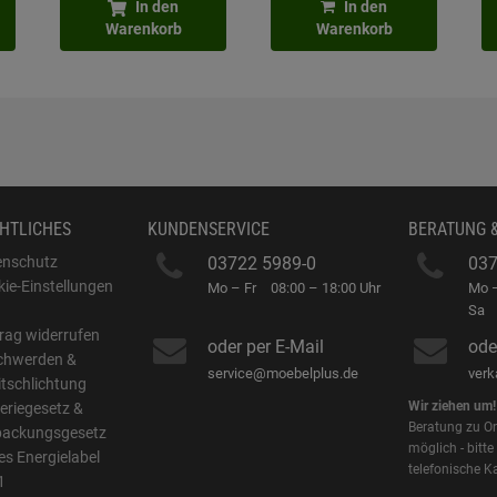
In den
In den
Warenkorb
Warenkorb
HTLICHES
KUNDENSERVICE
BERATUNG 
enschutz
03722 5989-0
037
ie-Einstellungen
Mo – Fr
08:00 – 18:00 Uhr
Mo –
B
Sa
rag widerrufen
oder per E-Mail
ode
chwerden &
service@moebelplus.de
ver
itschlichtung
Wir ziehen um!
eriegesetz &
Beratung zu On
packungsgesetz
möglich - bitte
s Energielabel
telefonische K
1