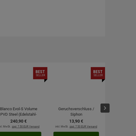
BEST
BEST
SELLER
SELLER
Blanco Evol-S Volume
Geruchsverschluss /
moebelplu
PVD Steel (Edelstahl-
Siphon
Kraftre
Finish) 525211
240,
90
€
13,
90
€
2,
4
Hochdruckarmatur
kl. MwSt.
zzgl. 7.50 EUR Versand
inkl. MwSt.
zzgl. 7.50 EUR Versand
inkl. MwSt.
zzgl. 6