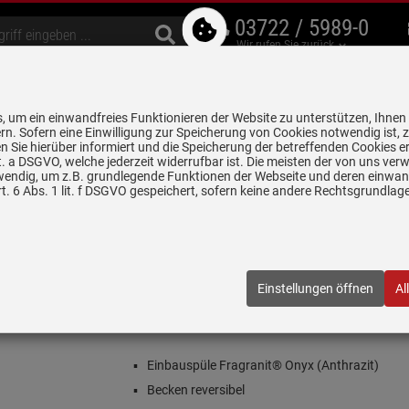
03722 / 5989-0
Wir rufen Sie zurück
bzugshauben
Geschirrspüler
Waschen & Trocknen
Spülen & Armaturen
 um ein einwandfreies Funktionieren der Website zu unterstützen, Ihnen
5 Jahre Garantie auf
rn. Sofern eine Einwilligung zur Speicherung von Cookies notwendig ist, 
alle gekennzeichneten Produkte
 Sie hierüber informiert und die Speicherung der betreffenden Cookies er
 lit. a DSGVO, welche jederzeit widerrufbar ist. Die meisten der von uns v
wendig, um z.B. grundlegende Funktionen der Webseite und deren einwand
n
Granitspülen
Franke Maris MRG 611-62 Onyx - 114.0477.500 Gra
. 6 Abs. 1 lit. f DSGVO gespeichert, sofern keine andere Rechtsgrundla
- 114.0477.500 Granitspüle
477.500
| EAN:
7612981855253
Einstellungen öffnen
Al
Einloggen und Bewertung schreiben
Inklusive 5 Jahre Garantie
Einbauspüle Fragranit® Onyx (Anthrazit)
Becken reversibel