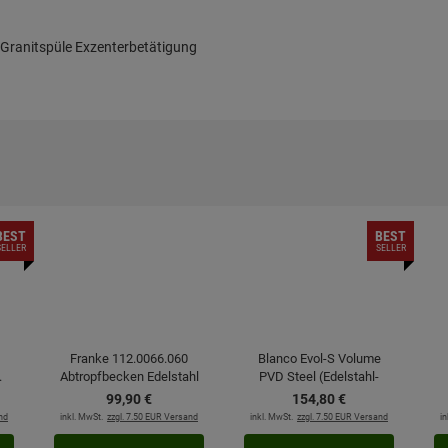
Granitspüle Exzenterbetätigung
BEST
BEST
SELLER
SELLER
Franke 112.0066.060
Blanco Evol-S Volume
.
Abtropfbecken Edelstahl
PVD Steel (Edelstahl-
Finish) 525213
99,
90
€
154,
80
€
Hochdruckarmatur
nd
inkl. MwSt.
zzgl. 7.50 EUR Versand
inkl. MwSt.
zzgl. 7.50 EUR Versand
in