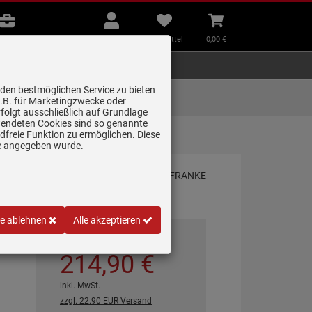
B2B
Mein
Merkzettel
Warenkorb
Beratung
Konto
aufklappen
aufklappen
Beratung
B2B
Mein Konto
Merkzettel
0,
00
€
Zubehör
Kleingeräte
Smart Home
 den bestmöglichen Service zu bieten
Lieferung zum
z.B. für Marketingzwecke oder
Wunschtermin
folgt ausschließlich auf Grundlage
erwendeten Cookies sind so genannte
freie Funktion zu ermöglichen. Diese
ni…
ge angegeben wurde.
le ablehnen
Alle akzeptieren
*
UVP
548,
00
€
214,
90
€
inkl. MwSt.
zzgl. 22.90 EUR Versand