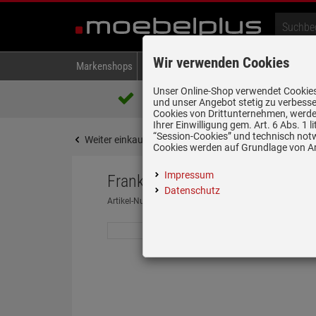
Wir verwenden Cookies
Markenshops
Backen & Kochen
Kühlen & Gefrieren
A
Unser Online-Shop verwendet Cookies,
Über 85.000 positive Bewertungen
und unser Angebot stetig zu verbesse
auf eBay, Amazon und Trusted Shops
Cookies von Drittunternehmen, werden
Ihrer Einwilligung gem. Art. 6 Abs. 1
“Session-Cookies” und technisch not
Weiter einkaufen
Startseite
Spülen & Armature
Cookies werden auf Grundlage von Art
Impressum
Franke Maris MRG 611-62 Onyx 
Datenschutz
Artikel-Nummer:
19954515
| Herstellernummer:
114.0