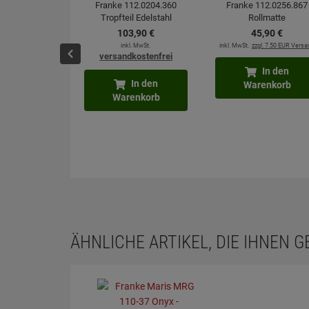
Franke 112.0204.360
Franke 112.0256.867
Tropfteil Edelstahl
Rollmatte
103,
90
€
45,
90
€
inkl. MwSt.
inkl. MwSt.
zzgl. 7.50 EUR Versa
versandkostenfrei
In den
In den
Warenkorb
Warenkorb
ÄHNLICHE ARTIKEL, DIE IHNEN 