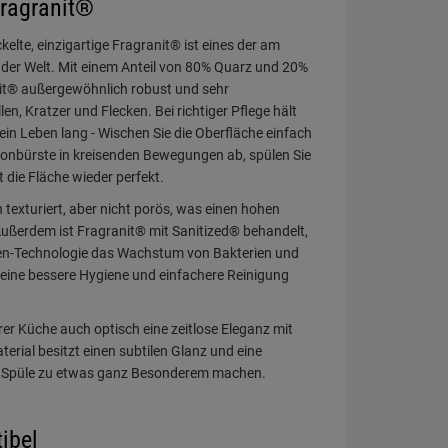
ragranit®
elte, einzigartige Fragranit® ist eines der am
n der Welt. Mit einem Anteil von 80% Quarz und 20%
nit® außergewöhnlich robust und sehr
en, Kratzer und Flecken. Bei richtiger Pflege hält
in Leben lang - Wischen Sie die Oberfläche einfach
ylonbürste in kreisenden Bewegungen ab, spülen Sie
 die Fläche wieder perfekt.
n texturiert, aber nicht porös, was einen hohen
ußerdem ist Fragranit® mit Sanitized® behandelt,
nen-Technologie das Wachstum von Bakterien und
 eine bessere Hygiene und einfachere Reinigung
rer Küche auch optisch eine zeitlose Eleganz mit
terial besitzt einen subtilen Glanz und eine
e Spüle zu etwas ganz Besonderem machen.
ibel