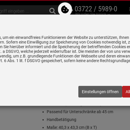
03722 / 5989-0
Wir rufen Sie zurück
bzugshauben
Geschirrspüler
Waschen & Trocknen
Spülen & Armaturen
 um ein einwandfreies Funktionieren der Website zu unterstützen, Ihnen
5 Jahre Garantie auf
rn. Sofern eine Einwilligung zur Speicherung von Cookies notwendig ist, 
alle gekennzeichneten Produkte
 Sie hierüber informiert und die Speicherung der betreffenden Cookies er
 lit. a DSGVO, welche jederzeit widerrufbar ist. Die meisten der von uns v
wendig, um z.B. grundlegende Funktionen der Webseite und deren einwand
n
Rückläufer / B-Ware
Franke Maris MRG 110-37 Onyx - 125.0683.1
. 6 Abs. 1 lit. f DSGVO gespeichert, sofern keine andere Rechtsgrundla
- 125.0683.135 Granitspüle
683.135
| EAN:
4250548740289
Einstellungen öffnen
Al
Einloggen und Bewertung schreiben
 1 Stück verfügbar!
Unterbauspüle Fragranit® Onyx
Passend für Unterschränke ab 45 cm
Handbetätigung
Maße: 40,3 x 43,3 cm (B x T)