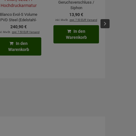
Geruchsverschluss /
Siphon
Blanco Evol-S Volume
13,
90
€
PVD Steel (Edelstahl-
inkl. MwSt.
zzgl. 7.50 EUR Versand
moebelplu
Finish) 525211
240,
90
€
Kraftre
Hochdruckarmatur
In den
kl. MwSt.
zzgl. 7.50 EUR Versand
2,
4
Warenkorb
inkl. MwSt.
zzgl. 6
In den
Warenkorb
In
Waren