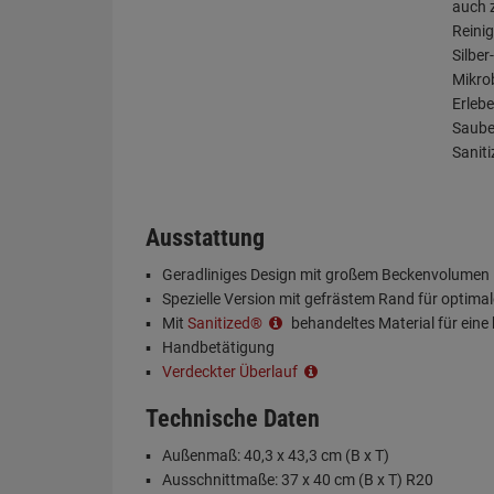
auch 
Reini
Silber
Mikro
Erlebe
Sauber
Sanit
Ausstattung
Geradliniges Design mit großem Beckenvolumen
Spezielle Version mit gefrästem Rand für optima
Mit
Sanitized®
behandeltes Material für ein
Handbetätigung
Verdeckter Überlauf
Technische Daten
Außenmaß: 40,3 x 43,3 cm (B x T)
Ausschnittmaße: 37 x 40 cm (B x T) R20