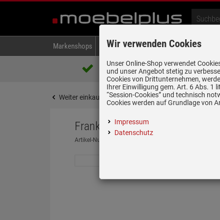
Wir verwenden Cookies
Markenshops
Backen & Kochen
Kühlen & Gefrieren
A
Unser Online-Shop verwendet Cookies,
Über 85.000 positive Bewertungen
und unser Angebot stetig zu verbesse
auf eBay, Amazon und Trusted Shops
Cookies von Drittunternehmen, werden
Ihrer Einwilligung gem. Art. 6 Abs. 1
“Session-Cookies” und technisch not
Weiter einkaufen
Startseite
Spülen & Armature
Cookies werden auf Grundlage von Art
Impressum
Franke Maris MRG 110-37 Onyx 
Datenschutz
Artikel-Nummer:
69903628
| Herstellernummer:
125.0
nur noch