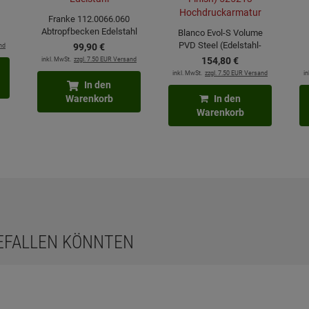
Franke 112.0066.060
Abtropfbecken Edelstahl
Blanco Evol-S Volume
PVD Steel (Edelstahl-
nd
99,
90
€
Finish) 525213
inkl. MwSt.
zzgl. 7.50 EUR Versand
154,
80
€
Hochdruckarmatur
inkl. MwSt.
zzgl. 7.50 EUR Versand
in
In den
Warenkorb
In den
Warenkorb
GEFALLEN KÖNNTEN