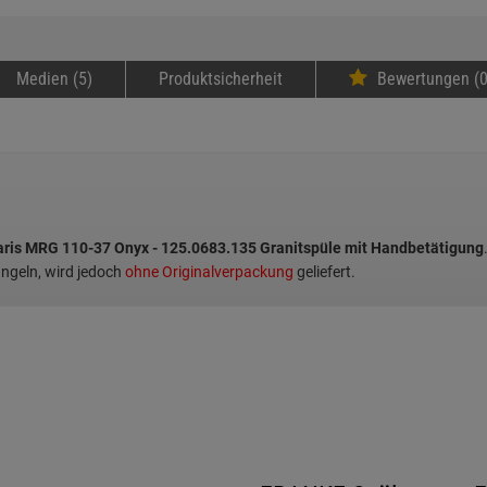
Medien (5)
Produktsicherheit
Bewertungen (0
ris MRG 110-37 Onyx - 125.0683.135 Granitspüle mit Handbetätigung
ängeln, wird jedoch
ohne Originalverpackung
geliefert.