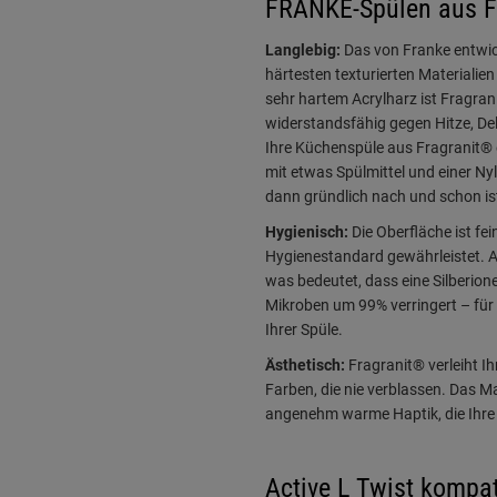
FRANKE-Spülen aus F
Langlebig:
Das von Franke entwick
härtesten texturierten Materialie
sehr hartem Acrylharz ist Fragra
widerstandsfähig gegen Hitze, Dell
Ihre Küchenspüle aus Fragranit® e
mit etwas Spülmittel und einer N
dann gründlich nach und schon ist
Hygienisch:
Die Oberfläche ist fei
Hygienestandard gewährleistet. A
was bedeutet, dass eine Silberio
Mikroben um 99% verringert – für
Ihrer Spüle.
Ästhetisch:
Fragranit® verleiht Ih
Farben, die nie verblassen. Das Ma
angenehm warme Haptik, die Ihr
Active L Twist kompat