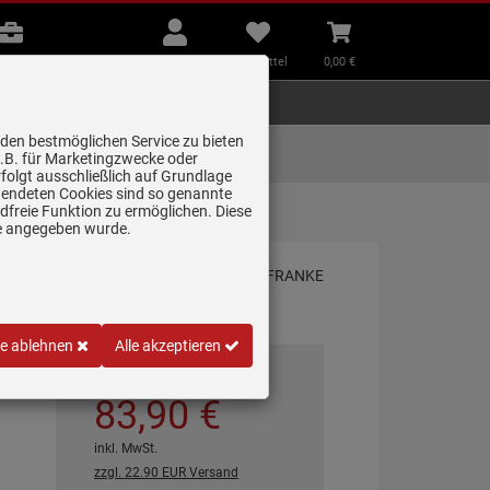
B2B
Mein
Merkzettel
Warenkorb
Beratung
Konto
aufklappen
aufklappen
Beratung
B2B
Mein Konto
Merkzettel
0,
00
€
Zubehör
Kleingeräte
Smart Home
 den bestmöglichen Service zu bieten
Lieferung zum
z.B. für Marketingzwecke oder
Wunschtermin
folgt ausschließlich auf Grundlage
erwendeten Cookies sind so genannte
freie Funktion zu ermöglichen. Diese
35 Grani…
ge angegeben wurde.
le ablehnen
Alle akzeptieren
*
UVP
543,
00
€
83,
90
€
inkl. MwSt.
zzgl. 22.90 EUR Versand