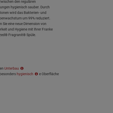
zwischen den regulären
gungen hygienisch sauber. Durch
-Ionen wird das Bakterien- und
benwachstum um 99% reduziert.
n Sie eine neue Dimension von
keit und Hygiene mit Ihrer Franke
ized® Fragranit® Spüle.
len
Unterbau
e besonders
hygienisch
e Oberfläche