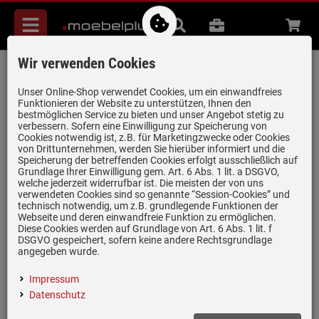
Menü
Suche
B2B
Beratung
Waren
aufkl
Wir verwenden Cookies
Franke Kubus 2 KNG 110-62 Glacier -
125.0512.517 Granitspüle
Unser Online-Shop verwendet Cookies, um ein einwandfreies
Funktionieren der Website zu unterstützen, Ihnen den
Artikel-Nummer:
19961360
| Herstellernummer:
125.0512.517
|
bestmöglichen Service zu bieten und unser Angebot stetig zu
verbessern. Sofern eine Einwilligung zur Speicherung von
EAN:
7612985247658
Cookies notwendig ist, z.B. für Marketingzwecke oder Cookies
von Drittunternehmen, werden Sie hierüber informiert und die
Speicherung der betreffenden Cookies erfolgt ausschließlich auf
Grundlage Ihrer Einwilligung gem. Art. 6 Abs. 1 lit. a DSGVO,
welche jederzeit widerrufbar ist. Die meisten der von uns
verwendeten Cookies sind so genannte “Session-Cookies” und
technisch notwendig, um z.B. grundlegende Funktionen der
Webseite und deren einwandfreie Funktion zu ermöglichen.
Diese Cookies werden auf Grundlage von Art. 6 Abs. 1 lit. f
DSGVO gespeichert, sofern keine andere Rechtsgrundlage
angegeben wurde.
Impressum
Datenschutz
Einloggen und Bewertung schreiben