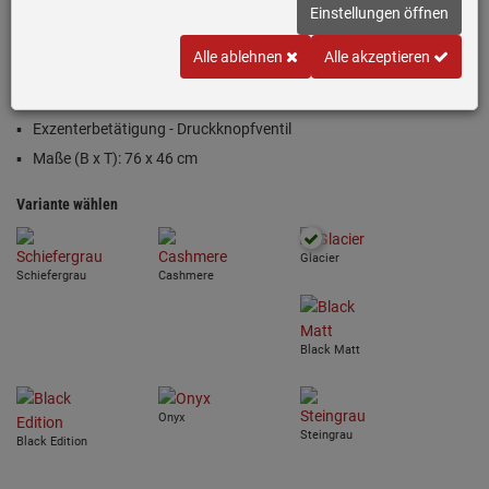
Einstellungen öffnen
Inklusive 5 Jahre Garantie
Alle ablehnen
Alle akzeptieren
Unterbauspüle Fragranit® Glacier (Weiß)
Passend für Unterschränke ab 80 cm
Exzenterbetätigung - Druckknopfventil
Maße (B x T): 76 x 46 cm
Variante wählen
Glacier
Schiefergrau
Cashmere
Black Matt
Onyx
Steingrau
Black Edition