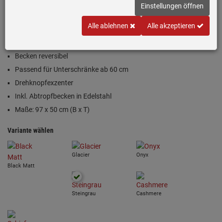
(9)
Einstellungen öffnen
Inklusive 5 Jahre Garantie
Alle ablehnen
Alle akzeptieren
Fragranit®-Einbauspüle in Steingrau (Grau)
Becken reversibel
Passend für Unterschränke ab 60 cm
Drehknopfexzenter
Inkl. Abtropfbecken in Edelstahl
Maße: 97 x 50 cm (B x T)
Variante wählen
Glacier
Onyx
Black Matt
Steingrau
Cashmere