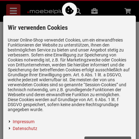
Menü
Suche
B2B
Beratung
Waren
aufkl
Wir verwenden Cookies
Franke Basis BFG 651-97 Steingrau -
114.0256.627 Granitspüle
Unser Online-Shop verwendet Cookies, um ein einwandfreies
Funktionieren der Website zu unterstützen, Ihnen den
Artikel-Nummer:
19931189
| Herstellernummer:
114.0256.627
|
bestmöglichen Service zu bieten und unser Angebot stetig zu
verbessern. Sofern eine Einwilligung zur Speicherung von
EAN:
7612980895960
Cookies notwendig ist, z.B. für Marketingzwecke oder Cookies
von Drittunternehmen, werden Sie hierüber informiert und die
Speicherung der betreffenden Cookies erfolgt ausschließlich auf
Grundlage Ihrer Einwilligung gem. Art. 6 Abs. 1 lit. a DSGVO,
welche jederzeit widerrufbar ist. Die meisten der von uns
verwendeten Cookies sind so genannte “Session-Cookies” und
technisch notwendig, um z.B. grundlegende Funktionen der
Webseite und deren einwandfreie Funktion zu ermöglichen.
Diese Cookies werden auf Grundlage von Art. 6 Abs. 1 lit. f
DSGVO gespeichert, sofern keine andere Rechtsgrundlage
angegeben wurde.
Impressum
Datenschutz