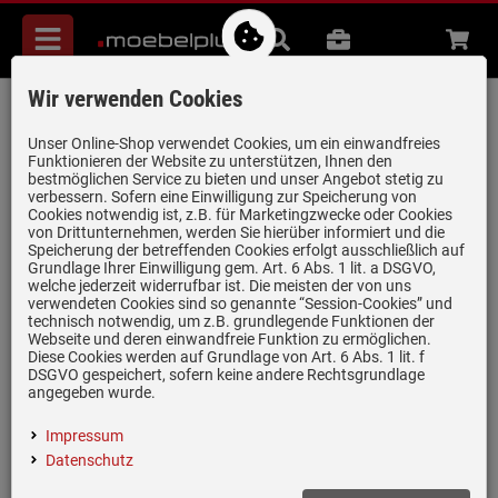
Menü
Suche
B2B
Beratung
Waren
aufkl
Wir verwenden Cookies
Franke Antea AZG 611-86 Onyx -
114.0477.978 Granitspüle
Unser Online-Shop verwendet Cookies, um ein einwandfreies
Funktionieren der Website zu unterstützen, Ihnen den
Artikel-Nummer:
19954147
| Herstellernummer:
114.0477.978
|
bestmöglichen Service zu bieten und unser Angebot stetig zu
verbessern. Sofern eine Einwilligung zur Speicherung von
EAN:
7612981857066
Cookies notwendig ist, z.B. für Marketingzwecke oder Cookies
von Drittunternehmen, werden Sie hierüber informiert und die
Speicherung der betreffenden Cookies erfolgt ausschließlich auf
Grundlage Ihrer Einwilligung gem. Art. 6 Abs. 1 lit. a DSGVO,
welche jederzeit widerrufbar ist. Die meisten der von uns
nur noch 1 Stück verfügbar!
verwendeten Cookies sind so genannte “Session-Cookies” und
technisch notwendig, um z.B. grundlegende Funktionen der
Webseite und deren einwandfreie Funktion zu ermöglichen.
Diese Cookies werden auf Grundlage von Art. 6 Abs. 1 lit. f
DSGVO gespeichert, sofern keine andere Rechtsgrundlage
angegeben wurde.
Impressum
(1)
Datenschutz
Inklusive 5 Jahre Garantie