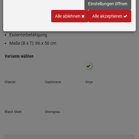
Einstellungen öffnen
Einbauspüle Fragranit® Onyx (Anthrazit)
Alle ablehnen
Alle akzeptieren
Becken reversibel
Passend für Unterschränke ab 45 cm
Exzenterbetätigung
Maße (B x T): 86 x 50 cm
Variante wählen
Glacier
Cashmere
Onyx
Black Matt
Steingrau