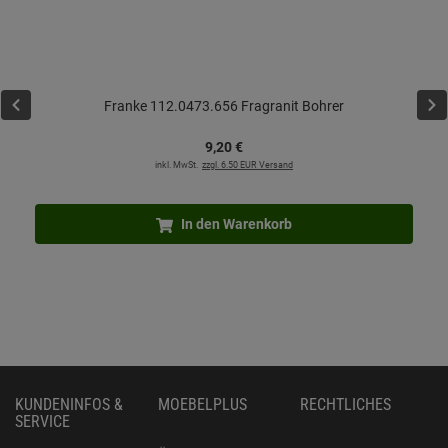
Franke 112.0473.656 Fragranit Bohrer
9,
20
€
inkl. MwSt.
zzgl. 6.50 EUR Versand
In den Warenkorb
KUNDENINFOS &
MOEBELPLUS
RECHTLICHES
SERVICE