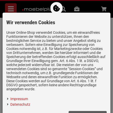
Menü
Suche
B2B
Beratung
Waren
aufkl
Wir verwenden Cookies
Franke 330.0591.773 Neo FNO 905 BK
Kopffreihaube 90 cm Schwarz
Unser Online-Shop verwendet Cookies, um ein einwandfreies
Funktionieren der Website zu unterstützen, Ihnen den
Artikel-Nummer:
19964625
| Herstellernummer:
330.0591.773
|
bestmöglichen Service zu bieten und unser Angebot stetig zu
verbessern. Sofern eine Einwilligung zur Speicherung von
EAN:
7612985733366
Cookies notwendig ist, z.B. für Marketingzwecke oder Cookies
von Drittunternehmen, werden Sie hierüber informiert und die
Speicherung der betreffenden Cookies erfolgt ausschließlich auf
Grundlage Ihrer Einwilligung gem. Art. 6 Abs. 1 lit. a DSGVO,
welche jederzeit widerrufbar ist. Die meisten der von uns
verwendeten Cookies sind so genannte “Session-Cookies” und
technisch notwendig, um z.B. grundlegende Funktionen der
Webseite und deren einwandfreie Funktion zu ermöglichen.
Diese Cookies werden auf Grundlage von Art. 6 Abs. 1 lit. f
DSGVO gespeichert, sofern keine andere Rechtsgrundlage
angegeben wurde.
Impressum
Datenschutz