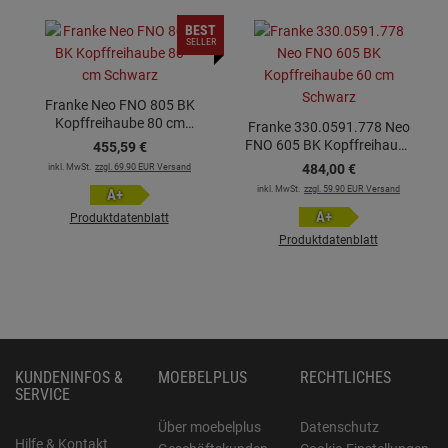
BEST
SELLER
Franke Neo FNO 805 BK
Kopffreihaube 80 cm
Franke 330.0591.778 Neo
Schwarz
FNO 605 BK Kopffreihaube
455,
59
€
60 cm Schwarz
inkl. MwSt.
zzgl. 69.90 EUR Versand
484,
00
€
inkl. MwSt.
zzgl. 59.90 EUR Versand
A+
A+
Produktdatenblatt
Produktdatenblatt
KUNDENINFOS &
MOEBELPLUS
RECHTLICHES
SERVICE
Über moebelplus
Datenschutz
Hilfe & Kontakt