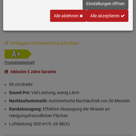
Einstellungen öffnen
Alle ablehnen
Alle akzeptieren
Einloggen und Bewertung schreiben
A+
Produktdatenblatt
Inklusive 5 Jahre Garantie
90 cm Breite
Sound Pro:
Viel Leistung, wenig Lärm
Nachlaufautomatik:
Automatische Nachlaufzeit von 30 Minuten
Randabsaugung:
Effektive Absaugung der Wrasen an
reinigungsfreundlichen Flächen
Luftleistung: 800 m³/h, 69 dB(A)