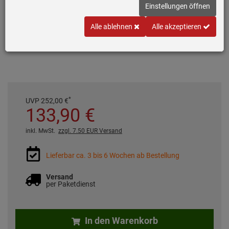
Einstellungen öffnen
Variante wählen
Alle ablehnen
Alle akzeptieren
Gold
Copper
Anthracite
*
UVP
252,
00
€
133,
90
€
inkl. MwSt.
zzgl. 7.50 EUR Versand
Lieferbar ca. 3 bis 6 Wochen ab Bestellung
Versand
per Paketdienst
In den Warenkorb