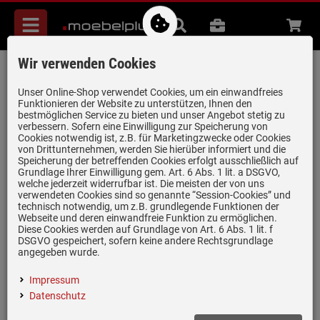
Menü
Suche
B2B
Beratung
Waren
aufkl
Wir verwenden Cookies
Franke 112.0655.240 Abtropfbecken
Edelstahl Gold
Unser Online-Shop verwendet Cookies, um ein einwandfreies
Funktionieren der Website zu unterstützen, Ihnen den
Artikel-Nummer:
19981820
| Herstellernummer:
112.0655.240
|
bestmöglichen Service zu bieten und unser Angebot stetig zu
verbessern. Sofern eine Einwilligung zur Speicherung von
EAN:
7612986083361
Cookies notwendig ist, z.B. für Marketingzwecke oder Cookies
von Drittunternehmen, werden Sie hierüber informiert und die
Speicherung der betreffenden Cookies erfolgt ausschließlich auf
Grundlage Ihrer Einwilligung gem. Art. 6 Abs. 1 lit. a DSGVO,
welche jederzeit widerrufbar ist. Die meisten der von uns
verwendeten Cookies sind so genannte “Session-Cookies” und
technisch notwendig, um z.B. grundlegende Funktionen der
Webseite und deren einwandfreie Funktion zu ermöglichen.
Diese Cookies werden auf Grundlage von Art. 6 Abs. 1 lit. f
DSGVO gespeichert, sofern keine andere Rechtsgrundlage
Einloggen und Bewertung schreiben
angegeben wurde.
Abtropfbecken aus Edelstahl in Gold
Impressum
Außenmaß: 42,9 x 15,6 x 5,4 cm (T x B x H)
Datenschutz
Passend für die Mythos Masterpiece Spülen BXM