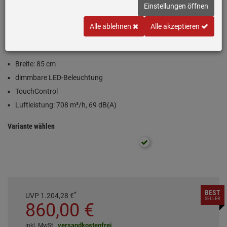
Einstellungen öffnen
A
Alle ablehnen
Alle akzeptieren
Produktdatenblatt
Inklusive 5 Jahre Garantie
Breite: 85 cm
dimmbare LED-Beleuchtung
TouchControl
Luftleistung: 708 m³/h, 69 dB(A)
Variante wählen
BEST
*
UVP
1.204,
28
€
SELLER
860,
00
€
versandkostenfrei
inkl. MwSt.