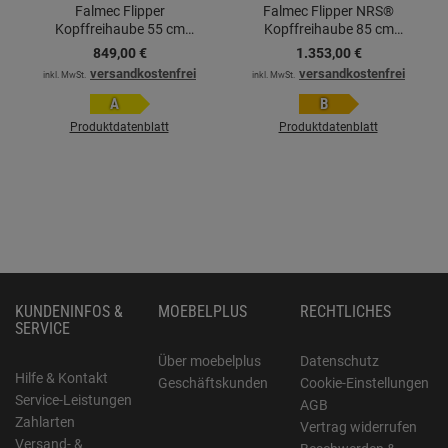
Falmec Flipper
Falmec Flipper NRS®
Kopffreihaube 55 cm
Kopffreihaube 85 cm
Schwarz satiniert
Schwarz
849,
00
€
1.353,
00
€
versandkostenfrei
versandkostenfrei
inkl. MwSt.
inkl. MwSt.
A
B
Produktdatenblatt
Produktdatenblatt
KUNDENINFOS &
MOEBELPLUS
RECHTLICHES
SERVICE
Über moebelplus
Datenschutz
Hilfe & Kontakt
Geschäftskunden
Cookie-Einstellungen
Service-Leistungen
AGB
Zahlarten
Vertrag widerrufen
Versand- &