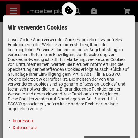
Menü
Suche
B2B
Beratung
Waren
aufkl
Wir verwenden Cookies
Falmec Verso Kopffreihaube 85 cm
Schwarz
Unser Online-Shop verwendet Cookies, um ein einwandfreies
Funktionieren der Website zu unterstützen, Ihnen den
Artikel-Nummer:
19981183
| Herstellernummer:
103346
|
bestmöglichen Service zu bieten und unser Angebot stetig zu
verbessern. Sofern eine Einwilligung zur Speicherung von
EAN:
8034122368665
Cookies notwendig ist, z.B. für Marketingzwecke oder Cookies
von Drittunternehmen, werden Sie hierüber informiert und die
Speicherung der betreffenden Cookies erfolgt ausschließlich auf
Grundlage Ihrer Einwilligung gem. Art. 6 Abs. 1 lit. a DSGVO,
nur noch 3 Stück verfügbar!
welche jederzeit widerrufbar ist. Die meisten der von uns
verwendeten Cookies sind so genannte “Session-Cookies” und
technisch notwendig, um z.B. grundlegende Funktionen der
Webseite und deren einwandfreie Funktion zu ermöglichen.
Diese Cookies werden auf Grundlage von Art. 6 Abs. 1 lit. f
DSGVO gespeichert, sofern keine andere Rechtsgrundlage
angegeben wurde.
Impressum
Datenschutz
Einloggen und Bewertung schreiben