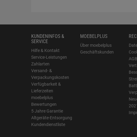
KUNDENINFOS &
MOEBELPLUS
REC
SERVICE
Über moebelplus
Dat
Hilfe & Kontakt
Geschäftskunden
Cook
Service-Leistungen
AG
Zahlarten
Vert
Versand- &
Bes
Verpackungskosten
Stre
Verfügbarkeit &
Batt
Lieferzeiten
Ver
moebelplus
Neue
Bewertungen
202
5 Jahre Garantie
Imp
Altgeräte-Entsorgung
Kundendienstliste