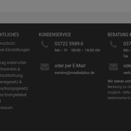
HTLICHES
KUNDENSERVICE
BERATUNG 
enschutz
03722 5989-0
037
ie-Einstellungen
Mo – Fr
08:00 – 18:00 Uhr
Mo –
B
Sa
rag widerrufen
oder per E-Mail
ode
chwerden &
service@moebelplus.de
ver
itschlichtung
Wir ziehen um!
eriegesetz &
Beratung zu On
packungsgesetz
möglich - bitte
s Energielabel
telefonische K
1
ressum