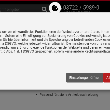
03722 / 5989-0
Wir rufen Sie zurück
bzugshauben
Geschirrspüler
Waschen & Trocknen
Spülen & Armaturen
 um ein einwandfreies Funktionieren der Website zu unterstützen, Ihnen
5 Jahre Garantie auf
rn. Sofern eine Einwilligung zur Speicherung von Cookies notwendig ist, 
alle gekennzeichneten Produkte
 Sie hierüber informiert und die Speicherung der betreffenden Cookies er
 lit. a DSGVO, welche jederzeit widerrufbar ist. Die meisten der von uns v
wendig, um z.B. grundlegende Funktionen der Webseite und deren einwand
 - Abzugshauben
Falmec H 1200 - KACL.557#I Schachtverlängerung
. 6 Abs. 1 lit. f DSGVO gespeichert, sofern keine andere Rechtsgrundla
chachtverlängerung
8
| EAN:
8034122702643
Einstellungen öffnen
Al
Einloggen und Bewertung schreiben
Für Inselhauben
Passend für: siehe Artikelbeschreibung