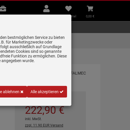
B2B
Mein
Merkzettel
Warenkorb
Beratung
Konto
aufklappen
aufklappen
Beratung
B2B
Mein Konto
Merkzettel
0,
00
€
Zubehör
Kleingeräte
Smart Home
 den bestmöglichen Service zu bieten
Lieferung zum
z.B. für Marketingzwecke oder
Wunschtermin
folgt ausschließlich auf Grundlage
erwendeten Cookies sind so genannte
freie Funktion zu ermöglichen. Diese
ge angegeben wurde.
le ablehnen
Alle akzeptieren
*
UVP
351,
05
€
222,
90
€
inkl. MwSt.
zzgl. 11.90 EUR Versand