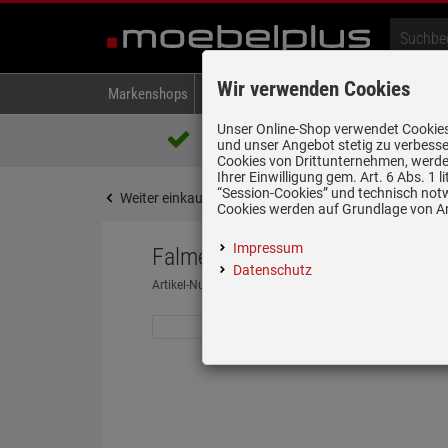
Wir verwenden Cookies
Markenshops
Backen & Kochen
Kühlen & Gefrieren
A
Unser Online-Shop verwendet Cookies,
Über 85.000 positive Bewertungen
und unser Angebot stetig zu verbesse
auf eBay, Amazon und Trusted Shops
Cookies von Drittunternehmen, werden
Ihrer Einwilligung gem. Art. 6 Abs. 1
“Session-Cookies” und technisch not
Weiter einkaufen
Startseite
Zubehör
Zubehör
Cookies werden auf Grundlage von Art
Impressum
Falmec H 1200 - KACL.557#I S
Datenschutz
Artikel-Nummer:
19939852
| Herstellernummer:
10129