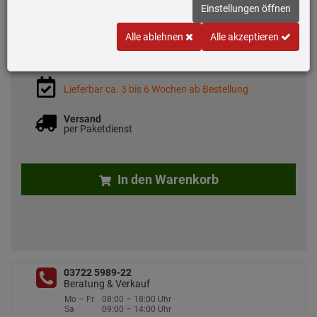
Einstellungen öffnen
*
UVP
175,
00
€
98,
90
€
Alle ablehnen
Alle akzeptieren
versandkostenfrei
inkl. MwSt.
Lieferbar ca. 3 bis 6 Wochen ab Bestellung
Versand
per Paketdienst
In den Warenkorb
03722 5989-22
Beratung & Verkauf
Mo – Fr
08:00 – 18:00 Uhr
Sa
09:00 – 14:00 Uhr