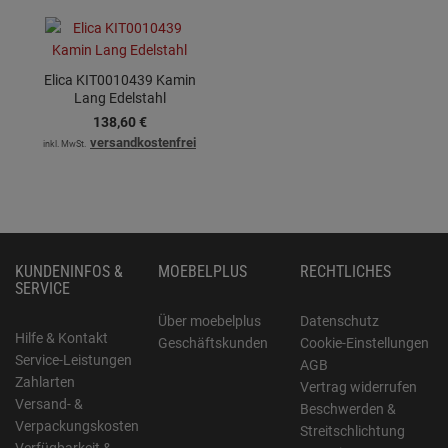
Elica KIT0010439 Kamin
Lang Edelstahl
138,
60
€
versandkostenfrei
inkl. MwSt.
KUNDENINFOS &
MOEBELPLUS
RECHTLICHES
SERVICE
Über moebelplus
Datenschutz
Hilfe & Kontakt
Geschäftskunden
Cookie-Einstellungen
Service-Leistungen
AGB
Zahlarten
Vertrag widerrufen
Versand- &
Beschwerden &
Verpackungskosten
Streitschlichtung