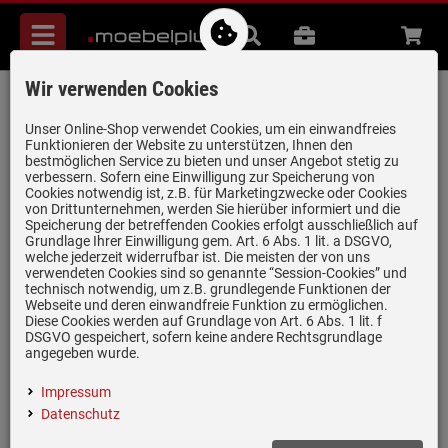
Menü
Suche
B2B
Beratung
Waren
aufkl
Wir verwenden Cookies
Elica KIT0010700 Kamin Kurz Edelstahl
Artikel-Nummer:
19965283
| Herstellernummer:
KIT0010700
|
Unser Online-Shop verwendet Cookies, um ein einwandfreies
Funktionieren der Website zu unterstützen, Ihnen den
EAN:
8020283004238
bestmöglichen Service zu bieten und unser Angebot stetig zu
verbessern. Sofern eine Einwilligung zur Speicherung von
Cookies notwendig ist, z.B. für Marketingzwecke oder Cookies
von Drittunternehmen, werden Sie hierüber informiert und die
Speicherung der betreffenden Cookies erfolgt ausschließlich auf
Grundlage Ihrer Einwilligung gem. Art. 6 Abs. 1 lit. a DSGVO,
welche jederzeit widerrufbar ist. Die meisten der von uns
verwendeten Cookies sind so genannte “Session-Cookies” und
technisch notwendig, um z.B. grundlegende Funktionen der
Webseite und deren einwandfreie Funktion zu ermöglichen.
Diese Cookies werden auf Grundlage von Art. 6 Abs. 1 lit. f
Einloggen und Bewertung schreiben
DSGVO gespeichert, sofern keine andere Rechtsgrundlage
angegeben wurde.
Passend für Dunstabzugshauben von Elica
Impressum
Länge: 270 - 480 mm
Datenschutz