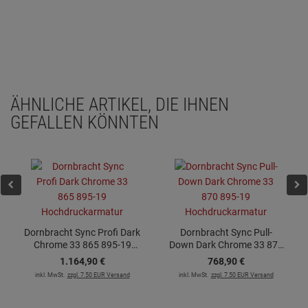
ÄHNLICHE ARTIKEL, DIE IHNEN
GEFALLEN KÖNNTEN
Dornbracht Sync Profi Dark
Dornbracht Sync Pull-
Chrome 33 865 895-19
Down Dark Chrome 33 870
Hochdruckarmatur
895-19 Hochdruckarmatur
1.164,
90
€
768,
90
€
inkl. MwSt.
zzgl. 7.50 EUR Versand
inkl. MwSt.
zzgl. 7.50 EUR Versand