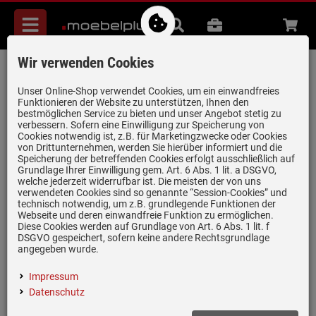
Menü
Suche
B2B
Beratung
Waren
aufkl
Wir verwenden Cookies
Dornbracht Tara Ultra Pivot Dark Chrome
33845875-19 Hochdruckarmatur
Unser Online-Shop verwendet Cookies, um ein einwandfreies
Funktionieren der Website zu unterstützen, Ihnen den
Artikel-Nummer:
19980775
| Herstellernummer:
33845875-19
|
bestmöglichen Service zu bieten und unser Angebot stetig zu
verbessern. Sofern eine Einwilligung zur Speicherung von
EAN:
4099477074856
Cookies notwendig ist, z.B. für Marketingzwecke oder Cookies
von Drittunternehmen, werden Sie hierüber informiert und die
Speicherung der betreffenden Cookies erfolgt ausschließlich auf
Grundlage Ihrer Einwilligung gem. Art. 6 Abs. 1 lit. a DSGVO,
welche jederzeit widerrufbar ist. Die meisten der von uns
verwendeten Cookies sind so genannte “Session-Cookies” und
technisch notwendig, um z.B. grundlegende Funktionen der
Webseite und deren einwandfreie Funktion zu ermöglichen.
Diese Cookies werden auf Grundlage von Art. 6 Abs. 1 lit. f
DSGVO gespeichert, sofern keine andere Rechtsgrundlage
angegeben wurde.
Impressum
Datenschutz