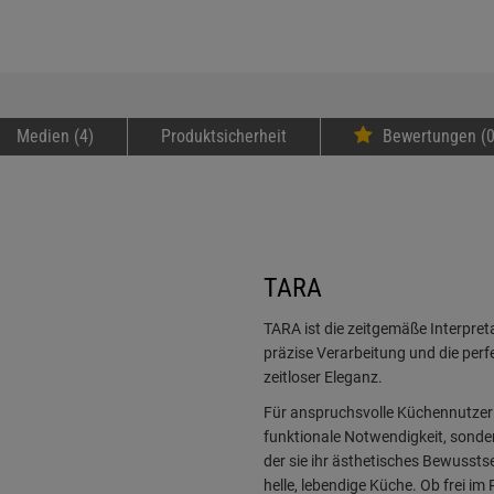
Medien (4)
Produktsicherheit
Bewertungen (0
TARA
TARA ist die zeitgemäße Interpret
präzise Verarbeitung und die per
zeitloser Eleganz.
Für anspruchsvolle Küchennutzer 
funktionale Notwendigkeit, sonder
der sie ihr ästhetisches Bewusstse
helle, lebendige Küche. Ob frei 