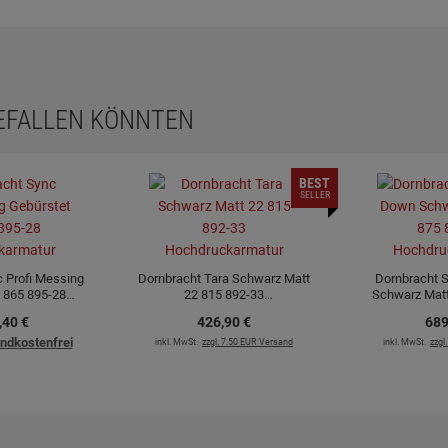
GEFALLEN KÖNNTEN
BEST
SELLER
 Profi Messing
Dornbracht Tara Schwarz Matt
Dornbracht 
 865 895-28
22 815 892-33
Schwarz Matt
karmatur
Hochdruckarmatur
Hochdru
,
40
€
426,
90
€
689
ndkostenfrei
inkl. MwSt.
zzgl. 7.50 EUR Versand
inkl. MwSt.
zzgl