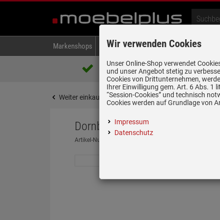
Wir verwenden Cookies
Markenshops
Backen & Kochen
Kühlen & Gefrieren
A
Unser Online-Shop verwendet Cookies,
Über 85.000 positive Bewertungen
und unser Angebot stetig zu verbesse
auf eBay, Amazon und Trusted Shops
Cookies von Drittunternehmen, werden
Ihrer Einwilligung gem. Art. 6 Abs. 1
“Session-Cookies” und technisch not
Weiter einkaufen
Startseite
Spülen & Armature
Cookies werden auf Grundlage von Art
Impressum
Dornbracht Tara Pull-Down Sc
Datenschutz
Artikel-Nummer:
19980792
| Herstellernummer:
33870