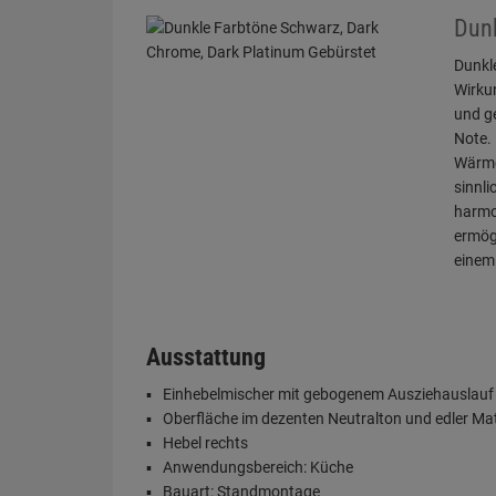
Dunk
Dunkl
Wirku
und ge
Note. 
Wärme 
sinnli
harmon
ermög
einem 
Ausstattung
Einhebelmischer mit gebogenem Ausziehauslauf
Oberfläche im dezenten Neutralton und edler Mat
Hebel rechts
Anwendungsbereich: Küche
Bauart: Standmontage