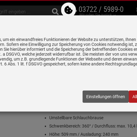
03722 / 5989-0
Wir rufen Sie zurück
bzugshauben
Geschirrspüler
Waschen & Trocknen
Spülen & Armaturen
 um ein einwandfreies Funktionieren der Website zu unterstützen, Ihnen
5 Jahre Garantie auf
rn. Sofern eine Einwilligung zur Speicherung von Cookies notwendig ist, 
alle gekennzeichneten Produkte
 Sie hierüber informiert und die Speicherung der betreffenden Cookies er
 lit. a DSGVO, welche jederzeit widerrufbar ist. Die meisten der von uns v
wendig, um z.B. grundlegende Funktionen der Webseite und deren einwand
n
Hochdruckarmaturen
Dornbracht Tara Pull-Down Schwarz Matt 
. 6 Abs. 1 lit. f DSGVO gespeichert, sofern keine andere Rechtsgrundla
hwarz Matt 33870888-33 Hochdruckarmatur
888-33
| EAN:
4099477055312
Einstellungen öffnen
Al
Einloggen und Bewertung schreiben
Ausziehauslauf
Umstellbare Schlauchbrause
Schwenkbereich: 360° / Durchfluss: max. 10,4 
Höhe: 509 mm / Ausladung: 240 mm