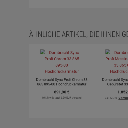
ÄHNLICHE ARTIKEL, DIE IHNEN 
Dornbracht Sync Profi Chrom 33
Dornbracht Sync
865 895-00 Hochdruckarmatur
Gebürstet 33
Hochdruc
691,
90
€
1.852
versa
inkl. MwSt.
zzgl. 6.50 EUR Versand
inkl. MwSt.