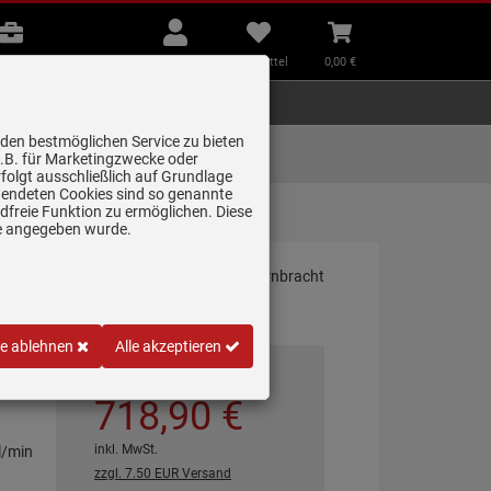
B2B
Mein
Merkzettel
Warenkorb
Beratung
Konto
aufklappen
aufklappen
Beratung
B2B
Mein Konto
Merkzettel
0,
00
€
Zubehör
Kleingeräte
Smart Home
 den bestmöglichen Service zu bieten
Lieferung zum
z.B. für Marketingzwecke oder
Wunschtermin
folgt ausschließlich auf Grundlage
erwendeten Cookies sind so genannte
freie Funktion zu ermöglichen. Diese
33870888-3…
ge angegeben wurde.
le ablehnen
Alle akzeptieren
*
UVP
1.639,
34
€
718,
90
€
inkl. MwSt.
l/min
zzgl. 7.50 EUR Versand