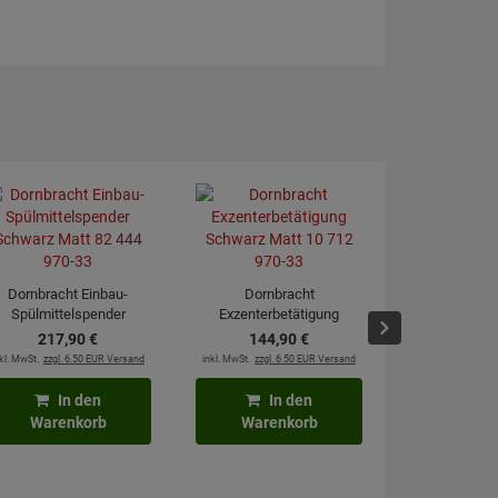
Dornbracht Einbau-
Dornbracht
Spülmittelspender
Exzenterbetätigung
2 St
hwarz Matt 82 444 970-
Schwarz Matt 10 712 970-
217,
90
€
144,
90
€
Schlauchverl
33
33
kl. MwSt.
zzgl. 6.50 EUR Versand
inkl. MwSt.
zzgl. 6.50 EUR Versand
cm mit Flex
10,
4
inkl. MwSt.
zzgl. 7
In den
In den
Warenkorb
Warenkorb
In
Waren