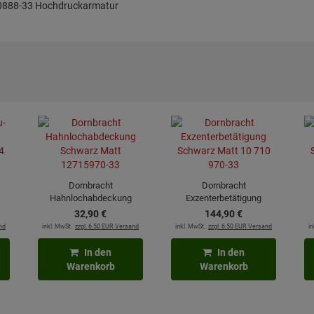
70888-33 Hochdruckarmatur
Dornbracht
Dornbracht
Hahnlochabdeckung
Exzenterbetätigung
70-
Schwarz Matt 12715970-
Schwarz Matt 10 710 970-
Sc
32,
90
€
144,
90
€
33
33
nd
inkl. MwSt.
zzgl. 6.50 EUR Versand
inkl. MwSt.
zzgl. 6.50 EUR Versand
in
In den
In den
Warenkorb
Warenkorb