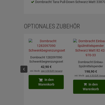
Dornbracht Tara Pull-Down Schwarz Matt 338
OPTIONALES ZUBEHÖR
Dornbracht 1282097090
Schwenkbegrenzungsset
Dornbracht Einbau-
Spülmittelspender
42,
90
€
Schwarz Matt 82 424 9
inkl. MwSt.
zzgl. 6.50 EUR Versand
198,
90
€
33
inkl. MwSt.
zzgl. 6.50 EUR Versa
In den
Warenkorb
In den
Warenkorb