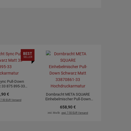
BEST
SELLER
Sync Pull-Down
 33 875 895-33
ckarmatur
,
90
€
Dornbracht META SQUARE
Einhebelmischer Pull-Down
. 7.50 EUR Versand
Schwarz Matt 33870861-33
658,
90
€
Hochdruckarmatur
inkl. MwSt.
zzgl. 7.50 EUR Versand