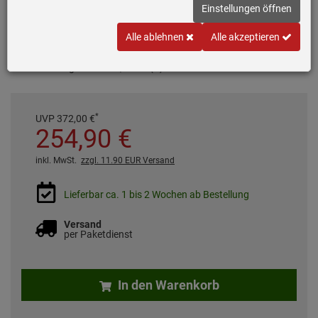
Einstellungen öffnen
Inklusive 5 Jahre Garantie
Alle ablehnen
Alle akzeptieren
Breite: 60 cm
Luftleistung: 350 m³/h, 72 dB(A)
*
UVP
372,
00
€
254,
90
€
inkl. MwSt.
zzgl. 11.90 EUR Versand
Lieferbar ca. 1 bis 2 Wochen ab Bestellung
Versand
per Paketdienst
In den Warenkorb