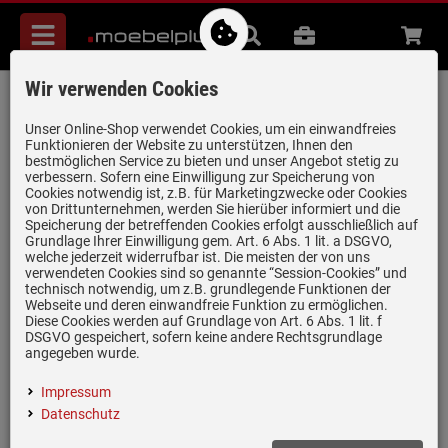
Menü
Suche
B2B
Beratung
Waren
aufkl
Wir verwenden Cookies
Bosch DUL63CC20 Unterbauhaube weiß
Artikel-Nummer:
19951729
| Herstellernummer:
DUL63CC20
|
Unser Online-Shop verwendet Cookies, um ein einwandfreies
Funktionieren der Website zu unterstützen, Ihnen den
EAN:
4242002968476
bestmöglichen Service zu bieten und unser Angebot stetig zu
verbessern. Sofern eine Einwilligung zur Speicherung von
Cookies notwendig ist, z.B. für Marketingzwecke oder Cookies
von Drittunternehmen, werden Sie hierüber informiert und die
Speicherung der betreffenden Cookies erfolgt ausschließlich auf
Grundlage Ihrer Einwilligung gem. Art. 6 Abs. 1 lit. a DSGVO,
welche jederzeit widerrufbar ist. Die meisten der von uns
verwendeten Cookies sind so genannte “Session-Cookies” und
technisch notwendig, um z.B. grundlegende Funktionen der
Webseite und deren einwandfreie Funktion zu ermöglichen.
Diese Cookies werden auf Grundlage von Art. 6 Abs. 1 lit. f
DSGVO gespeichert, sofern keine andere Rechtsgrundlage
angegeben wurde.
Einloggen und Bewertung schreiben
Impressum
D
Datenschutz
Produktdatenblatt