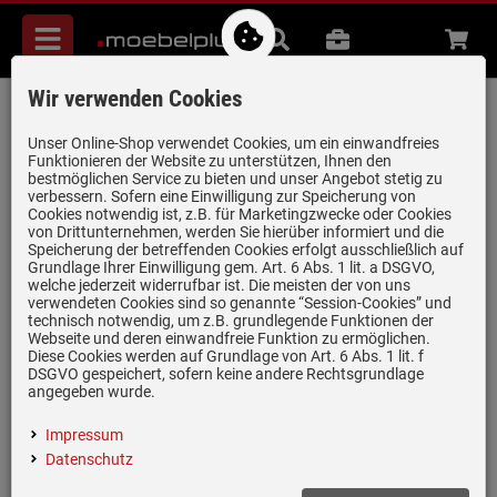
Menü
Suche
B2B
Beratung
Waren
aufkl
Wir verwenden Cookies
Blanco PushControl II Satin Gold - 210
667 Exzenter
Unser Online-Shop verwendet Cookies, um ein einwandfreies
Funktionieren der Website zu unterstützen, Ihnen den
Artikel-Nummer:
19981586
| Herstellernummer:
210667
|
bestmöglichen Service zu bieten und unser Angebot stetig zu
verbessern. Sofern eine Einwilligung zur Speicherung von
EAN:
4020684871068
Cookies notwendig ist, z.B. für Marketingzwecke oder Cookies
von Drittunternehmen, werden Sie hierüber informiert und die
Speicherung der betreffenden Cookies erfolgt ausschließlich auf
Grundlage Ihrer Einwilligung gem. Art. 6 Abs. 1 lit. a DSGVO,
nur noch 1 Stück verfügbar!
welche jederzeit widerrufbar ist. Die meisten der von uns
verwendeten Cookies sind so genannte “Session-Cookies” und
technisch notwendig, um z.B. grundlegende Funktionen der
Webseite und deren einwandfreie Funktion zu ermöglichen.
Diese Cookies werden auf Grundlage von Art. 6 Abs. 1 lit. f
DSGVO gespeichert, sofern keine andere Rechtsgrundlage
angegeben wurde.
(1)
Impressum
Bedienelement in hochwertigem Satin Gold
Datenschutz
Druckknopf Ablauffernbedienung für BLANCO InFino®