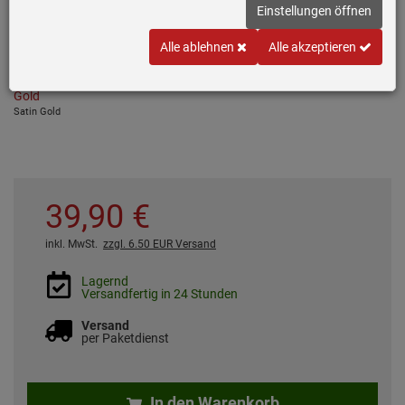
Erforderlicher Bohrdurchmesser: 35 mm
Einstellungen öffnen
Variante wählen
Alle ablehnen
Alle akzeptieren
Satin Gold
39,
90
€
inkl. MwSt.
zzgl. 6.50 EUR Versand
Lagernd
Versandfertig in 24 Stunden
Versand
per Paketdienst
In den Warenkorb