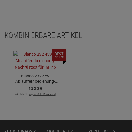
KOMBINIERBARE ARTIKEL
BEST
SELLER
Blanco 232 459
Ablauffernbedienung-
Nachrüstset für InFino
15,
30
€
inkl. MwSt.
zzgl. 6.50 EUR Versand
KUNDENINFOS &
MOEBELPLUS
RECHTLICHES