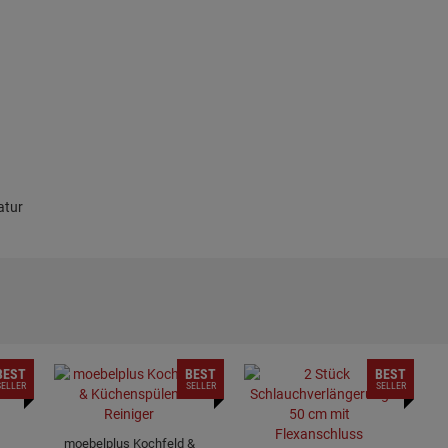
atur
BEST
BEST
BEST
SELLER
SELLER
SELLER
moebelplus Kochfeld &