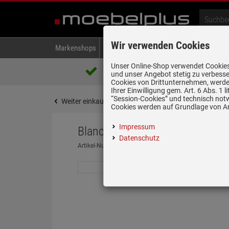
Wir verwenden Cookies
Markenshops
Backen & Kochen
Kühlen & Gefrieren
A
Unser Online-Shop verwendet Cookies,
Über 85.000 positive Bewertungen
und unser Angebot stetig zu verbesse
auf eBay, Amazon und Trusted Shops
Cookies von Drittunternehmen, werden
Ihrer Einwilligung gem. Art. 6 Abs. 1
“Session-Cookies” und technisch not
Weiter einkaufen
Startseite
Spülen & Armature
Cookies werden auf Grundlage von Art
Impressum
Blanco Mida Anthrazit - 519 4
Datenschutz
Artikel-Nummer:
19966166
| Herstellernummer:
51941