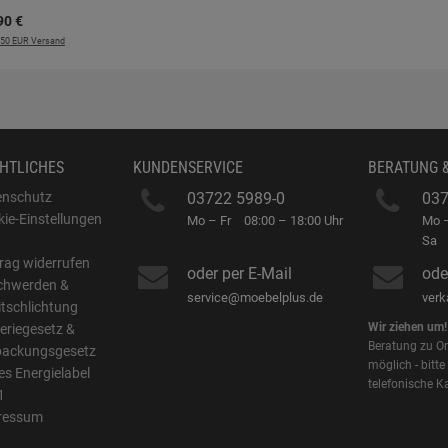
90
€
7.50 EUR Versand
HTLICHES
KUNDENSERVICE
BERATUNG 
enschutz
03722 5989-0
037
ie-Einstellungen
Mo – Fr
08:00 – 18:00 Uhr
Mo –
B
Sa
rag widerrufen
oder per E-Mail
ode
chwerden &
service@moebelplus.de
ver
itschlichtung
Wir ziehen um!
eriegesetz &
Beratung zu On
packungsgesetz
möglich - bitte
s Energielabel
telefonische K
1
ressum