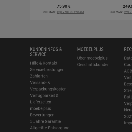
75,
90
€
249,
inkl. MwSt.
zzgl. 7.50 EUR Versand
inkl. MwSt.
zzgl. 
KUNDENINFOS &
MOEBELPLUS
REC
SERVICE
Über moebelplus
Dat
Hilfe & Kontakt
Geschäftskunden
Cook
Service-Leistungen
AG
Zahlarten
Vert
Versand- &
Bes
Verpackungskosten
Stre
Verfügbarkeit &
Batt
Lieferzeiten
Ver
moebelplus
Neue
Bewertungen
202
5 Jahre Garantie
Imp
Altgeräte-Entsorgung