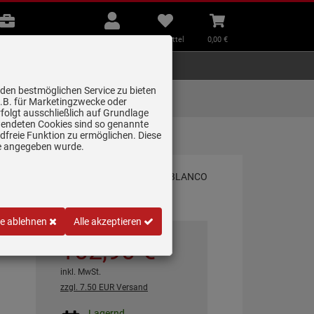
B2B
Mein
Merkzettel
Warenkorb
Beratung
Konto
aufklappen
aufklappen
Beratung
B2B
Mein Konto
Merkzettel
0,
00
€
Zubehör
Kleingeräte
Smart Home
 den bestmöglichen Service zu bieten
Lieferung zum
z.B. für Marketingzwecke oder
Wunschtermin
folgt ausschließlich auf Grundlage
erwendeten Cookies sind so genannte
freie Funktion zu ermöglichen. Diese
karmatur
ge angegeben wurde.
le ablehnen
Alle akzeptieren
102,
90
€
inkl. MwSt.
zzgl. 7.50 EUR Versand
Lagernd