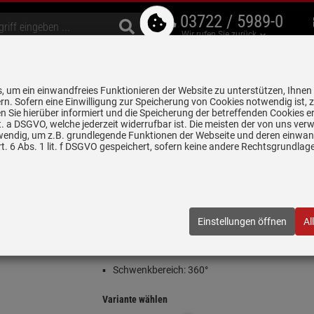
03722 / 5989-0
Wir rufen Sie zurück
bzugshauben
Geschirrspüler
Waschen & Trocknen
Spülen & Armaturen
 um ein einwandfreies Funktionieren der Website zu unterstützen, Ihnen
5 Jahre Garantie auf
rn. Sofern eine Einwilligung zur Speicherung von Cookies notwendig ist, 
alle gekennzeichneten Produkte
 Sie hierüber informiert und die Speicherung der betreffenden Cookies er
 lit. a DSGVO, welche jederzeit widerrufbar ist. Die meisten der von uns v
wendig, um z.B. grundlegende Funktionen der Webseite und deren einwand
n
Hochdruckarmaturen
Blanco Mida Anthrazit - 519 415 Hochdruc
. 6 Abs. 1 lit. f DSGVO gespeichert, sofern keine andere Rechtsgrundla
15 Hochdruckarmatur
5
| EAN:
4020684598699
Einstellungen öffnen
Al
Einloggen und Bewertung schreiben
Festauslauf
Schwenkbereich: 360°
Variante wählen