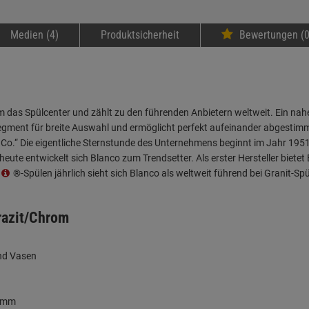
Medien (4)
Produktsicherheit
Bewertungen (0
das Spülcenter und zählt zu den führenden Anbietern weltweit. Ein nah
gment für breite Auswahl und ermöglicht perfekt aufeinander abgestim
 Co.“ Die eigentliche Sternstunde des Unternehmens beginnt im Jahr 1951
eute entwickelt sich Blanco zum Trendsetter. Als erster Hersteller bietet
®-Spülen jährlich sieht sich Blanco als weltweit führend bei Granit-Spü
razit/Chrom
und Vasen
0 mm