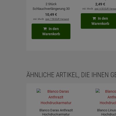
2 Stück
2,
49
€
Schlauchverlängerung 30
inkl. MwSt.
zzgl. 6.50 EUR Versa
cm mit Flexanschluss
10,
49
€
In den
inkl. MwSt.
zzgl. 7.50 EUR Versand
Warenkorb
In den
Warenkorb
ÄHNLICHE ARTIKEL, DIE IHNEN 
Blanco Daras Anthrazit
Blanco Linus
Hochdruckarmatur
Hochdruc