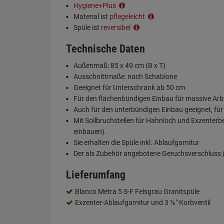
Hygiene+Plus
Material ist
pflegeleicht
Spüle ist
reversibel
Technische Daten
Außenmaß: 85 x 49 cm (B x T)
Ausschnittmaße: nach Schablone
Geeignet für Unterschrank ab 50 cm
Für den flächenbündigen Einbau für massive Arb
Auch für den unterbündigen Einbau geeignet, für 
Mit Sollbruchstellen für Hahnloch und Exzenterb
einbauen).
Sie erhalten die Spüle inkl. Ablaufgarnitur
Der als Zubehör angebotene Geruchsverschluss (S
Lieferumfang
Blanco Metra 5 S-F Felsgrau Granitspüle
Exzenter-Ablaufgarnitur und 3 ½" Korbventil