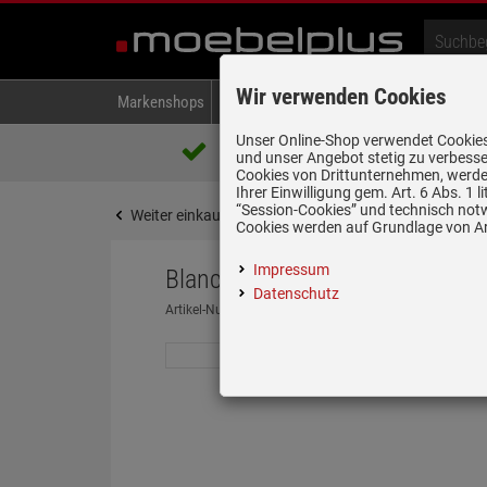
Wir verwenden Cookies
Markenshops
Backen & Kochen
Kühlen & Gefrieren
A
Unser Online-Shop verwendet Cookies,
Über 85.000 positive Bewertungen
und unser Angebot stetig zu verbesse
auf eBay, Amazon und Trusted Shops
Cookies von Drittunternehmen, werden
Ihrer Einwilligung gem. Art. 6 Abs. 1
“Session-Cookies” und technisch not
Weiter einkaufen
Startseite
Spülen & Armature
Cookies werden auf Grundlage von Art
Impressum
Blanco Metra 5 S-F Felsgrau - 5
Datenschutz
Artikel-Nummer:
19937065
| Herstellernummer:
51910