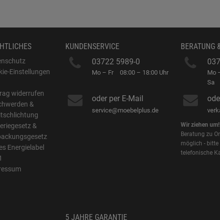
HTLICHES
KUNDENSERVICE
BERATUNG 
enschutz
03722 5989-0
037
ie-Einstellungen
Mo – Fr
08:00 – 18:00 Uhr
Mo –
B
Sa
rag widerrufen
oder per E-Mail
ode
chwerden &
service@moebelplus.de
ver
itschlichtung
Wir ziehen um!
eriegesetz &
Beratung zu On
packungsgesetz
möglich - bitte
s Energielabel
telefonische K
1
ressum
5 JAHRE GARANTIE