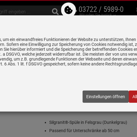
03722 / 5989-0
Wir rufen Sie zurück
bzugshauben
Geschirrspüler
Waschen & Trocknen
Spülen & Armaturen
 um ein einwandfreies Funktionieren der Website zu unterstützen, Ihnen
5 Jahre Garantie auf
rn. Sofern eine Einwilligung zur Speicherung von Cookies notwendig ist, 
alle gekennzeichneten Produkte
 Sie hierüber informiert und die Speicherung der betreffenden Cookies er
 lit. a DSGVO, welche jederzeit widerrufbar ist. Die meisten der von uns v
wendig, um z.B. grundlegende Funktionen der Webseite und deren einwand
n
Granitspülen
Blanco Metra 5 S-F Felsgrau - 519 102 Granitspüle
. 6 Abs. 1 lit. f DSGVO gespeichert, sofern keine andere Rechtsgrundla
19 102 Granitspüle
2
| EAN:
4020684593946
Einstellungen öffnen
Al
Einloggen und Bewertung schreiben
Inklusive 5 Jahre Garantie
Silgranit®-Spüle in Felsgrau (Dunkelgrau)
Passend für Unterschränke ab 50 cm