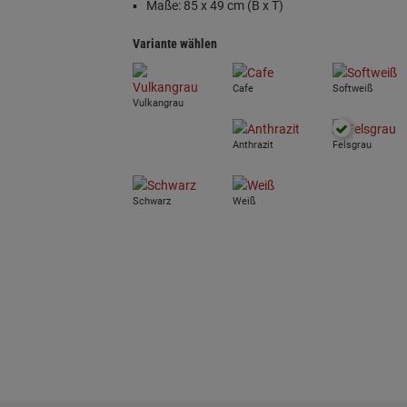
Maße: 85 x 49 cm (B x T)
Variante wählen
Cafe
Softweiß
Vulkangrau
Anthrazit
Felsgrau
Schwarz
Weiß