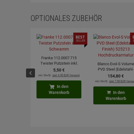
OPTIONALES ZUBEHÖR
BEST
SELLER
Franke 112.0007.715
Twister Putzstein inkl.
Blanco Evol-S Volum
Schwamm
PVD Steel (Edelstahl-
5,
50
€
Finish) 525213
inkl. MwSt.
zzgl. 6.50 EUR Versand
154,
80
€
Hochdruckarmatur
inkl. MwSt.
zzgl. 7.50 EUR Versa
In den
Warenkorb
In den
Warenkorb