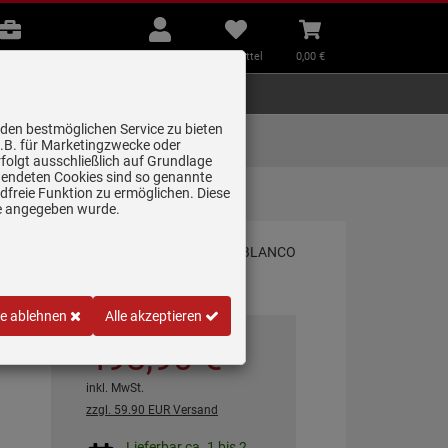
B2B
Mein
Merkzettel
Warenkorb
Beratung
Konto
aufklappen
aufklappen
Beratung
B2B
Mein Konto
Merkzettel
0,
00
€
Zubehör
Kleingeräte
Smart Home
 den bestmöglichen Service zu bieten
Lieferung zum
z.B. für Marketingzwecke oder
Wunschtermin
folgt ausschließlich auf Grundlage
erwendeten Cookies sind so genannte
freie Funktion zu ermöglichen. Diese
ge angegeben wurde.
le ablehnen
Alle akzeptieren
498,
90
€
inkl. MwSt.
zzgl. 59.90 EUR Versand
Lieferbar ca. 1 bis 2