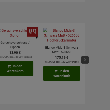
BEST
SELLER
Geruchsverschluss /
Siphon
Blanco Mida-S Schwarz
Matt - 526653
13,
90
€
Hochdruckarmatur
kl. MwSt.
zzgl. 7.50 EUR Versand
175,
19
€
Blanco Linu
inkl. MwSt.
zzgl. 7.50 EUR Versand
Chrom Hochdr
In den
215,
Warenkorb
In den
inkl. MwSt.
zzgl. 7
Warenkorb
In
Waren