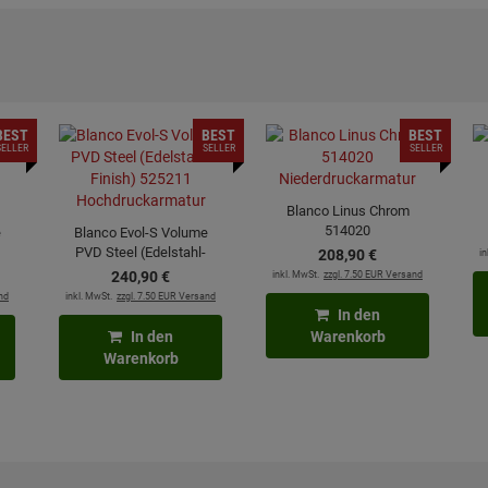
BEST
BEST
BEST
SELLER
SELLER
SELLER
Blanco Linus Chrom
514020
e
Blanco Evol-S Volume
Niederdruckarmatur
PVD Steel (Edelstahl-
208,
90
€
in
Finish) 525211
240,
90
€
inkl. MwSt.
zzgl. 7.50 EUR Versand
Hochdruckarmatur
nd
inkl. MwSt.
zzgl. 7.50 EUR Versand
In den
In den
Warenkorb
Warenkorb