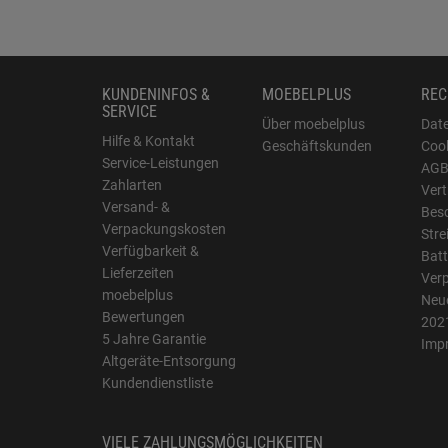
KUNDENINFOS &
MOEBELPLUS
REC
SERVICE
Über moebelplus
Dat
Hilfe & Kontakt
Geschäftskunden
Cook
Service-Leistungen
AG
Zahlarten
Vert
Versand- &
Bes
Verpackungskosten
Stre
Verfügbarkeit &
Batt
Lieferzeiten
Ver
moebelplus
Neue
Bewertungen
202
5 Jahre Garantie
Imp
Altgeräte-Entsorgung
Kundendienstliste
VIELE ZAHLUNGSMÖGLICHKEITEN