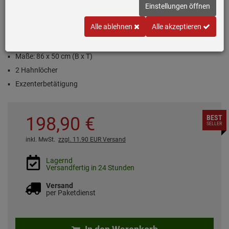
Einstellungen öffnen
Inklusive 5 Jahre Garantie
Alle ablehnen
Alle akzeptieren
Einbauspüle Edelstahl Bürstfinish
Passend für Unterschränke ab 45 cm
Maße: 86 x 50 cm (B x T)
2 Hahnlöcher
Exzenterbetätigung
198,
90
€
BEST
SELLER
inkl. MwSt.
zzgl. 11.90 EUR Versand
Lagernd
Versandfertig in 24 Stunden
Versand
per Paketdienst