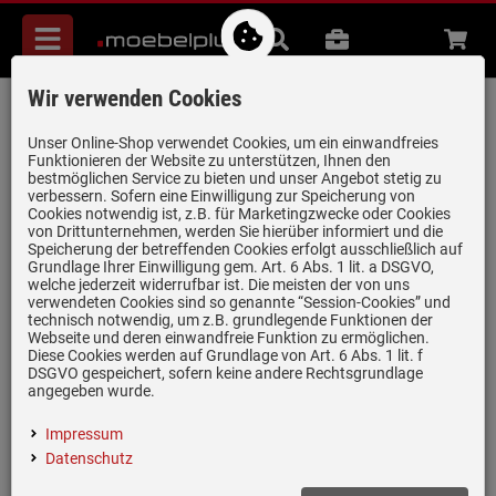
Menü
Suche
B2B
Beratung
Waren
aufkl
Wir verwenden Cookies
Blanco Lantos 45 S-IF Edelstahlspüle
Bürstfinish
Unser Online-Shop verwendet Cookies, um ein einwandfreies
Funktionieren der Website zu unterstützen, Ihnen den
Artikel-Nummer:
19946431
| Herstellernummer:
519717
|
bestmöglichen Service zu bieten und unser Angebot stetig zu
verbessern. Sofern eine Einwilligung zur Speicherung von
EAN:
4020684607520
Cookies notwendig ist, z.B. für Marketingzwecke oder Cookies
von Drittunternehmen, werden Sie hierüber informiert und die
Speicherung der betreffenden Cookies erfolgt ausschließlich auf
Grundlage Ihrer Einwilligung gem. Art. 6 Abs. 1 lit. a DSGVO,
nur noch 4 Stück verfügbar!
welche jederzeit widerrufbar ist. Die meisten der von uns
verwendeten Cookies sind so genannte “Session-Cookies” und
technisch notwendig, um z.B. grundlegende Funktionen der
Webseite und deren einwandfreie Funktion zu ermöglichen.
Diese Cookies werden auf Grundlage von Art. 6 Abs. 1 lit. f
DSGVO gespeichert, sofern keine andere Rechtsgrundlage
angegeben wurde.
Impressum
Datenschutz
Einloggen und Bewertung schreiben