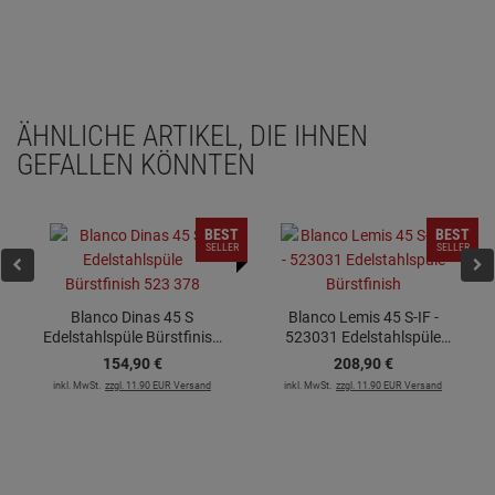
ÄHNLICHE ARTIKEL, DIE IHNEN
GEFALLEN KÖNNTEN
BEST
BEST
SELLER
SELLER
Blanco Dinas 45 S
Blanco Lemis 45 S-IF -
Edelstahlspüle Bürstfinish
523031 Edelstahlspüle
523 378
Bürstfinish
154,
90
€
208,
90
€
inkl. MwSt.
zzgl. 11.90 EUR Versand
inkl. MwSt.
zzgl. 11.90 EUR Versand