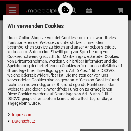
Menü
Suche
B2B
Beratung
Waren
aufkl
Wir verwenden Cookies
Blanco Dalago 45-F Cafe - 517 171
Granitspüle
Unser Online-Shop verwendet Cookies, um ein einwandfreies
Funktionieren der Website zu unterstützen, Ihnen den
Artikel-Nummer:
19935631
| Herstellernummer:
517171
|
bestmöglichen Service zu bieten und unser Angebot stetig zu
verbessern. Sofern eine Einwilligung zur Speicherung von
EAN:
4020684502269
Cookies notwendig ist, z.B. für Marketingzwecke oder Cookies
von Drittunternehmen, werden Sie hierüber informiert und die
Speicherung der betreffenden Cookies erfolgt ausschließlich auf
Grundlage Ihrer Einwilligung gem. Art. 6 Abs. 1 lit. a DSGVO,
welche jederzeit widerrufbar ist. Die meisten der von uns
verwendeten Cookies sind so genannte “Session-Cookies” und
technisch notwendig, um z.B. grundlegende Funktionen der
Webseite und deren einwandfreie Funktion zu ermöglichen.
Diese Cookies werden auf Grundlage von Art. 6 Abs. 1 lit. f
DSGVO gespeichert, sofern keine andere Rechtsgrundlage
angegeben wurde.
Impressum
Datenschutz
Einloggen und Bewertung schreiben