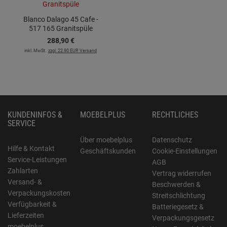
Blanco Dalago 45 Cafe -
517 165 Granitspüle
288,
90
€
inkl. MwSt.
zzgl. 22.90 EUR Versand
KUNDENINFOS &
MOEBELPLUS
RECHTLICHES
SERVICE
Über moebelplus
Datenschutz
Hilfe & Kontakt
Geschäftskunden
Cookie-Einstellungen
Service-Leistungen
AGB
Zahlarten
Vertrag widerrufen
Versand- &
Beschwerden &
Verpackungskosten
Streitschlichtung
Verfügbarkeit &
Batteriegesetz &
Lieferzeiten
Verpackungsgesetz
moebelplus