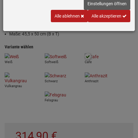
Einstellungen öffnen
Inklusive 5 Jahre Garantie
Alle ablehnen
Alle akzeptieren
Silgranit®-Spüle in Cafe (Braun)
Passend für Unterschränke ab 45 cm
Maße: 45,5 x 50 cm (B x T)
Variante wählen
Weiß
Softweiß
Cafe
Schwarz
Anthrazit
Vulkangrau
Felsgrau
314,
90
€