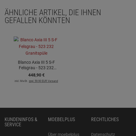
ÄHNLICHE ARTIKEL, DIE IHNEN
GEFALLEN KÖNNTEN
Blanco Axia III 5 S-F
Felsgrau - 523 232
Granitspüle
448,
90
€
inkl. MwSt.
zzgl. 59.90 EUR Versand
KUNDENINFOS &
MOEBELPLUS
RECHTLICHES
SERVICE
Über moebelplus
Datenschutz