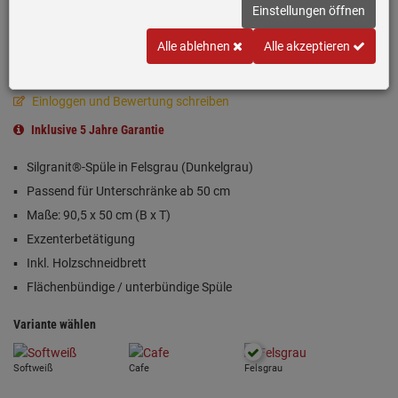
Einstellungen öffnen
Alle ablehnen
Alle akzeptieren
Einloggen und Bewertung schreiben
Inklusive 5 Jahre Garantie
Silgranit®-Spüle in Felsgrau (Dunkelgrau)
Passend für Unterschränke ab 50 cm
Maße: 90,5 x 50 cm (B x T)
Exzenterbetätigung
Inkl. Holzschneidbrett
Flächenbündige / unterbündige Spüle
Variante wählen
Softweiß
Cafe
Felsgrau