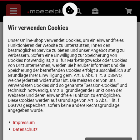
Menü
Suche
B2B
Beratung
Waren
aufkl
Wir verwenden Cookies
Blanco Axia III 5 S-F Felsgrau - 523 226
Granitspüle
Unser Online-Shop verwendet Cookies, um ein einwandfreies
Funktionieren der Website zu unterstützen, Ihnen den
Artikel-Nummer:
19958793
| Herstellernummer:
523226
|
bestmöglichen Service zu bieten und unser Angebot stetig zu
verbessern. Sofern eine Einwilligung zur Speicherung von
EAN:
4020684679800
Cookies notwendig ist, z.B. für Marketingzwecke oder Cookies
von Drittunternehmen, werden Sie hierüber informiert und die
Speicherung der betreffenden Cookies erfolgt ausschließlich auf
Grundlage Ihrer Einwilligung gem. Art. 6 Abs. 1 lit. a DSGVO,
welche jederzeit widerrufbar ist. Die meisten der von uns
verwendeten Cookies sind so genannte “Session-Cookies” und
technisch notwendig, um z.B. grundlegende Funktionen der
Webseite und deren einwandfreie Funktion zu ermöglichen.
Diese Cookies werden auf Grundlage von Art. 6 Abs. 1 lit. f
DSGVO gespeichert, sofern keine andere Rechtsgrundlage
angegeben wurde.
Impressum
Datenschutz