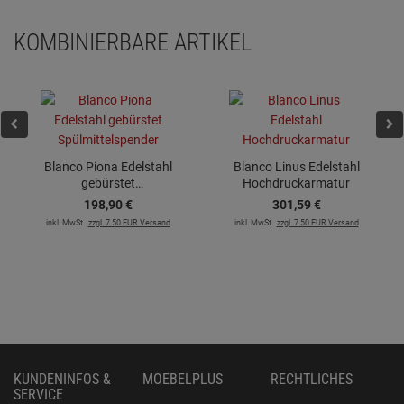
KOMBINIERBARE ARTIKEL
Blanco Piona Edelstahl
Blanco Linus Edelstahl
gebürstet
Hochdruckarmatur
Spülmittelspender
198,
90
€
301,
59
€
inkl. MwSt.
zzgl. 7.50 EUR Versand
inkl. MwSt.
zzgl. 7.50 EUR Versand
KUNDENINFOS &
MOEBELPLUS
RECHTLICHES
SERVICE