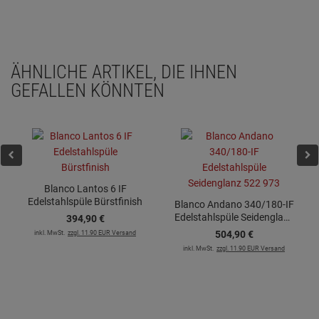
ÄHNLICHE ARTIKEL, DIE IHNEN
GEFALLEN KÖNNTEN
Blanco Lantos 6 IF
Edelstahlspüle Bürstfinish
Blanco Andano 340/180-IF
Edelstahlspüle Seidenglanz
394,
90
€
522 973
inkl. MwSt.
zzgl. 11.90 EUR Versand
504,
90
€
inkl. MwSt.
zzgl. 11.90 EUR Versand