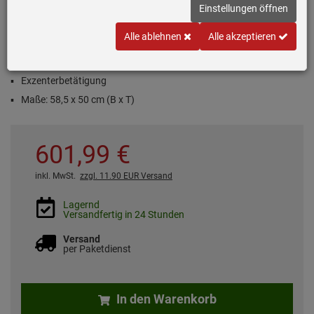
Einstellungen öffnen
Einbau- / Flächenbündige Spüle Edelstahl Seidenglanz
Alle ablehnen
Alle akzeptieren
Hauptbecken rechts
Passend für Unterschränke ab 60 cm
Exzenterbetätigung
Maße: 58,5 x 50 cm (B x T)
601,
99
€
inkl. MwSt.
zzgl. 11.90 EUR Versand
Lagernd
Versandfertig in 24 Stunden
Versand
per Paketdienst
In den Warenkorb