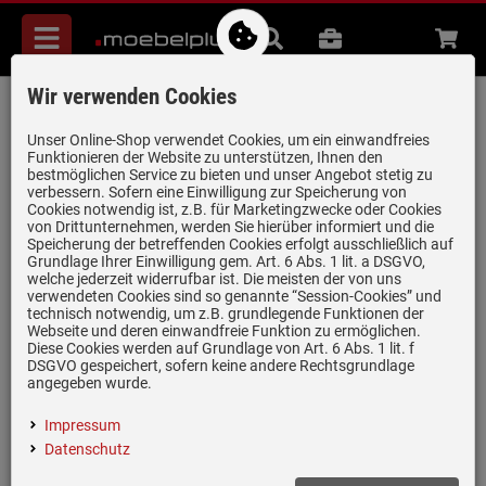
Menü
Suche
B2B
Beratung
Waren
aufkl
Wir verwenden Cookies
Blanco Andano 340/180-IF/A - 525 247
Edelstahlspüle Seidenglanz
Unser Online-Shop verwendet Cookies, um ein einwandfreies
Funktionieren der Website zu unterstützen, Ihnen den
Artikel-Nummer:
19969750
| Herstellernummer:
525247
|
bestmöglichen Service zu bieten und unser Angebot stetig zu
verbessern. Sofern eine Einwilligung zur Speicherung von
EAN:
4020684711944
Cookies notwendig ist, z.B. für Marketingzwecke oder Cookies
von Drittunternehmen, werden Sie hierüber informiert und die
Speicherung der betreffenden Cookies erfolgt ausschließlich auf
Grundlage Ihrer Einwilligung gem. Art. 6 Abs. 1 lit. a DSGVO,
welche jederzeit widerrufbar ist. Die meisten der von uns
verwendeten Cookies sind so genannte “Session-Cookies” und
technisch notwendig, um z.B. grundlegende Funktionen der
Webseite und deren einwandfreie Funktion zu ermöglichen.
Diese Cookies werden auf Grundlage von Art. 6 Abs. 1 lit. f
DSGVO gespeichert, sofern keine andere Rechtsgrundlage
angegeben wurde.
Impressum
Einloggen und Bewertung schreiben
Datenschutz
Inklusive 5 Jahre Garantie