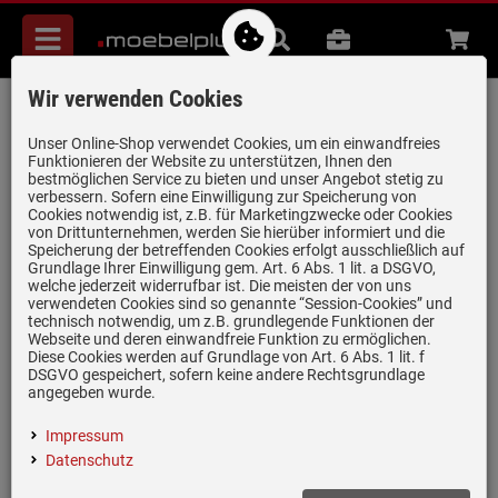
Menü
Suche
B2B
Beratung
Waren
aufkl
Wir verwenden Cookies
Blanco 225 089 Beckenverbindung
Artikel-Nummer:
19935060
| Herstellernummer:
225089
|
Unser Online-Shop verwendet Cookies, um ein einwandfreies
Funktionieren der Website zu unterstützen, Ihnen den
EAN:
4020684489096
bestmöglichen Service zu bieten und unser Angebot stetig zu
verbessern. Sofern eine Einwilligung zur Speicherung von
Cookies notwendig ist, z.B. für Marketingzwecke oder Cookies
von Drittunternehmen, werden Sie hierüber informiert und die
Speicherung der betreffenden Cookies erfolgt ausschließlich auf
Grundlage Ihrer Einwilligung gem. Art. 6 Abs. 1 lit. a DSGVO,
welche jederzeit widerrufbar ist. Die meisten der von uns
verwendeten Cookies sind so genannte “Session-Cookies” und
technisch notwendig, um z.B. grundlegende Funktionen der
Webseite und deren einwandfreie Funktion zu ermöglichen.
Diese Cookies werden auf Grundlage von Art. 6 Abs. 1 lit. f
DSGVO gespeichert, sofern keine andere Rechtsgrundlage
Einloggen und Bewertung schreiben
angegeben wurde.
Beckenverbindung für 3 x 3 ½'' bzw 2 x 3 ½'' mit 1 x 1 ½'' Ventilen
Impressum
Datenschutz