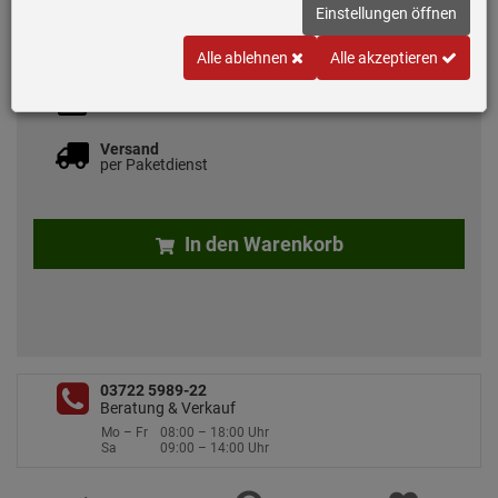
20,
90
€
Einstellungen öffnen
inkl. MwSt.
zzgl. 7.50 EUR Versand
Alle ablehnen
Alle akzeptieren
Lieferbar ca. 1 bis 2 Wochen ab Bestellung
Versand
per Paketdienst
In den Warenkorb
03722 5989-22
Beratung & Verkauf
Mo – Fr
08:00 – 18:00 Uhr
Sa
09:00 – 14:00 Uhr