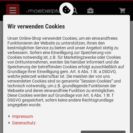
Menü
Suche
B2B
Beratung
Waren
aufkl
Wir verwenden Cookies
Blanco 220 381 Abtropfrost Edelstahl
Artikel-Nummer:
19935079
| Herstellernummer:
220381
|
Unser Online-Shop verwendet Cookies, um ein einwandfreies
Funktionieren der Website zu unterstützen, Ihnen den
EAN:
4020684415781
bestmöglichen Service zu bieten und unser Angebot stetig zu
verbessern. Sofern eine Einwilligung zur Speicherung von
Cookies notwendig ist, z.B. für Marketingzwecke oder Cookies
von Drittunternehmen, werden Sie hierüber informiert und die
Speicherung der betreffenden Cookies erfolgt ausschließlich auf
Grundlage Ihrer Einwilligung gem. Art. 6 Abs. 1 lit. a DSGVO,
welche jederzeit widerrufbar ist. Die meisten der von uns
verwendeten Cookies sind so genannte “Session-Cookies” und
technisch notwendig, um z.B. grundlegende Funktionen der
Webseite und deren einwandfreie Funktion zu ermöglichen.
Einloggen und Bewertung schreiben
Diese Cookies werden auf Grundlage von Art. 6 Abs. 1 lit. f
DSGVO gespeichert, sofern keine andere Rechtsgrundlage
Abtropfrost aus Edelstahl mit Tellerstapler
angegeben wurde.
Maße: 26,6 x 36,6 x 6,1 cm (B x T x H)
Impressum
Passend für: Plenta
Datenschutz