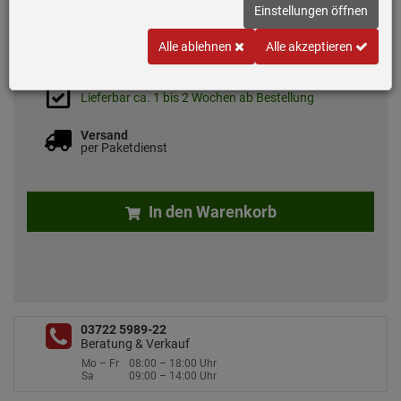
Einstellungen öffnen
69,
90
€
Alle ablehnen
Alle akzeptieren
inkl. MwSt.
zzgl. 7.50 EUR Versand
Lieferbar ca. 1 bis 2 Wochen ab Bestellung
Versand
per Paketdienst
In den Warenkorb
03722 5989-22
Beratung & Verkauf
Mo – Fr
08:00 – 18:00 Uhr
Sa
09:00 – 14:00 Uhr