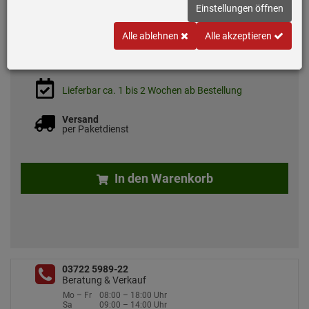
Einstellungen öffnen
138,
90
€
Alle ablehnen
Alle akzeptieren
inkl. MwSt.
zzgl. 7.50 EUR Versand
Lieferbar ca. 1 bis 2 Wochen ab Bestellung
Versand
per Paketdienst
In den Warenkorb
03722 5989-22
Beratung & Verkauf
Mo – Fr
08:00 – 18:00 Uhr
Sa
09:00 – 14:00 Uhr