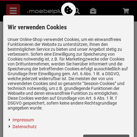
Menü
Suche
B2B
Beratung
Waren
aufkl
Wir verwenden Cookies
Blanco 219 649 Resteschale Edelstahl
Artikel-Nummer:
19914760
| Herstellernummer:
219649
|
Unser Online-Shop verwendet Cookies, um ein einwandfreies
Funktionieren der Website zu unterstützen, Ihnen den
EAN:
4020684417150
bestmöglichen Service zu bieten und unser Angebot stetig zu
verbessern. Sofern eine Einwilligung zur Speicherung von
Cookies notwendig ist, z.B. für Marketingzwecke oder Cookies
von Drittunternehmen, werden Sie hierüber informiert und die
Speicherung der betreffenden Cookies erfolgt ausschließlich auf
Grundlage Ihrer Einwilligung gem. Art. 6 Abs. 1 lit. a DSGVO,
welche jederzeit widerrufbar ist. Die meisten der von uns
verwendeten Cookies sind so genannte “Session-Cookies” und
technisch notwendig, um z.B. grundlegende Funktionen der
Webseite und deren einwandfreie Funktion zu ermöglichen.
Einloggen und Bewertung schreiben
Diese Cookies werden auf Grundlage von Art. 6 Abs. 1 lit. f
DSGVO gespeichert, sofern keine andere Rechtsgrundlage
Resteschale in Edelstahl
angegeben wurde.
Tiefe: 100 mm
Impressum
Passend für die Serien Flow-IF, Claron und Zerox Hauptbecken
Datenschutz
und Restebecken