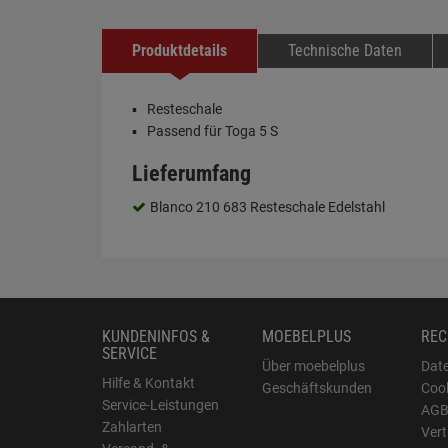
Produktdetails
Technische Daten
Resteschale
Passend für Toga 5 S
Lieferumfang
Blanco 210 683 Resteschale Edelstahl
KUNDENINFOS &
MOEBELPLUS
REC
SERVICE
Über moebelplus
Dat
Hilfe & Kontakt
Geschäftskunden
Cook
Service-Leistungen
AG
Zahlarten
Vert