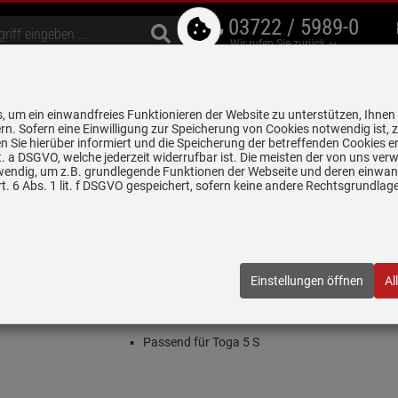
03722 / 5989-0
Wir rufen Sie zurück
bzugshauben
Geschirrspüler
Waschen & Trocknen
Spülen & Armaturen
 um ein einwandfreies Funktionieren der Website zu unterstützen, Ihnen
5 Jahre Garantie auf
rn. Sofern eine Einwilligung zur Speicherung von Cookies notwendig ist, 
alle gekennzeichneten Produkte
 Sie hierüber informiert und die Speicherung der betreffenden Cookies er
 lit. a DSGVO, welche jederzeit widerrufbar ist. Die meisten der von uns v
wendig, um z.B. grundlegende Funktionen der Webseite und deren einwand
 - Küchenspülen
Blanco 210 683 Resteschale Edelstahl
. 6 Abs. 1 lit. f DSGVO gespeichert, sofern keine andere Rechtsgrundla
elstahl
3
| EAN:
4020684239783
Einstellungen öffnen
Al
Einloggen und Bewertung schreiben
Resteschale in Edelstahl
Passend für Toga 5 S