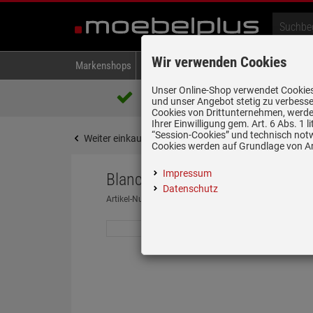
Wir verwenden Cookies
Markenshops
Backen & Kochen
Kühlen & Gefrieren
A
Unser Online-Shop verwendet Cookies,
Über 85.000 positive Bewertungen
und unser Angebot stetig zu verbesse
auf eBay, Amazon und Trusted Shops
Cookies von Drittunternehmen, werden
Ihrer Einwilligung gem. Art. 6 Abs. 1
“Session-Cookies” und technisch not
Weiter einkaufen
Startseite
Zubehör
Zubehör
Cookies werden auf Grundlage von Art
Impressum
Blanco 210 683 Resteschale Ed
Datenschutz
Artikel-Nummer:
19944687
| Herstellernummer:
21068