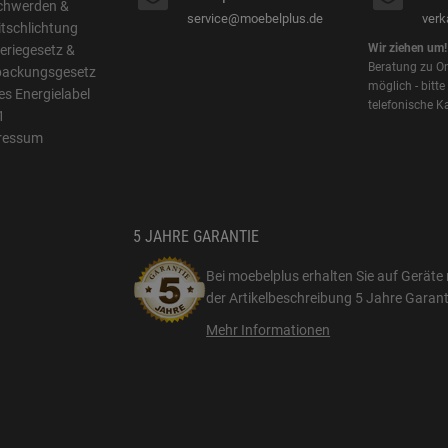
chwerden &
service@moebelplus.de
ver
itschlichtung
Wir ziehen um!
eriegesetz &
Beratung zu On
packungsgesetz
möglich - bitte
s Energielabel
telefonische K
1
ressum
5 JAHRE GARANTIE
Bei moebelplus erhalten Sie auf Geräte 
der Artikelbeschreibung
5 Jahre Garant
Mehr Informationen