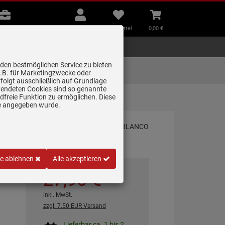
B2B
Mein
Merkzettel
Warenkorb
Beratung
Konto
aufklappen
aufklappen
Beratung
B2B
Mein Konto
Merkzettel
0,
00
€
Zubehör
Kleingeräte
Smart Home
 den bestmöglichen Service zu bieten
Lieferung zum
z.B. für Marketingzwecke oder
Wunschtermin
folgt ausschließlich auf Grundlage
erwendeten Cookies sind so genannte
freie Funktion zu ermöglichen. Diese
ge angegeben wurde.
le ablehnen
Alle akzeptieren
27,
90
€
inkl. MwSt.
zzgl. 7.50 EUR Versand
Lieferbar ca. 1 bis 2