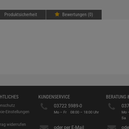
Produktsicherheit
Bewertungen (0)
HTLICHES
KUNDENSERVICE
BERATUNG 
enschutz
03722 5989-0
037
ie-Einstellungen
Mo – Fr
08:00 – 18:00 Uhr
Mo –
B
Sa
rag widerrufen
oder per E-Mail
ode