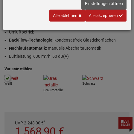
Einstellungen öffnen
Inklusive 5 Jahre Garantie
Alle ablehnen
Alle akzeptieren
80 cm Breite
Umluftbetrieb
BackFlow-Technologie:
kondensatfreie Glasdekorflächen
Nachlaufautomatik:
manuelle Abschaltautomatik
Luftleistung: 630 m³/h, 60 dB(A)
Variante wählen
Weiß
Schwarz
Grau metallic
BEST
*
UVP
2.248,
00
€
SELLER
1.568,
90
€