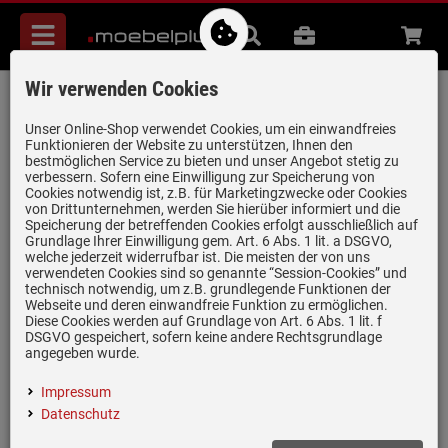
Menü
Suche
B2B
Beratung
Waren
aufkl
Wir verwenden Cookies
Berbel Smartline BKH 80 ST W U
Kopffreihaube 80 cm Weiß
Unser Online-Shop verwendet Cookies, um ein einwandfreies
Funktionieren der Website zu unterstützen, Ihnen den
Artikel-Nummer:
19958839
| Herstellernummer:
1040111
|
bestmöglichen Service zu bieten und unser Angebot stetig zu
verbessern. Sofern eine Einwilligung zur Speicherung von
EAN:
4060854201660
Cookies notwendig ist, z.B. für Marketingzwecke oder Cookies
von Drittunternehmen, werden Sie hierüber informiert und die
Speicherung der betreffenden Cookies erfolgt ausschließlich auf
Grundlage Ihrer Einwilligung gem. Art. 6 Abs. 1 lit. a DSGVO,
nur noch 2 Stück verfügbar!
welche jederzeit widerrufbar ist. Die meisten der von uns
verwendeten Cookies sind so genannte “Session-Cookies” und
technisch notwendig, um z.B. grundlegende Funktionen der
Webseite und deren einwandfreie Funktion zu ermöglichen.
Diese Cookies werden auf Grundlage von Art. 6 Abs. 1 lit. f
DSGVO gespeichert, sofern keine andere Rechtsgrundlage
angegeben wurde.
Impressum
Datenschutz
(2)