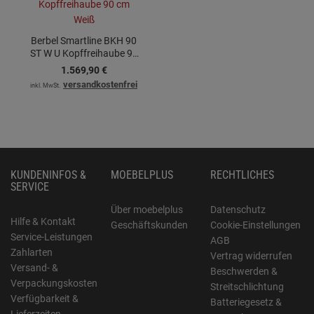
Berbel Smartline BKH 90
ST W U Kopffreihaube 90
cm Weiß
1.569,
90
€
versandkostenfrei
inkl. MwSt.
KUNDENINFOS &
MOEBELPLUS
RECHTLICHES
SERVICE
Über moebelplus
Datenschutz
Hilfe & Kontakt
Geschäftskunden
Cookie-Einstellungen
Service-Leistungen
AGB
Zahlarten
Vertrag widerrufen
Versand- &
Beschwerden &
Verpackungskosten
Streitschlichtung
Verfügbarkeit &
Batteriegesetz &