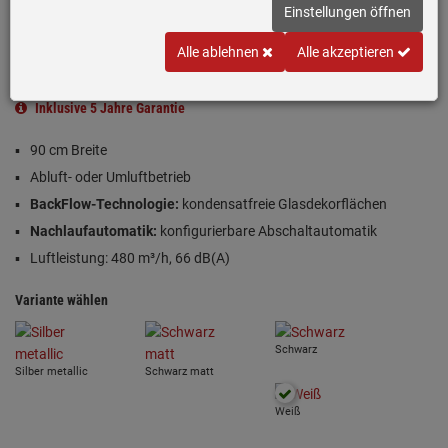
(1)
Einstellungen öffnen
A
Alle ablehnen
Alle akzeptieren
Produktdatenblatt
Inklusive 5 Jahre Garantie
90 cm Breite
Abluft- oder Umluftbetrieb
BackFlow-Technologie:
kondensatfreie Glasdekorflächen
Nachlaufautomatik:
konfigurierbare Abschaltautomatik
Luftleistung: 480 m³/h, 66 dB(A)
Variante wählen
Schwarz
Silber metallic
Schwarz matt
Weiß