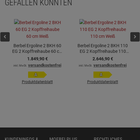
GEFALLEN KÖNNTEN
Berbel Ergoline 2 BKH 60
Berbel Ergoline 2 BKH 110
EG 2 Kopffreihaube 60 cm
EG 2 Kopffreihaube 110
Weiß
cm Weiß
1.849,
90
€
2.646,
90
€
versandkostenfrei
versandkostenfrei
inkl. MwSt.
inkl. MwSt.
A
A
Produktdatenblatt
Produktdatenblatt
KUNDENINFOS &
MOEBELPLUS
RECHTLICHES