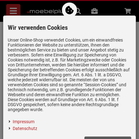
Menü
Suche
B2B
Beratung
Waren
aufkl
Wir verwenden Cookies
Berbel Ergoline 2 BKH 90 EG 2
Kopffreihaube 90 cm Weiß
Unser Online-Shop verwendet Cookies, um ein einwandfreies
Funktionieren der Website zu unterstützen, Ihnen den
Artikel-Nummer:
19958844
| Herstellernummer:
1040017
|
bestmöglichen Service zu bieten und unser Angebot stetig zu
verbessern. Sofern eine Einwilligung zur Speicherung von
EAN:
4060854200724
Cookies notwendig ist, z.B. für Marketingzwecke oder Cookies
von Drittunternehmen, werden Sie hierüber informiert und die
Speicherung der betreffenden Cookies erfolgt ausschließlich auf
Grundlage Ihrer Einwilligung gem. Art. 6 Abs. 1 lit. a DSGVO,
nur noch 1 Stück verfügbar!
welche jederzeit widerrufbar ist. Die meisten der von uns
verwendeten Cookies sind so genannte “Session-Cookies” und
technisch notwendig, um z.B. grundlegende Funktionen der
Webseite und deren einwandfreie Funktion zu ermöglichen.
Diese Cookies werden auf Grundlage von Art. 6 Abs. 1 lit. f
DSGVO gespeichert, sofern keine andere Rechtsgrundlage
angegeben wurde.
Impressum
Datenschutz