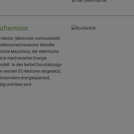
an der Dekorfläche.
üftermotor
C-Motor (electronic commutated)
n elektromechanischer Wandler
rische Maschine), der elektrische
ie in mechanische Energie
delt. In den berbel Dunstabzugs-
n werden EC-Motoren eingesetzt,
e besonders energiesparend,
big und leise sind.