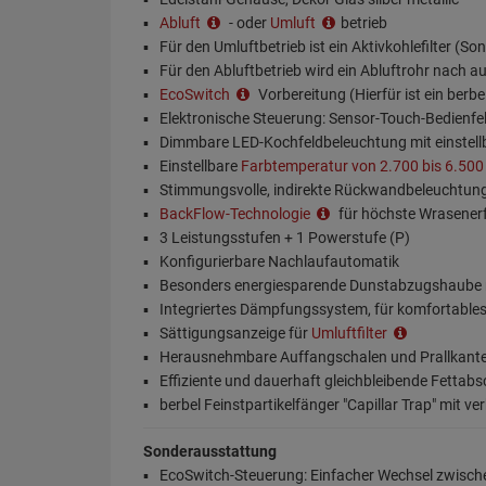
Abluft
- oder
Umluft
betrieb
Für den Umluftbetrieb ist ein Aktivkohlefilter (
Für den Abluftbetrieb wird ein Abluftrohr nach a
EcoSwitch
Vorbereitung (Hierfür ist ein berb
Elektronische Steuerung: Sensor-Touch-Bedienfe
Dimmbare LED-Kochfeldbeleuchtung mit einstellb
Einstellbare
Farbtemperatur von 2.700 bis 6.500
Stimmungsvolle, indirekte Rückwandbeleuchtun
BackFlow-Technologie
für höchste Wrasenerf
3 Leistungsstufen + 1 Powerstufe (P)
Konfigurierbare Nachlaufautomatik
Besonders energiesparende Dunstabzugshaube m
Integriertes Dämpfungssystem, für komfortables
Sättigungsanzeige für
Umluftfilter
Herausnehmbare Auffangschalen und Prallkanten
Effiziente und dauerhaft gleichbleibende Fettabs
berbel Feinstpartikelfänger "Capillar Trap" mit v
Sonderausstattung
EcoSwitch-Steuerung: Einfacher Wechsel zwisch