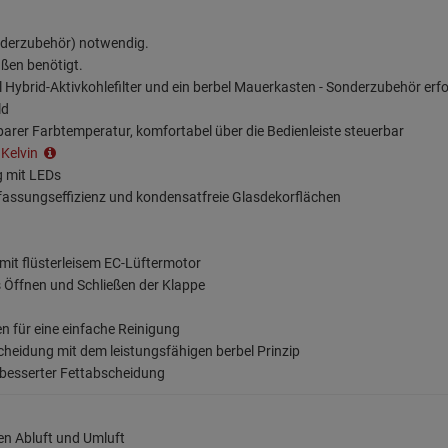
Sonderzubehör) notwendig.
ußen benötigt.
el Hybrid-Aktivkohlefilter und ein berbel Mauerkasten - Sonderzubehör erfo
ld
arer Farbtemperatur, komfortabel über die Bedienleiste steuerbar
 Kelvin
g mit LEDs
assungseffizienz und kondensatfreie Glasdekorflächen
it flüsterleisem EC-Lüftermotor
 Öffnen und Schließen der Klappe
 für eine einfache Reinigung
cheidung mit dem leistungsfähigen berbel Prinzip
erbesserter Fettabscheidung
en Abluft und Umluft