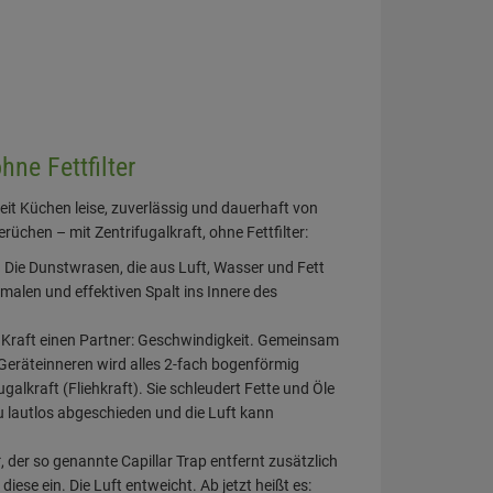
hne Fettfilter
reit Küchen leise, zuverlässig und dauerhaft von
chen – mit Zentrifugalkraft, ohne Fettfilter:
 Die Dunstwrasen, die aus Luft, Wasser und Fett
alen und effektiven Spalt ins Innere des
Kraft einen Partner: Geschwindigkeit. Gemeinsam
Geräteinneren wird alles 2-fach bogenförmig
galkraft (Fliehkraft). Sie schleudert Fette und Öle
u lautlos abgeschieden und die Luft kann
, der so genannte Capillar Trap entfernt zusätzlich
diese ein. Die Luft entweicht. Ab jetzt heißt es: