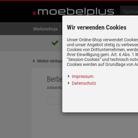
Wir verwenden Cookies
Markenshops
Backen & Kochen
Kühlen & Gefrieren
A
Unser Online-Shop verwendet Cookies,
Über 85.000 positive Bewertungen
und unser Angebot stetig zu verbesse
auf eBay, Amazon und Trusted Shops
Cookies von Drittunternehmen, werden
Ihrer Einwilligung gem. Art. 6 Abs. 1
“Session-Cookies” und technisch not
Weiter einkaufen
Startseite
Abzugshauben
K
Cookies werden auf Grundlage von Art
Impressum
Berbel Ergoline 2 BKH 120 EG 2 
Datenschutz
Artikel-Nummer:
19959180
| Herstellernummer:
10400