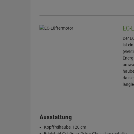
EC-L
Der E
ist ei
(elekt
Energ
umwan
haube
da si
langle
Ausstattung
Kopffreihaube, 120 cm
Edelstahl-Gehäuse, Dekor Glas silber metallic