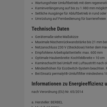
Wartungsfreier Umluftbetrieb mit dem regenerat
Kaminverlängerung auf bis zu 1.980 mm möglic
Seitliche Ausgänge für Abluftbetrieb in rund oder
Umrüstung auf Fernbedienung für barrierefreien
Technische Daten
Gerätemaße siehe Maßskizze
Maximale Nischenrückwandstärke bis 21 mm bei
Netzanschluss 230 V (Steckdose) hinter dem H
Empfohlene Arbeitsplattentiefe: max. 600 mm
Optimale Haubenbreite: Kochfeldbreite + 10 cm
Kaminschacht bei Umluft mit Luftaustritt nach 
Mindesthöhen für EcoSwitch-System beachten. Pla
Bei Einsatz permalyt®-Umluftfilter mindestens 
Informationen zu Energieeffizienz
nach Verordnung (EU) Nr. 65/2014
Hersteller: BERBEL