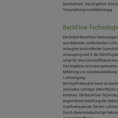
Durchatmen. Das Ergebnis: Eine d
*Ausstattung modellabhängig
BackFlow-Technologi
Die berbel BackFlow-Technologie l
aus diskreten, umlaufenden Lüftu
erzeugten kontrollierten Querstr
Ansaugung und in die Zentrifugal
sorgt für eine höchsteffiziente K
Das Ergebnis sind eine optimierte
Milderung von Kondensatbildung a
Luftreinigung.
Bei Kopffreihauben kann es dur
und kalter, schräger Dekorfläche
kommen. Die BackFlow-Technologi
angeordnete Belüftung der Dekorsc
Kopffreihaube ein Teil der Luftme
Durch diese kreislaufartige Seku