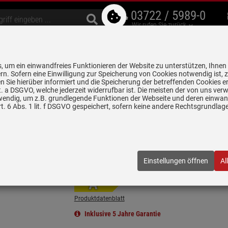
03722 / 5989-0
Wir rufen Sie zurück
bzugshauben
Geschirrspüler
Waschen & Trocknen
Spülen & Armaturen
 um ein einwandfreies Funktionieren der Website zu unterstützen, Ihnen
5 Jahre Garantie auf
rn. Sofern eine Einwilligung zur Speicherung von Cookies notwendig ist, 
alle gekennzeichneten Produkte
 Sie hierüber informiert und die Speicherung der betreffenden Cookies er
 lit. a DSGVO, welche jederzeit widerrufbar ist. Die meisten der von uns v
wendig, um z.B. grundlegende Funktionen der Webseite und deren einwand
opffreihauben
Berbel Ergoline 2 BKH 120 EG 2 Kopffreihaube 120 …
. 6 Abs. 1 lit. f DSGVO gespeichert, sofern keine andere Rechtsgrundla
Kopffreihaube 120 cm Silber metallic
26
| EAN:
4060854213991
Einstellungen öffnen
Al
Einloggen und Bewertung schreiben
A
Produktdatenblatt
Inklusive 5 Jahre Garantie