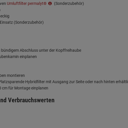
iven
Umluftfilter permalyt®
(Sonderzubehör)
h
 eckig
 Einsatz (Sonderzubehör)
 bündigem Abschluss unter der Kopffreihaube
aubenkamin einplanen
oben montieren
tzsparende Hybridfilter mit Ausgang zur Seite oder nach hinten erhältli
10 cm für Montage einplanen
 und Verbrauchswerten