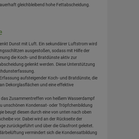
auerhaft gleichbleibend hohe Fettabscheidung.
e
enkt Dunst mit Luft. Ein sekundärer Luftstrom wird
ngsschlitzen ausgestoßen, sodass mit Hilfe der
ömung die Koch- und Bratdünste aktiv zur
abscheidung gelenkt werden. Diese Unterstützung
ochdunsterfassung.
 Erfassung aufsteigender Koch- und Bratdünste, die
n Dekorglasflächen und eine effektive
ch das Zusammentreffen von heißem Wasserdampf
 zu unschönen Kondensat- oder Tröpfchenbildung
e beugt diesen durch eine von unten nach oben
heibe vor. Dabei wird an der Rückseite der
nge zurückgeführt und über die Glasfront geleitet.
ndärbelüftung vermindert sich die Kondensatbildung