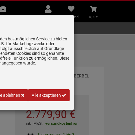
B2B
Mein
Merkzettel
Warenkorb
Beratung
Konto
aufklappen
aufklappen
Beratung
B2B
Mein Konto
Merkzettel
0,
00
€
Zubehör
Kleingeräte
Smart Home
 den bestmöglichen Service zu bieten
Lieferung zum
z.B. für Marketingzwecke oder
Wunschtermin
folgt ausschließlich auf Grundlage
erwendeten Cookies sind so genannte
freie Funktion zu ermöglichen. Diese
ge angegeben wurde.
le ablehnen
Alle akzeptieren
*
UVP
3.475,
00
€
2.779,
90
€
versandkostenfrei
inkl. MwSt.
Lieferbar ca. 2 bis 3