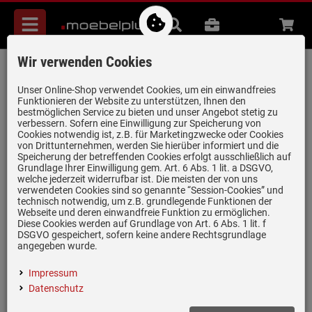
Menü
Suche
B2B
Beratung
Waren
aufkl
Wir verwenden Cookies
Berbel BMK-L 125 Mauerkasten
luftgesteuert Edelstahl
Unser Online-Shop verwendet Cookies, um ein einwandfreies
Funktionieren der Website zu unterstützen, Ihnen den
Artikel-Nummer:
19959030
| Herstellernummer:
1001333
|
bestmöglichen Service zu bieten und unser Angebot stetig zu
verbessern. Sofern eine Einwilligung zur Speicherung von
EAN:
4060854202742
Cookies notwendig ist, z.B. für Marketingzwecke oder Cookies
von Drittunternehmen, werden Sie hierüber informiert und die
Speicherung der betreffenden Cookies erfolgt ausschließlich auf
Grundlage Ihrer Einwilligung gem. Art. 6 Abs. 1 lit. a DSGVO,
nur noch 4 Stück verfügbar!
welche jederzeit widerrufbar ist. Die meisten der von uns
verwendeten Cookies sind so genannte “Session-Cookies” und
technisch notwendig, um z.B. grundlegende Funktionen der
Webseite und deren einwandfreie Funktion zu ermöglichen.
Diese Cookies werden auf Grundlage von Art. 6 Abs. 1 lit. f
DSGVO gespeichert, sofern keine andere Rechtsgrundlage
Einloggen und Bewertung schreiben
angegeben wurde.
Energieeffizientes Abluftsystem
Impressum
Für Rohr Ø 123 mm innen geeignet
Datenschutz
Edelstahl