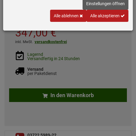
Luftgesteuert
Einstellungen öffnen
Alle ablehnen
Alle akzeptieren
*
UVP
544,
00
€
347,
00
€
versandkostenfrei
inkl. MwSt.
Lagernd
Versandfertig in 24 Stunden
Versand
per Paketdienst
In den Warenkorb
03722 5989-22