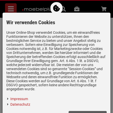
Menü
Suche
B2B
Beratung
Waren
aufkl
Wir verwenden Cookies
Berbel 1090065 Pro Aktiv Nachfüllpack
Aktivkohle
Unser Online-Shop verwendet Cookies, um ein einwandfreies
Funktionieren der Website zu unterstützen, Ihnen den
Artikel-Nummer:
19973360
| Herstellernummer:
1090065
|
bestmöglichen Service zu bieten und unser Angebot stetig zu
verbessern. Sofern eine Einwilligung zur Speicherung von
EAN:
4060854209864
Cookies notwendig ist, z.B. für Marketingzwecke oder Cookies
von Drittunternehmen, werden Sie hierüber informiert und die
Speicherung der betreffenden Cookies erfolgt ausschließlich auf
Grundlage Ihrer Einwilligung gem. Art. 6 Abs. 1 lit. a DSGVO,
welche jederzeit widerrufbar ist. Die meisten der von uns
verwendeten Cookies sind so genannte “Session-Cookies” und
technisch notwendig, um z.B. grundlegende Funktionen der
Webseite und deren einwandfreie Funktion zu ermöglichen.
Diese Cookies werden auf Grundlage von Art. 6 Abs. 1 lit. f
DSGVO gespeichert, sofern keine andere Rechtsgrundlage
Einloggen und Bewertung schreiben
angegeben wurde.
Für berbel Umluftfilter BUF
Impressum
Gewicht: 4 kg
Datenschutz
Lebensdauer: 2 bis 3 Jahre