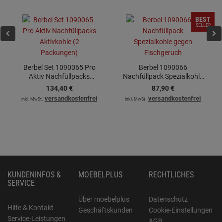
BEST
SELLER
Berbel Set 1090065 Pro
Berbel 1090066
Aktiv Nachfüllpacks
Nachfüllpack Spezialkohle
Aktivkohle (2 Packungen)
gegen Fischgeruch
134,
40
€
87,
90
€
versandkostenfrei
versandkostenfrei
inkl. MwSt.
inkl. MwSt.
KUNDENINFOS &
MOEBELPLUS
RECHTLICHES
SERVICE
Über moebelplus
Datenschutz
Hilfe & Kontakt
Geschäftskunden
Cookie-Einstellungen
Service-Leistungen
AGB