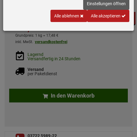
Einstellungen öffnen
Alle ablehnen
Alle akzeptieren
BEST
*
UVP
93,
00
€
SELLER
69,
90
€
Grundpreis: 1 kg =
17,
48
€
versandkostenfrei
inkl. MwSt.
Lagernd
Versandfertig in 24 Stunden
Versand
per Paketdienst
In den Warenkorb
03722 5989-22