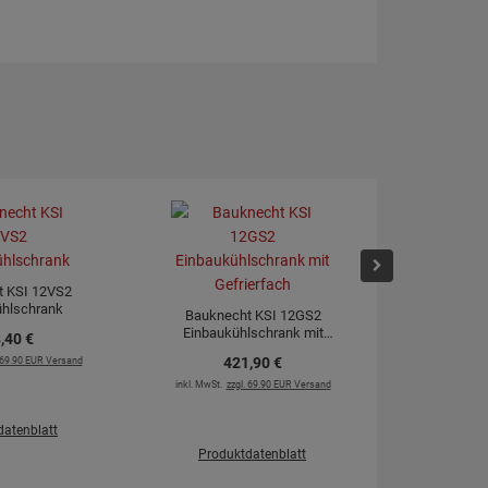
t KSI 12VS2
ühlschrank
Bauknecht KSI 12GS2
Einbaukühlschrank mit
,
40
€
Bauknecht KG
Gefrierfach
Kühl-Gefr
. 69.90 EUR Versand
421,
90
€
inkl. MwSt.
zzgl. 69.90 EUR Versand
76
inkl. MwSt.
zz
datenblatt
Produktdatenblatt
Produk