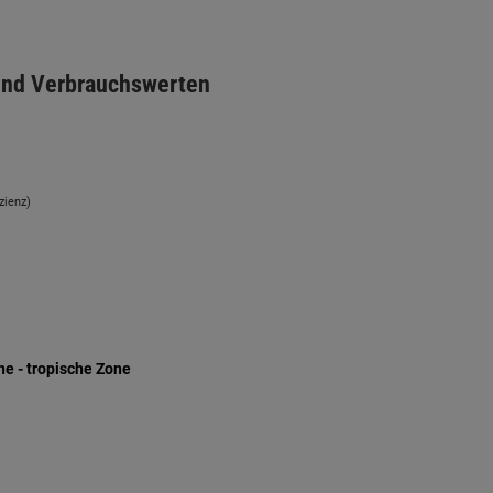
 und Verbrauchswerten
zienz)
e - tropische Zone