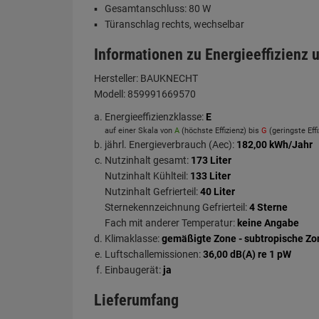
Gesamtanschluss: 80 W
Türanschlag rechts, wechselbar
Informationen zu Energieeffizienz
Hersteller:
BAUKNECHT
Modell:
859991669570
Energieeffizienzklasse:
E
auf einer Skala von
A
(höchste Effizienz) bis
G
(geringste Effi
jährl. Energieverbrauch (Aec):
182,00 kWh/Jahr
Nutzinhalt gesamt:
173 Liter
Nutzinhalt Kühlteil:
133 Liter
Nutzinhalt Gefrierteil:
40 Liter
Sternekennzeichnung Gefrierteil:
4 Sterne
Fach mit anderer Temperatur:
keine Angabe
Klimaklasse:
gemäßigte Zone - subtropische Zon
Luftschallemissionen:
36,00 dB(A) re 1 pW
Einbaugerät:
ja
Lieferumfang