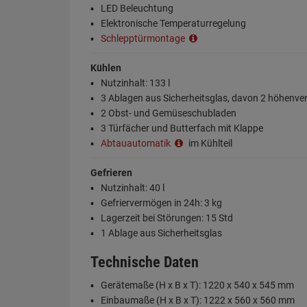
LED Beleuchtung
Elektronische Temperaturregelung
Schlepptürmontage
Kühlen
Nutzinhalt: 133 l
3 Ablagen aus Sicherheitsglas, davon 2 höhenver
2 Obst- und Gemüseschubladen
3 Türfächer und Butterfach mit Klappe
Abtauautomatik
im Kühlteil
Gefrieren
Nutzinhalt: 40 l
Gefriervermögen in 24h: 3 kg
Lagerzeit bei Störungen: 15 Std
1 Ablage aus Sicherheitsglas
Technische Daten
Gerätemaße (H x B x T): 1220 x 540 x 545 mm
Einbaumaße (H x B x T): 1222 x 560 x 560 mm