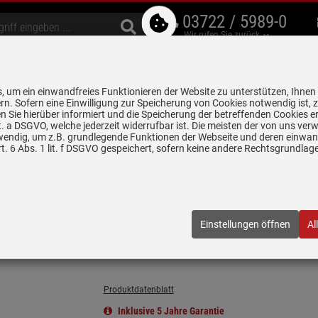
03722 / 5989-0
Wir rufen Sie zurück
bzugshauben
Geschirrspüler
Waschen & Trocknen
Spülen & Armaturen
 um ein einwandfreies Funktionieren der Website zu unterstützen, Ihnen
5 Jahre Garantie auf
rn. Sofern eine Einwilligung zur Speicherung von Cookies notwendig ist, 
alle gekennzeichneten Produkte
 Sie hierüber informiert und die Speicherung der betreffenden Cookies er
 lit. a DSGVO, welche jederzeit widerrufbar ist. Die meisten der von uns v
wendig, um z.B. grundlegende Funktionen der Webseite und deren einwand
Einbaukühlschränke / Kühl- Gefrierkombinationen
Bauknecht KDI 12
. 6 Abs. 1 lit. f DSGVO gespeichert, sofern keine andere Rechtsgrundla
l-Gefrierkombination
1669570
| EAN:
4011577110340
Einstellungen öffnen
Al
(7)
Produktdatenblatt
Inklusive 5 Jahre Garantie