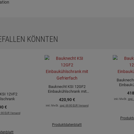
ation
GEFALLEN KÖNNTEN
Bauknech
Einbauk
Bauknecht KSI 12GF2
Einbaukühlschrank mit
418
KSI 12VF2
Gefrierfach
lschrank
420,
90
€
inkl. MwSt.
zzgl
inkl. MwSt.
zzgl. 69.90 EUR Versand
90
€
69.90 EUR Versand
Produkt
Produktdatenblatt
tenblatt