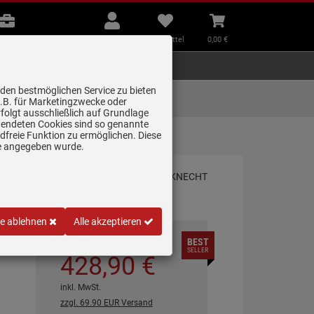
B2B
Mein
Merkzettel
Warenkorb
Beratung
Konto
aufklappen
aufklappen
Beratung
B2B
Mein Konto
Merkzettel
0,
00
€
Zubehör
Kleingeräte
Smart Home
 den bestmöglichen Service zu bieten
Lieferung zum
z.B. für Marketingzwecke oder
Wunschtermin
folgt ausschließlich auf Grundlage
erwendeten Cookies sind so genannte
freie Funktion zu ermöglichen. Diese
S2 Einbau-Kühl-Gefrierkombination
ge angegeben wurde.
le ablehnen
Alle akzeptieren
BEST
*
UVP
819,
00
€
SELLER
428,
90
€
inkl. MwSt.
zzgl. 69.90 EUR Versand