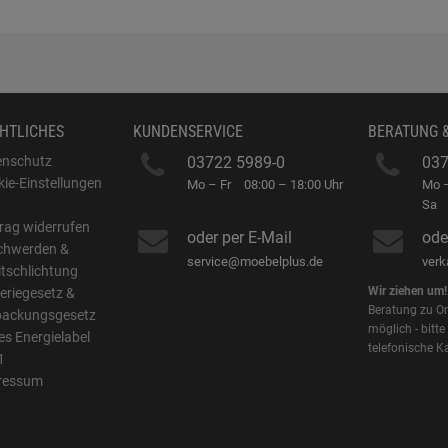
HTLICHES
KUNDENSERVICE
BERATUNG 
enschutz
03722 5989-0
037
ie-Einstellungen
Mo – Fr
08:00 – 18:00 Uhr
Mo –
B
Sa
rag widerrufen
oder per E-Mail
ode
chwerden &
service@moebelplus.de
ver
itschlichtung
Wir ziehen um!
eriegesetz &
Beratung zu On
packungsgesetz
möglich - bitte
s Energielabel
telefonische K
1
ressum