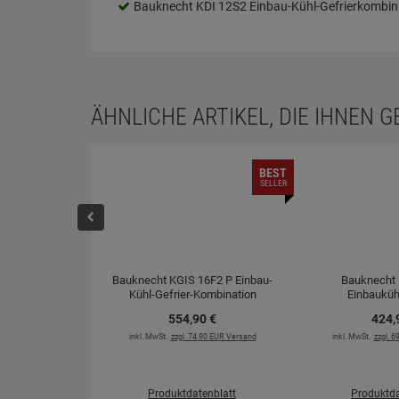
Bauknecht KDI 12S2 Einbau-Kühl-Gefrierkombin
ÄHNLICHE ARTIKEL, DIE IHNEN 
BEST
SELLER
Bauknecht KGIS 16F2 P Einbau-
Bauknecht 
Kühl-Gefrier-Kombination
Einbauküh
554,
90
€
424,
inkl. MwSt.
zzgl. 74.90 EUR Versand
inkl. MwSt.
zzgl. 
Produktdatenblatt
Produktda