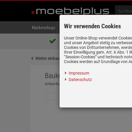
Wir verwenden Cookies
Markenshops
Backen & Kochen
Kühlen & Gefrieren
A
Unser Online-Shop verwendet Cookies,
Über 85.000 positive Bewertungen
und unser Angebot stetig zu verbesse
auf eBay, Amazon und Trusted Shops
Cookies von Drittunternehmen, werden
Ihrer Einwilligung gem. Art. 6 Abs. 1
“Session-Cookies” und technisch not
Weiter einkaufen
Startseite
Kühlen & Gefrieren
Cookies werden auf Grundlage von Art
Impressum
Bauknecht KDI 12S2 Einbau-Küh
Datenschutz
Artikel-Nummer:
19982044
| Herstellernummer:
85999