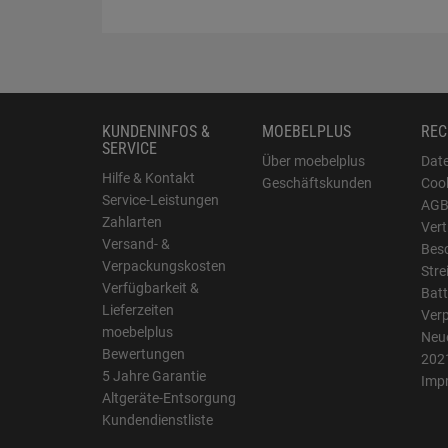
KUNDENINFOS &
MOEBELPLUS
REC
SERVICE
Über moebelplus
Dat
Hilfe & Kontakt
Geschäftskunden
Cook
Service-Leistungen
AG
Zahlarten
Vert
Versand- &
Bes
Verpackungskosten
Stre
Verfügbarkeit &
Batt
Lieferzeiten
Ver
moebelplus
Neue
Bewertungen
202
5 Jahre Garantie
Imp
Altgeräte-Entsorgung
Kundendienstliste