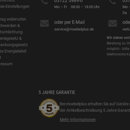
enschutz
03722 5989-0
037
ie-Einstellungen
Mo – Fr
08:00 – 18:00 Uhr
Mo –
B
Sa
rag widerrufen
oder per E-Mail
ode
chwerden &
service@moebelplus.de
ver
itschlichtung
Wir ziehen um!
eriegesetz &
Beratung zu On
packungsgesetz
möglich - bitte
s Energielabel
telefonische K
1
ressum
5 JAHRE GARANTIE
Bei moebelplus erhalten Sie auf Geräte 
der Artikelbeschreibung
5 Jahre Garant
Mehr Informationen