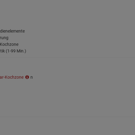
edienelemente
erung
e Kochzone
ik (1-99 Min.)
tar-Kochzone
n