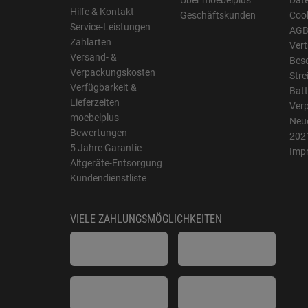
Über moebelplus
Dat
Hilfe & Kontakt
Geschäftskunden
Cook
Service-Leistungen
AG
Zahlarten
Vert
Versand- &
Bes
Verpackungskosten
Stre
Verfügbarkeit &
Batt
Lieferzeiten
Ver
moebelplus
Neue
Bewertungen
202
5 Jahre Garantie
Imp
Altgeräte-Entsorgung
Kundendienstliste
VIELE ZAHLUNGSMÖGLICHKEITEN