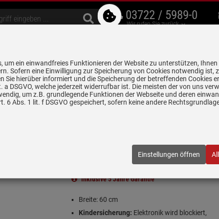
03722 / 5989-0
Wir rufen Sie zurück
bzugshauben
Geschirrspüler
Waschen & Trocknen
Spülen & Armaturen
 um ein einwandfreies Funktionieren der Website zu unterstützen, Ihnen
5 Jahre Garantie auf
rn. Sofern eine Einwilligung zur Speicherung von Cookies notwendig ist, 
alle gekennzeichneten Produkte
 Sie hierüber informiert und die Speicherung der betreffenden Cookies er
 lit. a DSGVO, welche jederzeit widerrufbar ist. Die meisten der von uns v
wendig, um z.B. grundlegende Funktionen der Webseite und deren einwand
Kochfelder autark
Bauknecht CTAR 8640 IN Glaskeramikkochfeld au
. 6 Abs. 1 lit. f DSGVO gespeichert, sofern keine andere Rechtsgrundla
ramikkochfeld autark
1014860
| EAN:
4011577852455
Einstellungen öffnen
Al
(1)
 3 Stück verfügbar!
Inklusive 5 Jahre Garantie
Breite: 60 cm
Kindersicherung:
Elektronik wird blockiert,