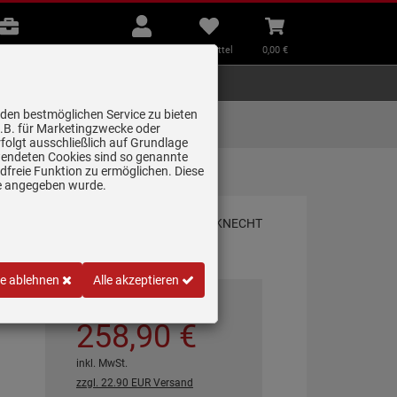
B2B
Mein
Merkzettel
Warenkorb
Beratung
Konto
aufklappen
aufklappen
Beratung
B2B
Mein Konto
Merkzettel
0,
00
€
Zubehör
Kleingeräte
Smart Home
 den bestmöglichen Service zu bieten
Lieferung zum
z.B. für Marketingzwecke oder
Wunschtermin
folgt ausschließlich auf Grundlage
erwendeten Cookies sind so genannte
freie Funktion zu ermöglichen. Diese
tark
ge angegeben wurde.
le ablehnen
Alle akzeptieren
*
UVP
479,
00
€
258,
90
€
inkl. MwSt.
zzgl. 22.90 EUR Versand