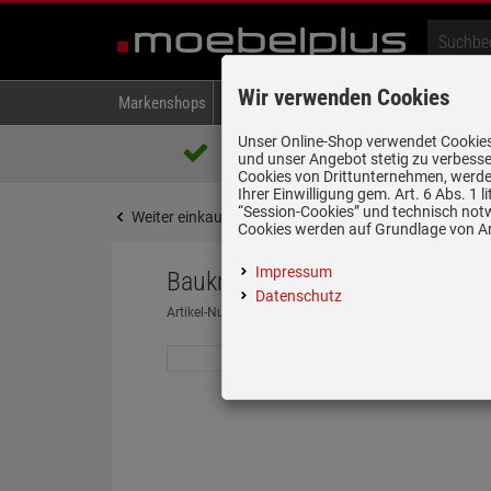
Wir verwenden Cookies
Markenshops
Backen & Kochen
Kühlen & Gefrieren
A
Unser Online-Shop verwendet Cookies,
Über 85.000 positive Bewertungen
und unser Angebot stetig zu verbesse
auf eBay, Amazon und Trusted Shops
Cookies von Drittunternehmen, werden
Ihrer Einwilligung gem. Art. 6 Abs. 1
“Session-Cookies” und technisch not
Weiter einkaufen
Startseite
Backen & Kochen
Cookies werden auf Grundlage von Art
Impressum
Bauknecht CTAR 8640 IN Glaske
Datenschutz
Artikel-Nummer:
19953661
| Herstellernummer:
86999
nur noch