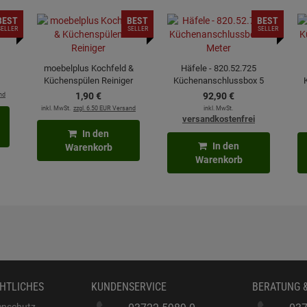
BEST
BEST
BEST
SELLER
SELLER
SELLER
moebelplus Kochfeld &
Häfele - 820.52.725
Küchenspülen Reiniger
Küchenanschlussbox 5
Meter
nd
1,
90
€
92,
90
€
inkl. MwSt.
zzgl. 6.50 EUR Versand
inkl. MwSt.
versandkostenfrei
In den
In den
Warenkorb
Warenkorb
HTLICHES
KUNDENSERVICE
BERATUNG 