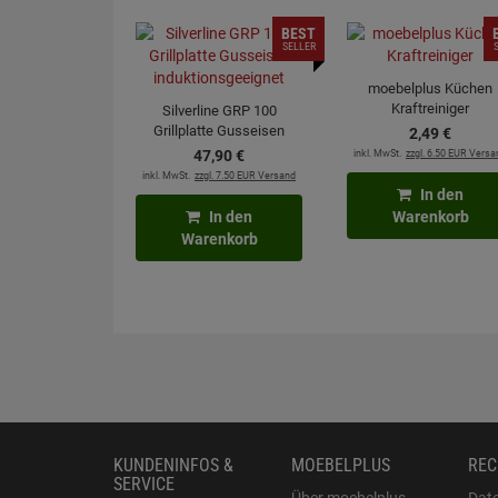
BEST
SELLER
moebelplus Küchen
Kraftreiniger
Silverline GRP 100
Grillplatte Gusseisen
2,
49
€
induktionsgeeignet
47,
90
€
inkl. MwSt.
zzgl. 6.50 EUR Versa
inkl. MwSt.
zzgl. 7.50 EUR Versand
In den
In den
Warenkorb
Warenkorb
KUNDENINFOS &
MOEBELPLUS
REC
SERVICE