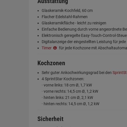
Ausstattung
Glaskeramik-Kochfeld, 60 cm
Flacher Edelstahl-Rahmen
Glaskeramikfläche - leicht zu reinigen
Einfache Bedienung durch vorne angeordnete B
Elektronisch geregelte Easy-Touch-Control-Steu
Digitalanzeige der eingestellten Leistung für jed
Timer
für jede Kochzone mit Abschaltautomat
Kochzonen
Sehr guter Ankochwirkungsgrad bei den
SprintS
4 SprintStar Kochzonen:
· vorne links: 18 cm Ø, 1,7 kW
· vorne rechts: 14,5 cm Ø, 1,2 kW
· hinten links: 21 cm Ø, 2,1 kW
· hinten rechts: 14,5 cm Ø, 1,2 kW
Sicherheit