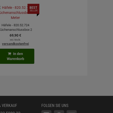
BEST
SELLER
Häfele - 820.52.724
Küchenanschlussbox 2
Meter
69,
90
€
inkl. MwSt.
versandkostenfrei
In den
Warenkorb
& VERKAUF
FOLGEN SIE UNS