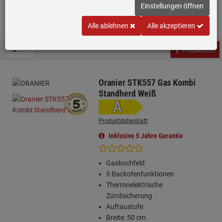
unserem Sortiment finden Sie eine
große Auswahl an Modellen
,
Einstellungen öffnen
die zu Ihren Ansprüchen und Ihrem Budget passen.
Mehr erfahren
…
Alle ablehnen
Alle akzeptieren
Produktfilter
Oranier STK557 Gas Kombi
Standherd Weiß
A
Produktdatenblatt
Inklusive 5 Jahre Garantie
Gaskochfeld
9 Backofenfunktionen
Thermoelektrische
Zündsicherung
Auftaustufe
Breite: 50 cm