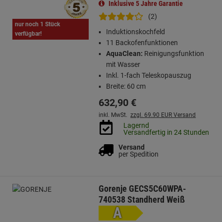
Inklusive 5 Jahre Garantie
(2)
nur noch 1 Stück
Induktionskochfeld
verfügbar!
11 Backofenfunktionen
AquaClean:
Reinigungsfunktion
mit Wasser
Inkl. 1-fach Teleskopauszug
Breite: 60 cm
632,
90
€
inkl. MwSt.
zzgl. 69.90 EUR Versand
Lagernd
Versandfertig in 24 Stunden
Versand
per Spedition
Gorenje GECS5C60WPA-
740538 Standherd Weiß
A