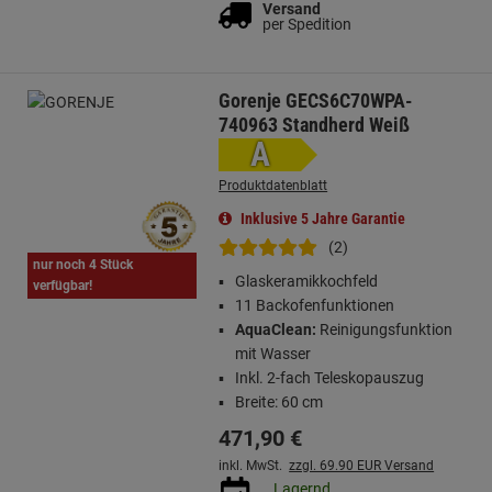
Versand
per Spedition
Gorenje GECS6C70WPA-
740963 Standherd Weiß
A
Produktdatenblatt
Inklusive 5 Jahre Garantie
(2)
nur noch 4 Stück
Glaskeramikkochfeld
verfügbar!
11 Backofenfunktionen
AquaClean:
Reinigungsfunktion
mit Wasser
Inkl. 2-fach Teleskopauszug
Breite: 60 cm
471,
90
€
inkl. MwSt.
zzgl. 69.90 EUR Versand
Lagernd