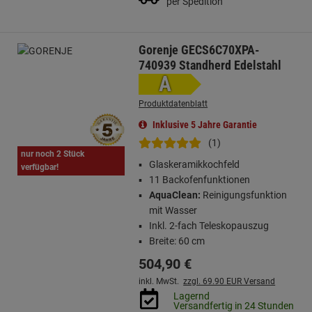
per Spedition
Gorenje GECS6C70XPA-
740939 Standherd Edelstahl
A
Produktdatenblatt
Inklusive 5 Jahre Garantie
(1)
nur noch 2 Stück
Glaskeramikkochfeld
verfügbar!
11 Backofenfunktionen
AquaClean:
Reinigungsfunktion
mit Wasser
Inkl. 2-fach Teleskopauszug
Breite: 60 cm
504,
90
€
inkl. MwSt.
zzgl. 69.90 EUR Versand
Lagernd
Versandfertig in 24 Stunden