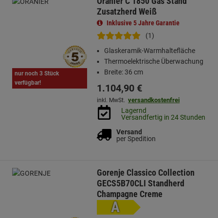
Oranier C 1850 Gas Stand
Zusatzherd Weiß
Inklusive 5 Jahre Garantie
(1)
Glaskeramik-Warmhaltefläche
Thermoelektrische Überwachung
Breite: 36 cm
nur noch 3 Stück
verfügbar!
1.104,
90
€
versandkostenfrei
inkl. MwSt.
Lagernd
Versandfertig in 24 Stunden
Versand
per Spedition
Gorenje Classico Collection
GECS5B70CLI Standherd
Champagne Creme
A