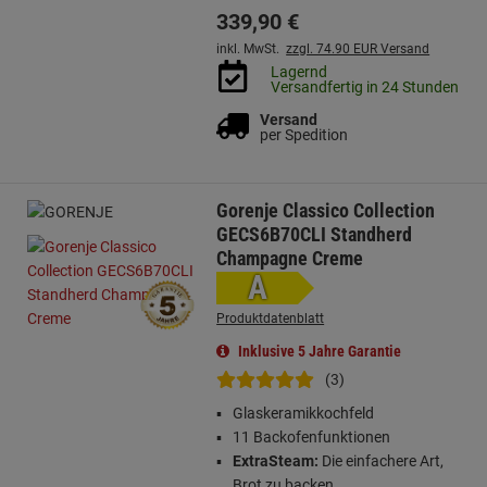
339,
90
€
inkl. MwSt.
zzgl. 74.90 EUR Versand
Lagernd
Versandfertig in 24 Stunden
Versand
per Spedition
Gorenje Classico Collection
GECS6B70CLI Standherd
Champagne Creme
A
Produktdatenblatt
Inklusive 5 Jahre Garantie
(3)
Glaskeramikkochfeld
11 Backofenfunktionen
ExtraSteam:
Die einfachere Art,
Brot zu backen