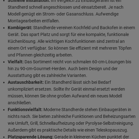
Schnelle Installation:
Im Vergleich zu Einbaugeräten ist ein
Standherd schnell angeschlossen und einsatzbereit. Je nach
Modell genügt ein Strom- oder Gasanschluss. Aufwendige
Montagearbeiten entfallen.
Kombigerät:
Standherde vereinen Kochfeld und Backofen in einem
Gerät. Das spart Platz und sorgt für eine kompakte, funktionale
Küchenlösung. Alle wichtigen Kochfunktionen sind zentral an
einem Ort verfügbar. So können Sie effizient mit mehreren Töpfen
und Pfannen gleichzeitig arbeiten.
Vielfalt:
Das Sortiment reicht von schmalen 60-cm-Lösungen bis
hin zu 90-cm-Gourmet-Herden. Auch beim Design und der
Ausstattung gibt es zahlreiche Varianten.
Austauschbarkeit:
Ein Standherd lässt sich bei Bedarf
unkompliziert ersetzen. Sollte Ihr Gerät einmal ersetzt werden
müssen, können Sie ohne großen Aufwand ein neues Modell
anschließen.
Funktionsvielfalt:
Moderne Standherde stehen Einbaugeräten in
nichts nach. Sie bieten zahlreiche Funktionen und Beheizungsarten
wie Umluft, Grill, Schnellaufheizung oder Pyrolyse-Selbstreinigung.
Außerdem gibt es praktische Details wie einen Teleskopauszug.
Platzsparende Lösung:
Gerade in kleineren Küchen punktet der