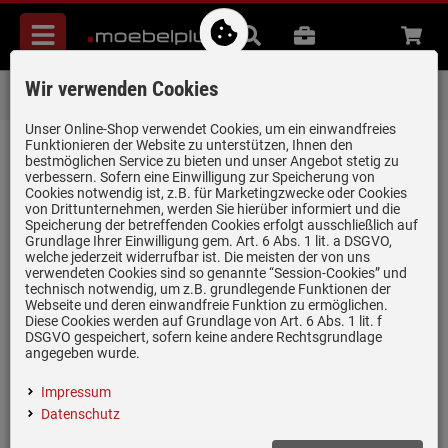
Menü
Suche
B2B
Beratung
Waren
aufkl
Wir verwenden Cookies
Lieferung zum
Wunschtermin
Unser Online-Shop verwendet Cookies, um ein einwandfreies
Startseite
Backen & Kochen
Standherde
Funktionieren der Website zu unterstützen, Ihnen den
bestmöglichen Service zu bieten und unser Angebot stetig zu
verbessern. Sofern eine Einwilligung zur Speicherung von
Standherde
Cookies notwendig ist, z.B. für Marketingzwecke oder Cookies
(41)
von Drittunternehmen, werden Sie hierüber informiert und die
Speicherung der betreffenden Cookies erfolgt ausschließlich auf
Grundlage Ihrer Einwilligung gem. Art. 6 Abs. 1 lit. a DSGVO,
Bosch
Gorenje
Oranier
SMEG
welche jederzeit widerrufbar ist. Die meisten der von uns
verwendeten Cookies sind so genannte “Session-Cookies” und
technisch notwendig, um z.B. grundlegende Funktionen der
Webseite und deren einwandfreie Funktion zu ermöglichen.
Ein Standherd ist die perfekte Lösung für alle, die beim Kochen
Diese Cookies werden auf Grundlage von Art. 6 Abs. 1 lit. f
DSGVO gespeichert, sofern keine andere Rechtsgrundlage
flexibel bleiben möchten. Im Gegensatz zu
Einbauherden
lässt er
angegeben wurde.
sich frei platzieren, unkompliziert austauschen und passt sich
mühelos jeder Küchensituation an. Moderne Standherde vereinen
Impressum
Backofen und Kochfeld in einem Gerät
und bieten verschiedene
Datenschutz
Beheizungsarten für unterschiedliche Kochgewohnheiten. In