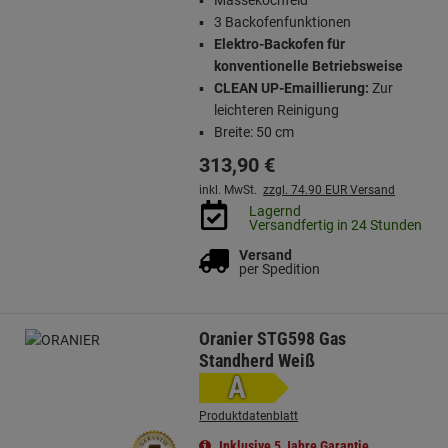
Massekochfeld
3 Backofenfunktionen
Elektro-Backofen für
konventionelle Betriebsweise
CLEAN UP-Emaillierung:
Zur
leichteren Reinigung
Breite: 50 cm
313,
90
€
inkl. MwSt.
zzgl. 74.90 EUR Versand
Lagernd
Versandfertig in 24 Stunden
Versand
per Spedition
Oranier STG598 Gas
Standherd Weiß
A
Produktdatenblatt
Inklusive 5 Jahre Garantie