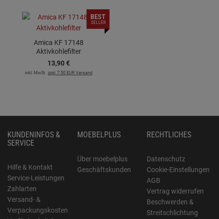
BEST
SELLER
Amica KF 17148
Aktivkohlefilter
13,
90
€
inkl. MwSt.
zzgl. 7.50 EUR Versand
KUNDENINFOS &
MOEBELPLUS
RECHTLICHES
SERVICE
Über moebelplus
Datenschutz
Hilfe & Kontakt
Geschäftskunden
Cookie-Einstellungen
Service-Leistungen
AGB
Zahlarten
Vertrag widerrufen
Versand- &
Beschwerden &
Verpackungskosten
Streitschlichtung