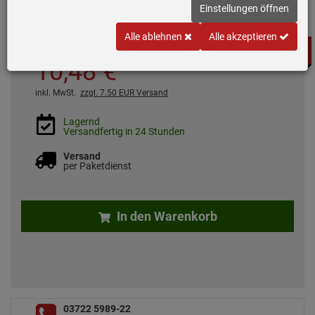
Passend für: siehe Artikelbeschreibung
Einstellungen öffnen
Alle ablehnen
Alle akzeptieren
BEST
*
UVP
18,
00
€
SELLER
10,
48
€
inkl. MwSt.
zzgl. 7.50 EUR Versand
Lagernd
Versandfertig in 24 Stunden
Versand
per Paketdienst
In den Warenkorb
03722 5989-22