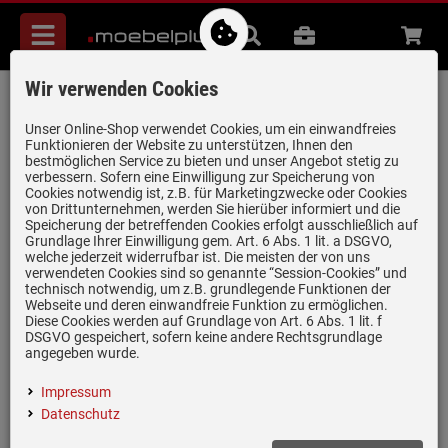
Menü
Suche
B2B
Beratung
Waren
aufkl
Wir verwenden Cookies
Amica KF 17192 Aktivkohlefilter
Artikel-Nummer:
19975302
| Herstellernummer:
1160534
|
Unser Online-Shop verwendet Cookies, um ein einwandfreies
Funktionieren der Website zu unterstützen, Ihnen den
EAN:
4040729171922
bestmöglichen Service zu bieten und unser Angebot stetig zu
verbessern. Sofern eine Einwilligung zur Speicherung von
Cookies notwendig ist, z.B. für Marketingzwecke oder Cookies
von Drittunternehmen, werden Sie hierüber informiert und die
Speicherung der betreffenden Cookies erfolgt ausschließlich auf
Grundlage Ihrer Einwilligung gem. Art. 6 Abs. 1 lit. a DSGVO,
welche jederzeit widerrufbar ist. Die meisten der von uns
verwendeten Cookies sind so genannte “Session-Cookies” und
technisch notwendig, um z.B. grundlegende Funktionen der
Webseite und deren einwandfreie Funktion zu ermöglichen.
Diese Cookies werden auf Grundlage von Art. 6 Abs. 1 lit. f
Einloggen und Bewertung schreiben
DSGVO gespeichert, sofern keine andere Rechtsgrundlage
angegeben wurde.
Sonderzubehör für Amica Dunstabzugshauben
Impressum
Für Umluftbetrieb
Datenschutz
1 Stück