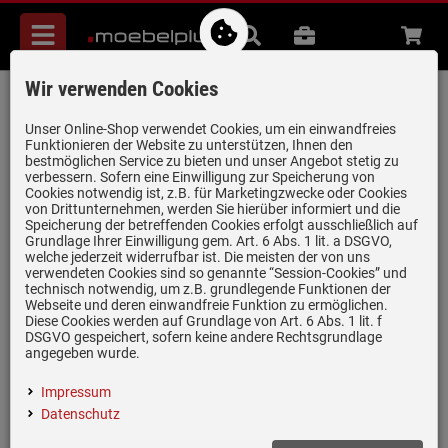
Menü
Suche
B2B
Beratung
Waren
aufkl
Wir verwenden Cookies
Amica EHC 209 001 EC Set EH 923 640
E Einbauherd + EC 744 100 C
Unser Online-Shop verwendet Cookies, um ein einwandfreies
Funktionieren der Website zu unterstützen, Ihnen den
Glaskeramikkochfeld
bestmöglichen Service zu bieten und unser Angebot stetig zu
verbessern. Sofern eine Einwilligung zur Speicherung von
Artikel-Nummer:
19973599
| Herstellernummer:
811313
|
Cookies notwendig ist, z.B. für Marketingzwecke oder Cookies
EAN:
4040729501590
von Drittunternehmen, werden Sie hierüber informiert und die
Speicherung der betreffenden Cookies erfolgt ausschließlich auf
Grundlage Ihrer Einwilligung gem. Art. 6 Abs. 1 lit. a DSGVO,
welche jederzeit widerrufbar ist. Die meisten der von uns
verwendeten Cookies sind so genannte “Session-Cookies” und
technisch notwendig, um z.B. grundlegende Funktionen der
Webseite und deren einwandfreie Funktion zu ermöglichen.
Diese Cookies werden auf Grundlage von Art. 6 Abs. 1 lit. f
DSGVO gespeichert, sofern keine andere Rechtsgrundlage
angegeben wurde.
Impressum
Datenschutz
Einloggen und Bewertung schreiben