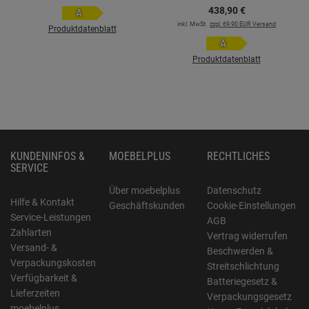
Glaskeramikkochfeld EC
438,
90
€
A
742 100 C
inkl. MwSt.
zzgl. 69.90 EUR Versand
Produktdatenblatt
A
Produktdatenblatt
KUNDENINFOS &
MOEBELPLUS
RECHTLICHES
SERVICE
Über moebelplus
Datenschutz
Hilfe & Kontakt
Geschäftskunden
Cookie-Einstellungen
Service-Leistungen
AGB
Zahlarten
Vertrag widerrufen
Versand- &
Beschwerden &
Verpackungskosten
Streitschlichtung
Verfügbarkeit &
Batteriegesetz &
Lieferzeiten
Verpackungsgesetz
moebelplus