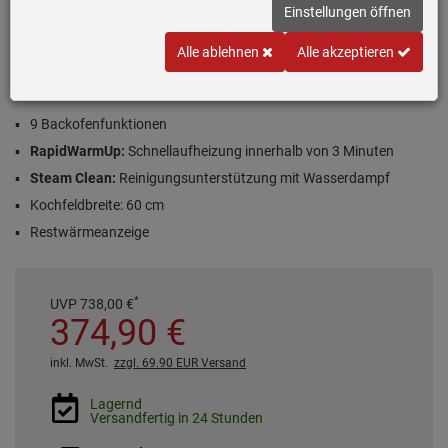
Einstellungen öffnen
A
Alle ablehnen
Alle akzeptieren
Produktdatenblatt
Inklusive 5 Jahre Garantie
9 Backofenfunktionen
RapidWarmUp:
Schnellaufheizung innerhalb von 3 Minuten
Steam Clean:
Reinigungsunterstützung mit Wasserdampf
Kochfeldbreite: 60 cm
Restwärmeanzeige
*
UVP
738,
00
€
374,
90
€
inkl. MwSt.
zzgl. 69.90 EUR Versand
Lagernd
Versandfertig in 24 Stunden