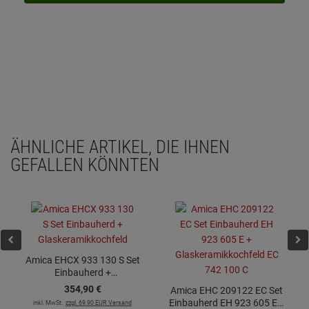
ÄHNLICHE ARTIKEL, DIE IHNEN
GEFALLEN KÖNNTEN
Amica EHCX 933 130 S Set
Einbauherd +
Glaskeramikkochfeld
354,
90
€
Amica EHC 209122 EC Set
Einbauherd EH 923 605 E +
inkl. MwSt.
zzgl. 69.90 EUR Versand