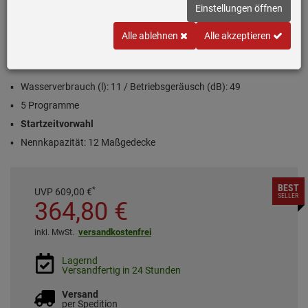
Einstellungen öffnen
Alle ablehnen
Alle akzeptieren
Produktdatenblatt
Inklusive 5 Jahre Garantie
Wasserverbrauch (l): 11 / Betriebsgeräusch (dB): 49
5 Programme
Startzeitvorwahl
Nennkapazität: 12 Maßgedecke
BEST
*
UVP
609,
00
€
SELLER
364,
80
€
versandkostenfrei
inkl. MwSt.
Lagernd
Versandfertig in 24 Stunden
Versand
per Spedition