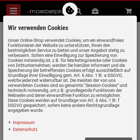
Menü
Suche
B2B
Beratung
Waren
aufkl
Wir verwenden Cookies
Amica EGSPV 597 201 Vollintegrierbarer
Einbaugeschirrspüler
Unser Online-Shop verwendet Cookies, um ein einwandfreies
Funktionieren der Website zu unterstützen, Ihnen den
Artikel-Nummer:
19974853
| Herstellernummer:
1191504
|
bestmöglichen Service zu bieten und unser Angebot stetig zu
verbessern. Sofern eine Einwilligung zur Speicherung von
EAN:
5906006915049
Cookies notwendig ist, z.B. für Marketingzwecke oder Cookies
von Drittunternehmen, werden Sie hierüber informiert und die
Speicherung der betreffenden Cookies erfolgt ausschließlich auf
Grundlage Ihrer Einwilligung gem. Art. 6 Abs. 1 lit. a DSGVO,
welche jederzeit widerrufbar ist. Die meisten der von uns
verwendeten Cookies sind so genannte “Session-Cookies” und
technisch notwendig, um z.B. grundlegende Funktionen der
Webseite und deren einwandfreie Funktion zu ermöglichen.
Diese Cookies werden auf Grundlage von Art. 6 Abs. 1 lit. f
DSGVO gespeichert, sofern keine andere Rechtsgrundlage
angegeben wurde.
Einloggen und Bewertung schreiben
Impressum
Datenschutz