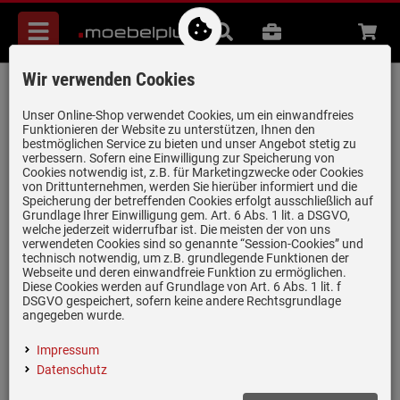
Menü
Suche
B2B
Beratung
Waren
aufkl
Wir verwenden Cookies
AEG WR-Flex 200
Verlängerungsschlauchsatz
Unser Online-Shop verwendet Cookies, um ein einwandfreies
Funktionieren der Website zu unterstützen, Ihnen den
Artikel-Nummer:
19939670
| Herstellernummer:
911740525
|
bestmöglichen Service zu bieten und unser Angebot stetig zu
verbessern. Sofern eine Einwilligung zur Speicherung von
EAN:
8009279654930
Cookies notwendig ist, z.B. für Marketingzwecke oder Cookies
von Drittunternehmen, werden Sie hierüber informiert und die
Speicherung der betreffenden Cookies erfolgt ausschließlich auf
Grundlage Ihrer Einwilligung gem. Art. 6 Abs. 1 lit. a DSGVO,
welche jederzeit widerrufbar ist. Die meisten der von uns
verwendeten Cookies sind so genannte “Session-Cookies” und
technisch notwendig, um z.B. grundlegende Funktionen der
Webseite und deren einwandfreie Funktion zu ermöglichen.
Diese Cookies werden auf Grundlage von Art. 6 Abs. 1 lit. f
DSGVO gespeichert, sofern keine andere Rechtsgrundlage
(1)
angegeben wurde.
Set Zu-/Ablaufschlauch-Verlängerung
Impressum
Für Geschirrspüler
Datenschutz
2 m Länge