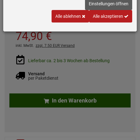
Einstellungen öffnen
Sonderzubehör
Alle ablehnen
Alle akzeptieren
*
UVP
162,
00
€
74,
90
€
inkl. MwSt.
zzgl. 7.50 EUR Versand
Lieferbar ca. 2 bis 3 Wochen ab Bestellung
Versand
per Paketdienst
In den Warenkorb