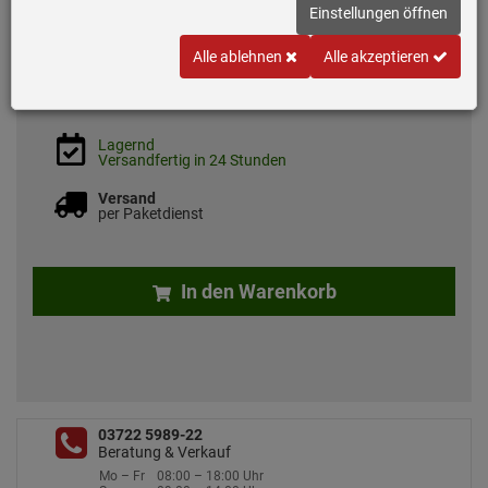
Einstellungen öffnen
*
UVP
136,
00
€
63,
50
€
Alle ablehnen
Alle akzeptieren
inkl. MwSt.
zzgl. 7.50 EUR Versand
Lagernd
Versandfertig in 24 Stunden
Versand
per Paketdienst
In den Warenkorb
03722 5989-22
Beratung & Verkauf
Mo – Fr
08:00 – 18:00 Uhr