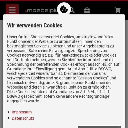
Menü
Suche
B2B
Beratung
Waren
aufkl
Wir verwenden Cookies
AEG TR2LV FlexiRunners™ Backauszug 2
Paar
Unser Online-Shop verwendet Cookies, um ein einwandfreies
Funktionieren der Website zu unterstützen, Ihnen den
Artikel-Nummer:
19943733
| Herstellernummer:
944189356
|
bestmöglichen Service zu bieten und unser Angebot stetig zu
verbessern. Sofern eine Einwilligung zur Speicherung von
EAN:
7332543112913
Cookies notwendig ist, z.B. für Marketingzwecke oder Cookies
von Drittunternehmen, werden Sie hierüber informiert und die
Speicherung der betreffenden Cookies erfolgt ausschließlich auf
Grundlage Ihrer Einwilligung gem. Art. 6 Abs. 1 lit. a DSGVO,
nur noch 2 Stück verfügbar!
welche jederzeit widerrufbar ist. Die meisten der von uns
verwendeten Cookies sind so genannte “Session-Cookies” und
technisch notwendig, um z.B. grundlegende Funktionen der
Webseite und deren einwandfreie Funktion zu ermöglichen.
Diese Cookies werden auf Grundlage von Art. 6 Abs. 1 lit. f
DSGVO gespeichert, sofern keine andere Rechtsgrundlage
(5)
angegeben wurde.
Backauszug mit Teleskopschienen
Impressum
für zwei Ebenen
Datenschutz