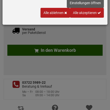
Einstellungen öffnen
inkl. MwSt.
zzgl. 7.50 EUR Versand
Alle ablehnen
Alle akzeptieren
Lieferbar ca. 2 bis 3 Wochen ab Bestellung
Versand
per Paketdienst
In den Warenkorb
03722 5989-22
Beratung & Verkauf
Mo – Fr
08:00 – 18:00 Uhr
Sa
09:00 – 14:00 Uhr