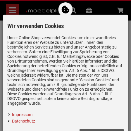
Menü
Suche
B2B
Beratung
Waren
aufkl
Wir verwenden Cookies
AEG SNAPPER Einbauhilfe
Artikel-Nummer:
19962984
| Herstellernummer:
902979866
|
Unser Online-Shop verwendet Cookies, um ein einwandfreies
Funktionieren der Website zu unterstützen, Ihnen den
EAN:
7332543613212
bestmöglichen Service zu bieten und unser Angebot stetig zu
verbessern. Sofern eine Einwilligung zur Speicherung von
Cookies notwendig ist, z.B. für Marketingzwecke oder Cookies
von Drittunternehmen, werden Sie hierüber informiert und die
Speicherung der betreffenden Cookies erfolgt ausschließlich auf
Grundlage Ihrer Einwilligung gem. Art. 6 Abs. 1 lit. a DSGVO,
welche jederzeit widerrufbar ist. Die meisten der von uns
verwendeten Cookies sind so genannte “Session-Cookies” und
technisch notwendig, um z.B. grundlegende Funktionen der
Webseite und deren einwandfreie Funktion zu ermöglichen.
Einloggen und Bewertung schreiben
Diese Cookies werden auf Grundlage von Art. 6 Abs. 1 lit. f
DSGVO gespeichert, sofern keine andere Rechtsgrundlage
Leichter Einbau von Backöfen und Herden
angegeben wurde.
Impressum
Datenschutz
*
UVP
39,
00
€
18,
90
€