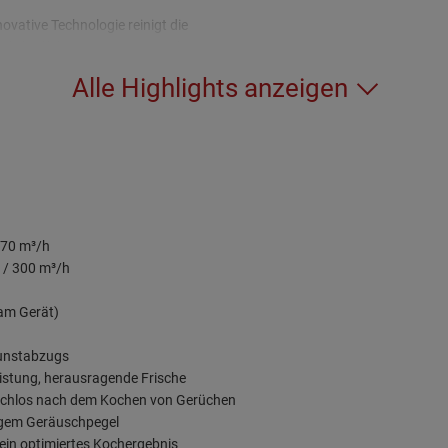
novative Technologie reinigt die
nluft effektiv von unerwünschten
en und hält gleichzeitig den
Alle Highlights anzeigen
schpegel auf einem Minimum.
670 m³/h
 / 300 m³/h
am Gerät)
Dunstabzugs
stung, herausragende Frische
uschlos nach dem Kochen von Gerüchen
ringem Geräuschpegel
 ein optimiertes Kochergebnis