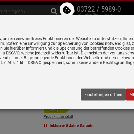
03722 / 5989-0
Wir rufen Sie zurück
bzugshauben
Geschirrspüler
Waschen & Trocknen
Spülen & Armaturen
 um ein einwandfreies Funktionieren der Website zu unterstützen, Ihnen
5 Jahre Garantie auf
rn. Sofern eine Einwilligung zur Speicherung von Cookies notwendig ist, 
alle gekennzeichneten Produkte
 Sie hierüber informiert und die Speicherung der betreffenden Cookies er
 lit. a DSGVO, welche jederzeit widerrufbar ist. Die meisten der von uns v
wendig, um z.B. grundlegende Funktionen der Webseite und deren einwand
eckenhauben
AEG NDC7792SW Deckenhaube 90 cm Weiß
. 6 Abs. 1 lit. f DSGVO gespeichert, sofern keine andere Rechtsgrundla
 90 cm Weiß
1519
| EAN:
7333394059150
Einstellungen öffnen
Al
Einloggen und Bewertung schreiben
 3 Stück verfügbar!
A+
Produktdatenblatt
Inklusive 5 Jahre Garantie