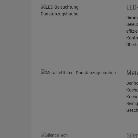
LED
Die im
Beleu
effizi
Kontro
Überb
Meta
Der ho
Koche
Kochdu
Reinig
Gesch
Sile