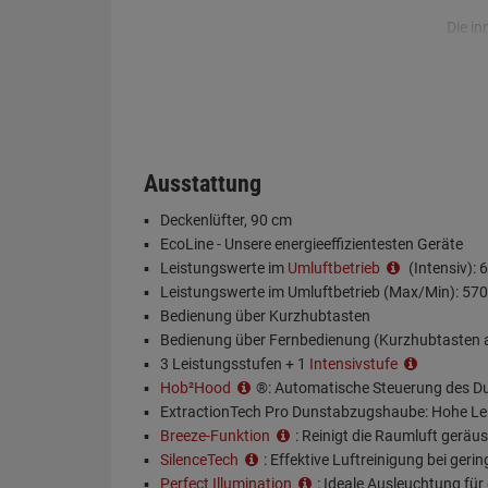
Die in
Küche
Gerüch
Geräu
Ausstattung
Deckenlüfter, 90 cm
EcoLine - Unsere energieeffizientesten Geräte
Leistungswerte im
Umluftbetrieb
(Intensiv): 
Leistungswerte im Umluftbetrieb (Max/Min): 570
Bedienung über Kurzhubtasten
Bedienung über Fernbedienung (Kurzhubtasten 
3 Leistungsstufen + 1
Intensivstufe
Hob²Hood
®: Automatische Steuerung des 
ExtractionTech Pro Dunstabzugshaube: Hohe Lei
Breeze-Funktion
: Reinigt die Raumluft gerä
SilenceTech
: Effektive Luftreinigung bei ge
Perfect Illumination
: Ideale Ausleuchtung für