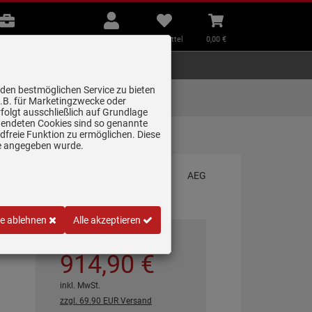
B2B
Mein
Merkzettel
Warenkorb
Beratung
Konto
aufklappen
aufklappen
Beratung
B2B
Mein Konto
Merkzettel
0,
00
€
Zubehör
Kleingeräte
Smart Home
 den bestmöglichen Service zu bieten
Lieferung zum
z.B. für Marketingzwecke oder
Wunschtermin
folgt ausschließlich auf Grundlage
erwendeten Cookies sind so genannte
freie Funktion zu ermöglichen. Diese
ge angegeben wurde.
le ablehnen
Alle akzeptieren
*
UVP
2.109,
00
€
914,
90
€
inkl. MwSt.
zzgl. 69.90 EUR Versand