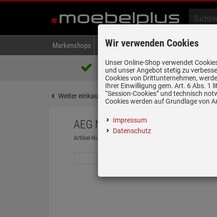
Wir verwenden Cookies
Markenshops
Backen & Kochen
Kühlen & Gefrieren
A
Unser Online-Shop verwendet Cookies,
Über 85.000 positive Bewertungen
und unser Angebot stetig zu verbesse
auf eBay, Amazon und Trusted Shops
Cookies von Drittunternehmen, werden
Ihrer Einwilligung gem. Art. 6 Abs. 1
“Session-Cookies” und technisch not
Weiter einkaufen
Startseite
Abzugshauben
D
Cookies werden auf Grundlage von Art
Impressum
AEG NDC7792SW Deckenhaube
Datenschutz
Artikel-Nummer:
19982765
| Herstellernummer:
94205
nur noch