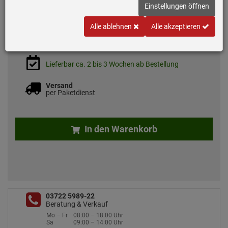
Einstellungen öffnen
*
UVP
71,
00
€
36,
90
€
Alle ablehnen
Alle akzeptieren
inkl. MwSt.
zzgl. 7.50 EUR Versand
Lieferbar ca. 2 bis 3 Wochen ab Bestellung
Versand
per Paketdienst
In den Warenkorb
03722 5989-22
Beratung & Verkauf
Mo – Fr
08:00 – 18:00 Uhr
Sa
09:00 – 14:00 Uhr