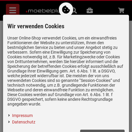
Menü
Suche
B2B
Beratung
Waren
aufkl
Wir verwenden Cookies
AEG M2CKCF07U Rundkanal Ø 150 mm
Artikel-Nummer:
19982758
| Herstellernummer:
902986620
|
Unser Online-Shop verwendet Cookies, um ein einwandfreies
Funktionieren der Website zu unterstützen, Ihnen den
EAN:
7333394080932
bestmöglichen Service zu bieten und unser Angebot stetig zu
verbessern. Sofern eine Einwilligung zur Speicherung von
Cookies notwendig ist, z.B. für Marketingzwecke oder Cookies
von Drittunternehmen, werden Sie hierüber informiert und die
Speicherung der betreffenden Cookies erfolgt ausschließlich auf
Grundlage Ihrer Einwilligung gem. Art. 6 Abs. 1 lit. a DSGVO,
welche jederzeit widerrufbar ist. Die meisten der von uns
verwendeten Cookies sind so genannte “Session-Cookies” und
technisch notwendig, um z.B. grundlegende Funktionen der
Webseite und deren einwandfreie Funktion zu ermöglichen.
Diese Cookies werden auf Grundlage von Art. 6 Abs. 1 lit. f
Einloggen und Bewertung schreiben
DSGVO gespeichert, sofern keine andere Rechtsgrundlage
angegeben wurde.
Installations-Kit für AEG Dunstabzüge
Impressum
Länge: 100 cm
Datenschutz