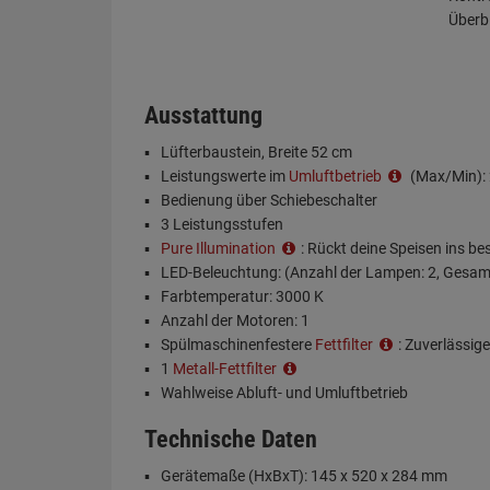
Überb
Ausstattung
Lüfterbaustein, Breite 52 cm
Leistungswerte im
Umluftbetrieb
(Max/Min): 
Bedienung über Schiebeschalter
3 Leistungsstufen
Pure Illumination
: Rückt deine Speisen ins be
LED-Beleuchtung: (Anzahl der Lampen: 2, Gesamt
Farbtemperatur: 3000 K
Anzahl der Motoren: 1
Spülmaschinenfestere
Fettfilter
: Zuverlässig
1
Metall-Fettfilter
Wahlweise Abluft- und Umluftbetrieb
Technische Daten
Gerätemaße (HxBxT): 145 x 520 x 284 mm