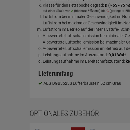
Klasse für den Fettabscheidegrad:
D (> 65 - 75 %
auf einer Skala von
A
(höchste Effizienz) bis
G
(geringste Effi
Luftstrom bei minimaler Geschwindigkeit im Nor
Luftstrom bei maximaler Geschwindigkeit im No
Luftstrom im Betrieb auf der Intensivstufe/ Schne
A-bewertete Luftschallemission bei minimaler G
A-bewertete Luftschallemission bei maximaler G
A-bewertete Luftschallemission im Betrieb auf de
Leistungsaufnahme im Auszustand:
0,01 Watt
Leistungsaufnahme im Bereitschaftszustand:
ke
Lieferumfang
AEG DGB3523S Lüfterbaustein 52 cm Grau
OPTIONALES ZUBEHÖR