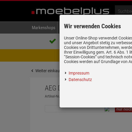
Wir verwenden Cookies
Markenshops
Backen & Kochen
Kühlen & Gefrieren
A
Unser Online-Shop verwendet Cookies,
Über 85.000 positive Bewertungen
und unser Angebot stetig zu verbesse
auf eBay, Amazon und Trusted Shops
Cookies von Drittunternehmen, werden
Ihrer Einwilligung gem. Art. 6 Abs. 1
Achtung Wartungsarbeiten! Zwis
“Session-Cookies” und technisch not
Cookies werden auf Grundlage von Art
Weiter einkaufen
Startseite
Abzugshauben
L
Impressum
Datenschutz
AEG DGB3523S Lüfterbaustein 
Artikel-Nummer:
19981148
| Herstellernummer:
94202
nur noch