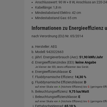
Anschlusswert: 90 W + 8 W, Anschluss an 220-2
Kabellänge: 1,8 m
Mindestabstand Elektro: 42 cm
Mindestabstand Gas: 65 cm
Informationen zu Energieeffizienz
nach Verordnung (EU) Nr. 65/2014
Hersteller: AEG
Modell: 942022663
jährl. Energieverbrauch (Aec):
51,90 kWh/Jahr
Energieeffizienzindex (EEI):
keine Angabe
Je kleiner der EEI, desto effizienter das Gerät.
Energieeffizienzklasse:
C
Fluiddynamische Effizienz:
14,30 %
Fluiddynamische Effizienzklasse:
D
auf einer Skala von
A
(höchste Effizienz) bis
G
(geringste Effi
Beleuchtungseffizienz:
9,75 lux/Watt
Beleuchtungseffizienzklasse:
E
auf einer Skala von
A
(höchste Effizienz) bis
G
(geringste Effi
Fettabscheidegrad:
65,10 %