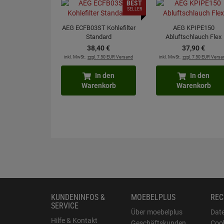
BEST
SELLER
AEG ECFB03ST Kohlefilter
AEG KPIPE150
Standard
Abluftschlauch Flex
38,
40
€
37,
90
€
inkl. MwSt.
zzgl. 7.50 EUR Versand
inkl. MwSt.
zzgl. 7.50 EUR Versa
In den
In den
Warenkorb
Warenkorb
KUNDENINFOS &
MOEBELPLUS
REC
SERVICE
Über moebelplus
Dat
Hilfe & Kontakt
Geschäftskunden
Cook