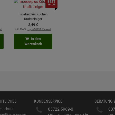
BEST
SELLER
moebelplus Küchen
Kraftreiniger
2,
49
€
nd
inkl. MwSt.
zzgl. 6.50 EUR Versand
In den
Warenkorb
HTLICHES
KUNDENSERVICE
BERATUNG 
enschutz
03722 5989-0
037
ie-Einstellungen
Mo – Fr
08:00 – 18:00 Uhr
Mo –