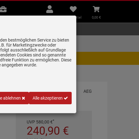
B2B
Mein
Merkzettel
Warenkorb
Beratung
Konto
aufklappen
aufklappen
Beratung
B2B
Mein Konto
Merkzettel
0,
00
€
Zubehör
Kleingeräte
Smart Home
 den bestmöglichen Service zu bieten
Lieferung zum
z.B. für Marketingzwecke oder
Wunschtermin
folgt ausschließlich auf Grundlage
erwendeten Cookies sind so genannte
igt. Wir bitten um Verständnis.
freie Funktion zu ermöglichen. Diese
ge angegeben wurde.
le ablehnen
Alle akzeptieren
*
UVP
580,
00
€
240,
90
€