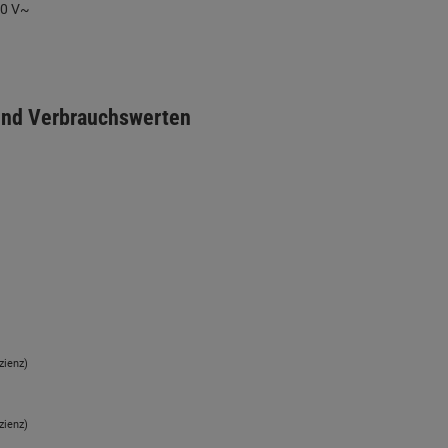
40 V~
 und Verbrauchswerten
zienz)
zienz)