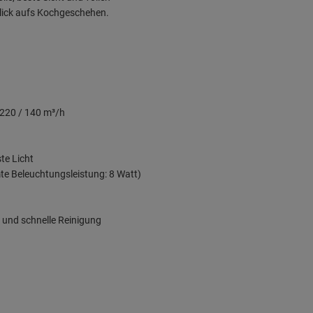
lick aufs Kochgeschehen.
220 / 140 m³/h
ste Licht
e Beleuchtungsleistung: 8 Watt)
e und schnelle Reinigung