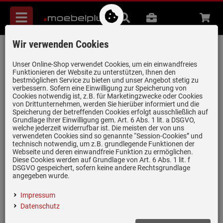
Menü
Suche
B2B
Beratung
Waren
aufkl
Wir verwenden Cookies
AEG A9SZGB01 Glaskorb
Artikel-Nummer:
19948921
| Herstellernummer:
902979555
|
Unser Online-Shop verwendet Cookies, um ein einwandfreies
Funktionieren der Website zu unterstützen, Ihnen den
EAN:
7321423447504
bestmöglichen Service zu bieten und unser Angebot stetig zu
verbessern. Sofern eine Einwilligung zur Speicherung von
Cookies notwendig ist, z.B. für Marketingzwecke oder Cookies
von Drittunternehmen, werden Sie hierüber informiert und die
Speicherung der betreffenden Cookies erfolgt ausschließlich auf
Grundlage Ihrer Einwilligung gem. Art. 6 Abs. 1 lit. a DSGVO,
welche jederzeit widerrufbar ist. Die meisten der von uns
verwendeten Cookies sind so genannte “Session-Cookies” und
technisch notwendig, um z.B. grundlegende Funktionen der
Webseite und deren einwandfreie Funktion zu ermöglichen.
Diese Cookies werden auf Grundlage von Art. 6 Abs. 1 lit. f
DSGVO gespeichert, sofern keine andere Rechtsgrundlage
angegeben wurde.
Impressum
(1)
Datenschutz
Glaskorb