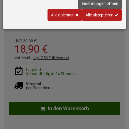
Einstellungen öffnen
Platz für bis zu 8 langstielige Gläser
Passend für alle 45 und 60 cm Geschirrspülern mit klapparen
Alle ablehnen
Alle akzeptieren
Tellerhaltern im Unterkorb
*
UVP
39,
00
€
18,
90
€
inkl. MwSt.
zzgl. 7.50 EUR Versand
Lagernd
Versandfertig in 24 Stunden
Versand
per Paketdienst
In den Warenkorb