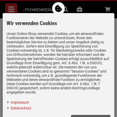
Menü
Suche
B2B
Beratung
Waren
aufkl
Wir verwenden Cookies
AEG A4WZPA02 Antivibrationskissen
Artikel-Nummer:
19962977
| Herstellernummer:
902979527
|
Unser Online-Shop verwendet Cookies, um ein einwandfreies
Funktionieren der Website zu unterstützen, Ihnen den
EAN:
7321423097440
bestmöglichen Service zu bieten und unser Angebot stetig zu
verbessern. Sofern eine Einwilligung zur Speicherung von
Cookies notwendig ist, z.B. für Marketingzwecke oder Cookies
von Drittunternehmen, werden Sie hierüber informiert und die
Speicherung der betreffenden Cookies erfolgt ausschließlich auf
Grundlage Ihrer Einwilligung gem. Art. 6 Abs. 1 lit. a DSGVO,
welche jederzeit widerrufbar ist. Die meisten der von uns
verwendeten Cookies sind so genannte “Session-Cookies” und
technisch notwendig, um z.B. grundlegende Funktionen der
Webseite und deren einwandfreie Funktion zu ermöglichen.
Diese Cookies werden auf Grundlage von Art. 6 Abs. 1 lit. f
Einloggen und Bewertung schreiben
DSGVO gespeichert, sofern keine andere Rechtsgrundlage
angegeben wurde.
Zubehör Waschmaschine / Trockner
Impressum
Reduzierung von Geräusche und Vibrationen
Datenschutz