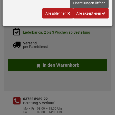
Einstellungen öffnen
*
UVP
19,
00
€
8,
39
€
Alle ablehnen
Alle akzeptieren
inkl. MwSt.
zzgl. 7.50 EUR Versand
Lieferbar ca. 2 bis 3 Wochen ab Bestellung
Versand
per Paketdienst
In den Warenkorb
03722 5989-22
Beratung & Verkauf
Mo – Fr
08:00 – 18:00 Uhr
Sa
09:00 – 14:00 Uhr