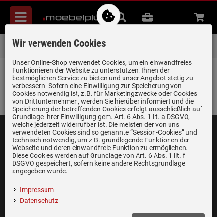
Menü
Suche
B2B
Beratung
Waren
aufkl
Wir verwenden Cookies
Über 85.000 positive Bewertungen
auf eBay, Amazon und Trusted Shops
Unser Online-Shop verwendet Cookies, um ein einwandfreies
Kategorieübersicht des Herstellers DESSAUER
Funktionieren der Website zu unterstützen, Ihnen den
Backen & Kochen
bestmöglichen Service zu bieten und unser Angebot stetig zu
verbessern. Sofern eine Einwilligung zur Speicherung von
Abzugshauben
Cookies notwendig ist, z.B. für Marketingzwecke oder Cookies
von Drittunternehmen, werden Sie hierüber informiert und die
Speicherung der betreffenden Cookies erfolgt ausschließlich auf
Grundlage Ihrer Einwilligung gem. Art. 6 Abs. 1 lit. a DSGVO,
welche jederzeit widerrufbar ist. Die meisten der von uns
verwendeten Cookies sind so genannte “Session-Cookies” und
KUNDENINFOS &
MOEBELPLUS
RECHTLICHES
technisch notwendig, um z.B. grundlegende Funktionen der
SERVICE
Webseite und deren einwandfreie Funktion zu ermöglichen.
Diese Cookies werden auf Grundlage von Art. 6 Abs. 1 lit. f
Über moebelplus
Datenschutz
DSGVO gespeichert, sofern keine andere Rechtsgrundlage
Hilfe & Kontakt
Geschäftskunden
Cookie-Einstellungen
angegeben wurde.
Service-Leistungen
AGB
Zahlarten
Impressum
Vertrag widerrufen
Versand- &
Datenschutz
Beschwerden &
Verpackungskosten
Streitschlichtung