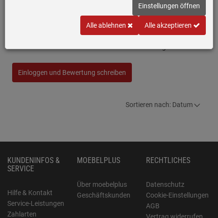
Einstellungen öffnen
Schock Tia D-100L A Berry - TIAD100LABRY
Granitspüle
Alle ablehnen
Alle akzeptieren
Schreiben Sie jetzt Ihre persönliche Erfahrung mit diesem Artikel
und helfen Sie anderen bei deren Kaufentscheidung
Einloggen und Bewertung schreiben
Sortieren nach: Datum
KUNDENINFOS &
MOEBELPLUS
RECHTLICHES
SERVICE
Über moebelplus
Datenschutz
Hilfe & Kontakt
Geschäftskunden
Cookie-Einstellungen
Service-Leistungen
AGB
Zahlarten
Vertrag widerrufen