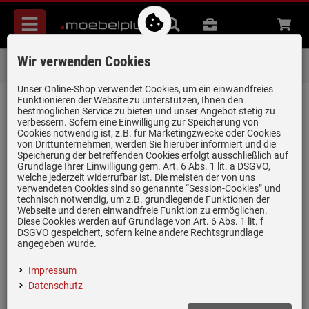
Menü
Suche
B2B
Beratung
Waren
aufkl
Wir verwenden Cookies
Über 85.000 positive Bewertungen
auf eBay, Amazon und Trusted Shops
Unser Online-Shop verwendet Cookies, um ein einwandfreies
Funktionieren der Website zu unterstützen, Ihnen den
zurück zum Artikel
bestmöglichen Service zu bieten und unser Angebot stetig zu
verbessern. Sofern eine Einwilligung zur Speicherung von
Bewertungen
Cookies notwendig ist, z.B. für Marketingzwecke oder Cookies
von Drittunternehmen, werden Sie hierüber informiert und die
Speicherung der betreffenden Cookies erfolgt ausschließlich auf
Grundlage Ihrer Einwilligung gem. Art. 6 Abs. 1 lit. a DSGVO,
0 Bewertungen
welche jederzeit widerrufbar ist. Die meisten der von uns
verwendeten Cookies sind so genannte “Session-Cookies” und
technisch notwendig, um z.B. grundlegende Funktionen der
0 Bewertungen
Webseite und deren einwandfreie Funktion zu ermöglichen.
Diese Cookies werden auf Grundlage von Art. 6 Abs. 1 lit. f
0 Bewertungen
DSGVO gespeichert, sofern keine andere Rechtsgrundlage
angegeben wurde.
0 Bewertungen
Impressum
0 Bewertungen
Datenschutz